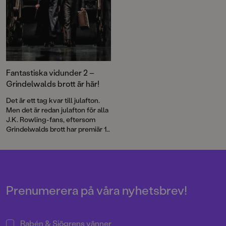
Fantastiska vidunder 2 –
Grindelwalds brott är här!
Det är ett tag kvar till julafton.
Men det är redan julafton för alla
J.K. Rowling-fans, eftersom
Grindelwalds brott har premiär 14
november.
Prenumerera på våra nyhetsbrev!
Rabén & Sjögrens vänner