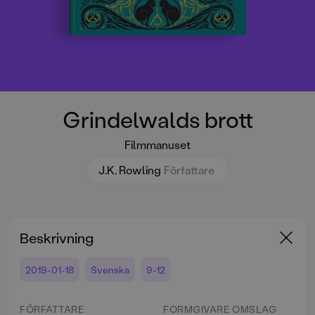
Grindelwalds brott
Filmmanuset
J.K. Rowling
Författare
Beskrivning
2019-01-18
Svenska
9-12
FÖRFATTARE
FORMGIVARE OMSLAG