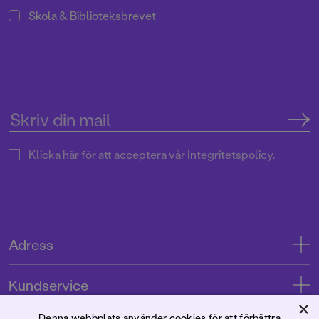
Skola & Biblioteksbrevet
Klicka här för att acceptera vår
Integritetspolicy.
Adress
Adress
Kundservice
08-769 88 00
×
Kontakta oss
Denna webbplats använder cookies för att förbättra