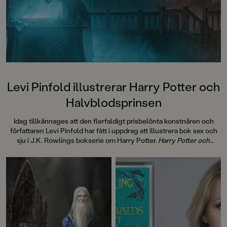
Levi Pinfold illustrerar Harry Potter och
Halvblodsprinsen
Idag tillkännages att den flerfaldigt prisbelönta konstnären och
författaren Levi Pinfold har fått i uppdrag att illustrera bok sex och
sju i J.K. Rowlings bokserie om Harry Potter.
Harry Potter och
Halvblodsprinsen
kommer att ges ut samtidigt världen över i
oktober 2026.