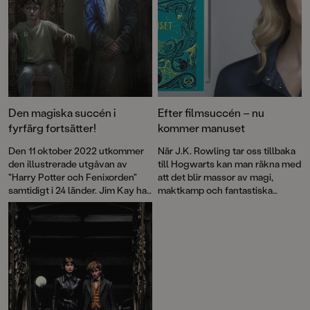
Den magiska succén i
Efter filmsuccén – nu
fyrfärg fortsätter!
kommer manuset
Den 11 oktober 2022 utkommer
När J.K. Rowling tar oss tillbaka
den illustrerade utgåvan av
till Hogwarts kan man räkna med
"Harry Potter och Fenixorden"
att det blir massor av magi,
samtidigt i 24 länder. Jim Kay har
maktkamp och fantastiska
arbetat med boken i mer än två år
vidunder. Läsarna till Harry
och under arbetets gång blev
Potter-böckerna, som nu sålts i
det uppenbart att det var dags att
en halv miljard exemplar, kommer
bjuda in en gästillustratör till
inte att bli besvikna.
trollkarlsvärlden. Den gästen
blev Neil Packer – en etablerad
och mångsidig illustratör och
Jims nära vän.