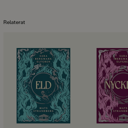
0.434
BREDD (MM)
142
Relaterat
FORMAT
Inbunden
OM BOKEN
OM BOKEN
De utvalda ska börja andra året på
Det har gått drygt 
gymnasiet. Hela sommarlovet har
tragedin i Engelsfo
de hållit andan i väntan på
gympasal. De utvalda
demonernas nästa drag. Men hotet
att återhämta sig in
kommer från ett håll de aldrig
vänds upp och ner i
kunnat förutse. Det blir alltmer
besvaras. Hemlighete
uppenbart att något är väldigt,
Lojaliteter prövas. T
väldigt fel i Engelsfors. Det
att rinna ut och till 
förflutna vävs ihop med nuet. De
utvalda bara vara sä
levande möter de döda. De utvalda
Allt kommer att förä
knyts allt tätare till varandra och
påminns återigen om att magi inte
kan lindra olycklig kärlek eller laga