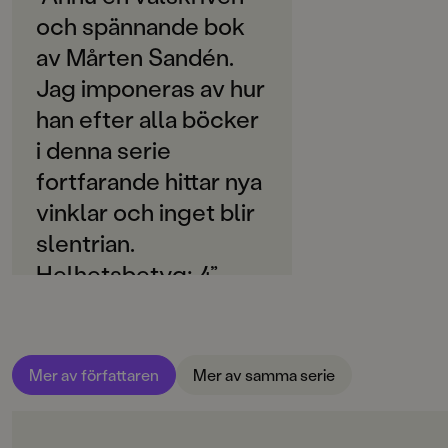
SPRÅK
och spännande bok
Svenska
av Mårten Sandén.
SERIE
Jag imponeras av hur
Petrinideckarna
han efter alla böcker
PUBLICERINGSDATUM
i denna serie
2019-08-23
fortfarande hittar nya
LÄSORDNING
vinklar och inget blir
18
slentrian.
Produktion
Helhetsbetyg: 4”
Marianne Ericson
Produktdetaljer
ISBN
9789129719307
Mer av författaren
Mer av samma serie
FORMAT
Inbunden
,