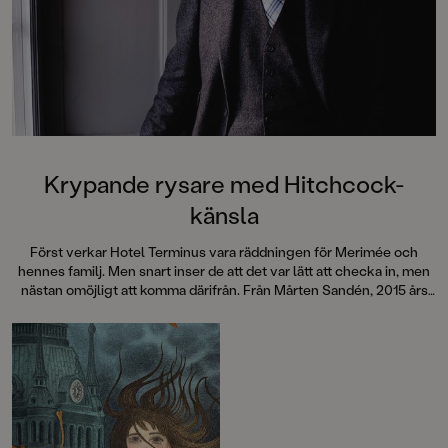
Krypande rysare med Hitchcock-
känsla
Först verkar Hotel Terminus vara räddningen för Merimée och
hennes familj. Men snart inser de att det var lätt att checka in, men
nästan omöjligt att komma därifrån. Från Mårten Sandén, 2015 års
Astrid Lindgren-pristagare, kommer en berättelse med krypande
stämning som garanterat ger rysningar längs ryggraden.