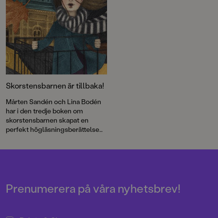
Skorstensbarnen är tillbaka!
Mårten Sandén och Lina Bodén
har i den tredje boken om
skorstensbarnen skapat en
perfekt högläsningsberättelse
för höstmörkret.
Prenumerera på våra nyhetsbrev!