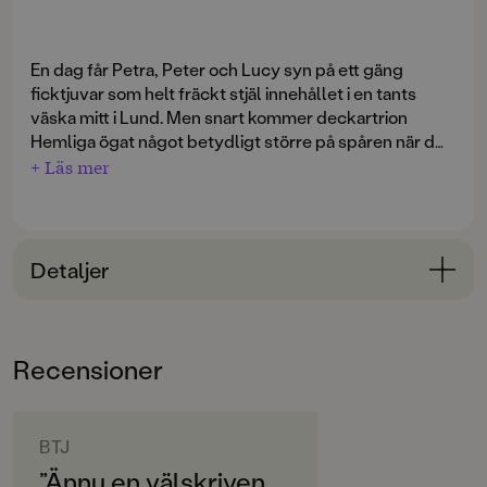
En dag får Petra, Peter och Lucy syn på ett gäng
ficktjuvar som helt fräckt stjäl innehållet i en tants
väska mitt i Lund. Men snart kommer deckartrion
Hemliga ögat något betydligt större på spåren när det
visar sig att ficktjuvarna även är trollkarlar och en rad
+ Läs mer
mystiska stölder följer i deras spår.
Genom vilseledning och fingerfärdighet lyckas de
förtrollande herrarna i Enigma lura både polisen och
Hemliga ögat. Frågan är: Var kommer de slå till nästa
Detaljer
gång?
Bokinformation
ÅLDERSGRUPP
Recensioner
9-12
ORIGINALSPRÅK
Svenska
BTJ
”Ännu en välskriven