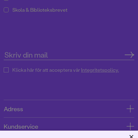
Skola & Biblioteksbrevet
Klicka här för att acceptera vår
Integritetspolicy.
Adress
Adress
Kundservice
08-769 88 00
×