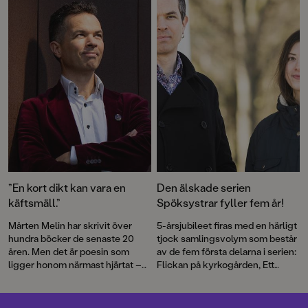
”En kort dikt kan vara en
Den älskade serien
käftsmäll.”
Spöksystrar fyller fem år!
Mårten Melin har skrivit över
5-årsjubileet firas med en härligt
hundra böcker de senaste 20
tjock samlingsvolym som består
åren. Men det är poesin som
av de fem första delarna i serien:
ligger honom närmast hjärtat –
Flickan på kyrkogården, Ett
något han förmedlat till
spöke i klassen, Ett spöke sover
tusentals barn. Men rimmen
över, Den fruktansvärda
skippar han helst.
hämnden och Spöktivolit.