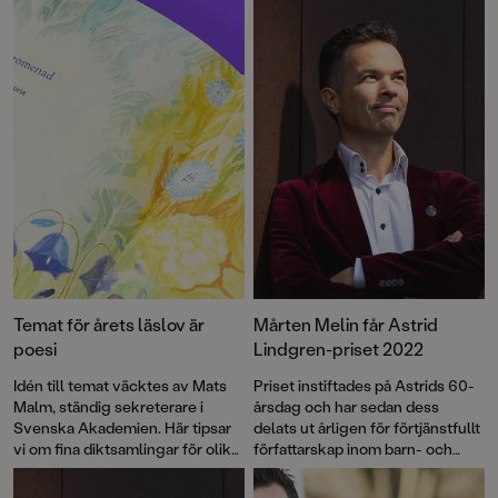
Temat för årets läslov är
Mårten Melin får Astrid
poesi
Lindgren-priset 2022
Idén till temat väcktes av Mats
Priset instiftades på Astrids 60-
Malm, ständig sekreterare i
årsdag och har sedan dess
Svenska Akademien. Här tipsar
delats ut årligen för förtjänstfullt
vi om fina diktsamlingar för olika
författarskap inom barn- och
åldrar!
ungdomslitteraturen.