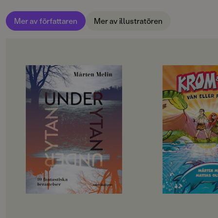
Mer av författaren
Mer av illustratören
OM BOKEN
OM BOKEN
I Under ytan ryms tio rysliga och
Krom och Nea är bäs
övernaturliga berättelser där
men bara i hemlighe
vardagen plötsligt spricker. En
familjer är fiender o
skolpjäs får en kuslig koppling till
rasande om de fick 
en flicka som dog för decennier
Därför måste Krom 
sedan. En pojke möter Döden i
allt i smyg: simma, f
gestalt av en jämnårig kille. I en
om den stora värld
övergiven villa visar det sig att
grottan där Krom har
spöken inte bara är rykten; och i
liv. Men det blir allt 
havets djup döljer sig en hemlighet
vänskapen hemlig och
som förändrar allt. Här finns
måste de välja: ska d
vampyrer, hämndlystna
sina familjer – eller 
gårdstomtar och osynliga krafter
tillsammans?
som kliver fram när ingen annan
Vän eller fiende? är
ser.
Krom och Nea. Ett 