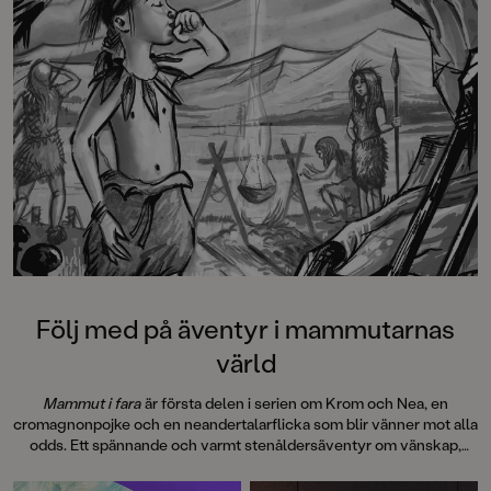
Följ med på äventyr i mammutarnas
värld
Mammut i fara
är första delen i serien om Krom och Nea, en
cromagnonpojke och en neandertalarflicka som blir vänner mot alla
odds. Ett spännande och varmt stenåldersäventyr om vänskap,
mod och att våga se bortom sina fördomar. Boken är
genomillustrerad med fina svartvita bilder av Mattias Olsson.