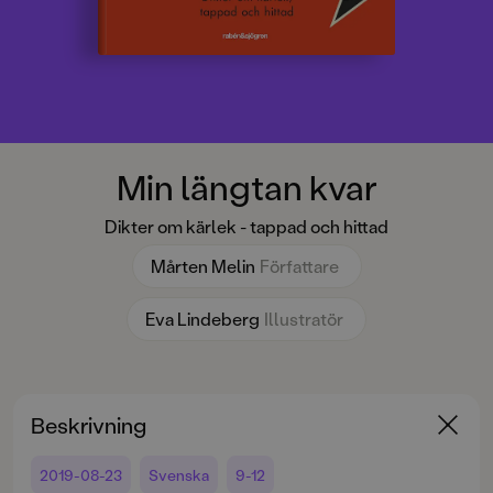
Min längtan kvar
Dikter om kärlek - tappad och hittad
Mårten Melin
Författare
Eva Lindeberg
Illustratör
Beskrivning
2019-08-23
Svenska
9-12