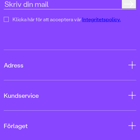
Klicka här för att acceptera vår
Integritetspolicy.
Adress
Adress
Kundservice
08-769 88 00
Tryckerigatan 4
Kontakta oss
Förlaget
103 12 Stockholm
Kundservice
Org.nr: 556045-7748