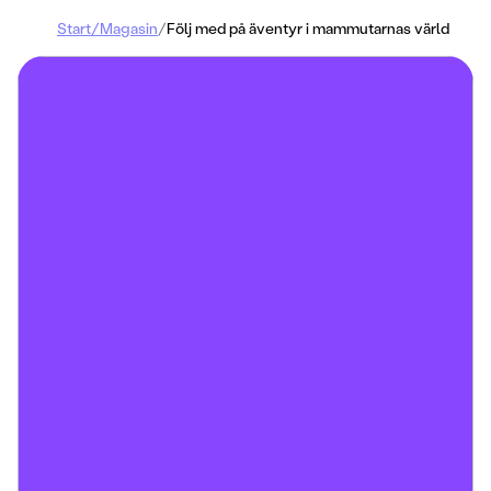
Start
/
Magasin
/
Följ med på äventyr i mammutarnas värld