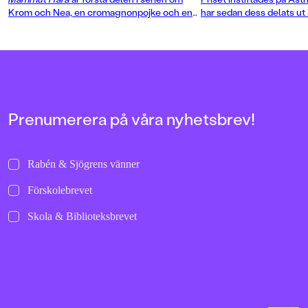
Krom och Nea, en cromagnonpojke och en
har sedan dess delats ut 
neandertalarflicka som blir vänner mot alla
förtjänstfullt författars
odds. Ett spännande och varmt
ungdomslitteraturen.
stenåldersäventyr om vänskap, mod och att
våga se bortom sina fördomar. Boken är
genomillustrerad med fina svartvita bilder
av Mattias Olsson.
Prenumerera på våra nyhetsbrev!
Rabén & Sjögrens vänner
Förskolebrevet
Skola & Biblioteksbrevet