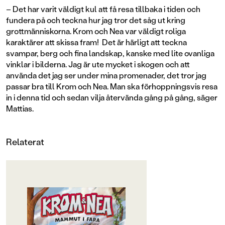
– Det har varit väldigt kul att få resa tillbaka i tiden och
fundera på och teckna hur jag tror det såg ut kring
grottmänniskorna. Krom och Nea var väldigt roliga
karaktärer att skissa fram! Det är härligt att teckna
svampar, berg och fina landskap, kanske med lite ovanliga
vinklar i bilderna. Jag är ute mycket i skogen och att
använda det jag ser under mina promenader, det tror jag
passar bra till Krom och Nea. Man ska förhoppningsvis resa
in i denna tid och sedan vilja återvända gång på gång, säger
Mattias.
Relaterat
OM BOKEN
Följ med på äventyr i