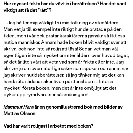
Hur mycket fakta har du vävt in i berättelsen? Har det varit
viktigt att få det ”rätt”?
– Jag håller mig väldigt fri i min tolkning av stenåldern ...
Man vet ju till exempel inte riktigt hur de pratade på den
tiden, men i vår bok pratar karaktärerna ganska så likt oss
nutida människor. Annars hade boken blivit väldigt svår att
skriva, och nog inte så rolig att läsa! Sedan vet man väl
egentligen inte så mycket om stenåldern över huvud taget,
så det är lite svårt att veta vad som är fakta eller inte. Jag
skriver ju om övernaturliga saker som spöken och annat när
jag skriver nutidsberättelser, så jag tänker mig att det kan
hända lite sådana saker även på stenåldern ... Inte så
mycket i första boken, men det är inte omöjligt att det
dyker upp rymdvarelser så småningom!
Mammut i fara
är en genomillustrerad bok med bilder av
Mattias Olsson.
Vad har varit roligast i arbetet med boken?