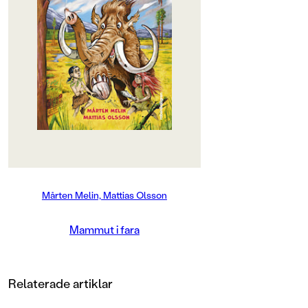
mammutarnas värld!
Krom bor med sin familj i en grotta
och drömmer om att bli jägare. Men
än är han för liten, för det är farligt
där ute bland sabeltandade tigrar,
mammutar och andra vilda djur.
Där finns också lågpannorna, de
andra människorna som han alltid
fått lära sig att akta sig för. En dag
stöter han på Nea. Hon är en
lågpanna, men hon verkar inte alls
så där farlig som alla säger. När de
två barnen hittar en mammutunge
som fastnat i kvicksand tvingas de
samarbeta för att rädda den. Men
Mårten Melin, Mattias Olsson
kan en högpanna och en lågpanna
verkligen bli vänner? Och vad
händer om deras familjer får reda
Mammut i fara
på det? Mammut i fara är första
delen i serien om Krom och Nea, en
cromagnonpojke och en
neandertalarflicka som blir vänner
Relaterade artiklar
mot alla odds. Ett spännande och
varmt stenåldersäventyr om