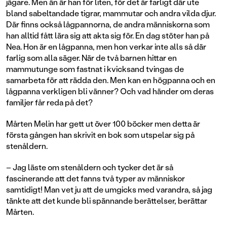
jägare. Men än är han för liten, för det är farligt där ute
bland sabeltandade tigrar, mammutar och andra vilda djur.
Där finns också lågpannorna, de andra människorna som
han alltid fått lära sig att akta sig för. En dag stöter han på
Nea. Hon är en lågpanna, men hon verkar inte alls så där
farlig som alla säger. När de två barnen hittar en
mammutunge som fastnat i kvicksand tvingas de
samarbeta för att rädda den. Men kan en högpanna och en
lågpanna verkligen bli vänner? Och vad händer om deras
familjer får reda på det?
Mårten Melin har gett ut över 100 böcker men detta är
första gången han skrivit en bok som utspelar sig på
stenåldern.
– Jag läste om stenåldern och tycker det är så
fascinerande att det fanns två typer av människor
samtidigt! Man vet ju att de umgicks med varandra, så jag
tänkte att det kunde bli spännande berättelser, berättar
Mårten.