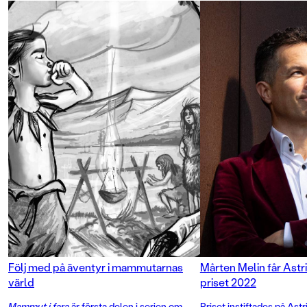
vänskap, mod och att våga se
bortom sina fördomar. Boken är
genomillustrerad med fina
svartvita bilder av Mattias Olsson.
Följ med på äventyr i mammutarnas
Mårten Melin får Astr
värld
priset 2022
Mammut i fara
är första delen i serien om
Priset instiftades på As