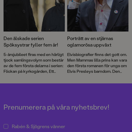
Den älskade serien
Porträtt av en stjärnas
Spöksystrar fyller fem år!
oglamorösa uppväxt
5-årsjubileet firas med en härligt
Elvisbiografier finns det gott om.
tjock samlingsvolym som består
Men Mammas lilla prins kan vara
av de fem första delarna i serien:
den första romanen för unga om
Flickan på kyrkogården, Ett
Elvis Presleys barndom. Den
spöke i klassen, Ett spöke sover
prisbelönta författaren Mårten
över, Den fruktansvärda
Melin har skapat en berättelse
hämnden och Spöktivolit.
om utanförskap och segregation
Dessutom ingår några extra sidor
– och en kärleksförklaring till
med spökpyssel.
musiken.
Prenumerera på våra nyhetsbrev!
Rabén & Sjögrens vänner