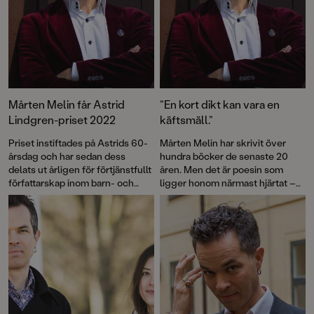
Mårten Melin får Astrid
”En kort dikt kan vara en
Lindgren-priset 2022
käftsmäll.”
Priset instiftades på Astrids 60-
Mårten Melin har skrivit över
årsdag och har sedan dess
hundra böcker de senaste 20
delats ut årligen för förtjänstfullt
åren. Men det är poesin som
författarskap inom barn- och
ligger honom närmast hjärtat –
ungdomslitteraturen.
något han förmedlat till
tusentals barn. Men rimmen
skippar han helst.