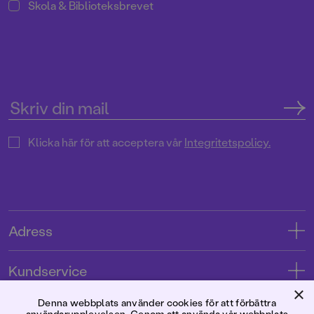
Skola & Biblioteksbrevet
Klicka här för att acceptera vår
Integritetspolicy.
Adress
Adress
Kundservice
08-769 88 00
×
Kontakta oss
Denna webbplats använder cookies för att förbättra
Förlaget
användarupplevelsen. Genom att använda vår webbplats