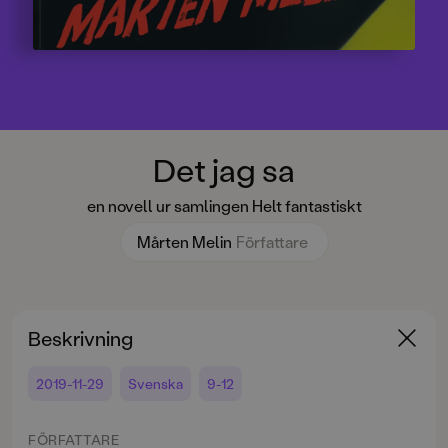
Det jag sa
en novell ur samlingen Helt fantastiskt
Mårten Melin
Författare
Beskrivning
2019-11-29
Svenska
9-12
FÖRFATTARE