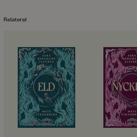
FORMAT
Relaterat
OM BOKEN
OM BOKEN
De utvalda ska börja andra året på
Det har gått drygt 
gymnasiet. Hela sommarlovet har
tragedin i Engelsfo
de hållit andan i väntan på
gympasal. De utvalda
demonernas nästa drag. Men hotet
att återhämta sig in
kommer från ett håll de aldrig
vänds upp och ner i
kunnat förutse. Det blir alltmer
besvaras. Hemlighete
uppenbart att något är väldigt,
Lojaliteter prövas. T
väldigt fel i Engelsfors. Det
att rinna ut och till 
förflutna vävs ihop med nuet. De
utvalda bara vara sä
levande möter de döda. De utvalda
Allt kommer att förä
knyts allt tätare till varandra och
påminns återigen om att magi inte
kan lindra olycklig kärlek eller laga
krossade hjärtan.