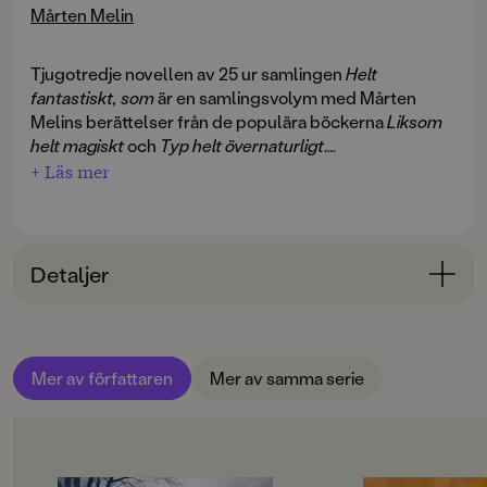
Mårten Melin
Tjugotredje novellen av 25 ur samlingen
Helt
fantastiskt, som
är en samlingsvolym med Mårten
Melins berättelser från de populära böckerna
Liksom
helt magiskt
och
Typ helt övernaturligt
.
+ Läs mer
Historierna är sinsemellan helt olika, men den röda
tråden är de övernaturliga inslagen i en igenkännlig
vardagsmiljö, något som tillsammans med oväntade
vändningar och det rappa språket har blivit Mårten
Detaljer
Melins signum. Det är fängslande, roligt och ibland
riktigt, riktigt otäckt.
Bokinformation
ÅLDERSGRUPP
Mer av författaren
Mer av samma serie
9-12
ORIGINALSPRÅK
Svenska
OM BOKEN
OM BOKEN