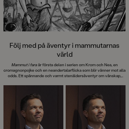
Följ med på äventyr i mammutarnas
värld
Mammut i fara
är första delen i serien om Krom och Nea, en
cromagnonpojke och en neandertalarflicka som blir vänner mot alla
odds. Ett spännande och varmt stenåldersäventyr om vänskap,
mod och att våga se bortom sina fördomar. Boken är
genomillustrerad med fina svartvita bilder av Mattias Olsson.