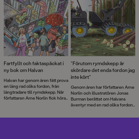
brandflygaryrket.
på riktigt – välkommen till en
maxad bokmånad!
Fartfyllt och faktaspäckat i
”Förutom rymdskepp är
ny bok om Halvan
skördare det enda fordon jag
inte kört”
Halvan har genom åren fått prova
en lång rad olika fordon, från
Genom åren har författaren Arne
långtradare till rymdskepp. När
Norlin och illustratören Jonas
författaren Arne Norlin fick höra
Burman berättat om Halvans
talas om att glassbilsmelodin
äventyr med en rad olika fordon.
används i sökandet efter barn
Nu bär det av ut i skogen. Som
som gått vilse fick Halvan ett
skogsmaskinist får Halvan köra
nytt spännande uppdrag.
den gigantiska skördaren och vi
får lära oss mer om en av
Sveriges grundläggande