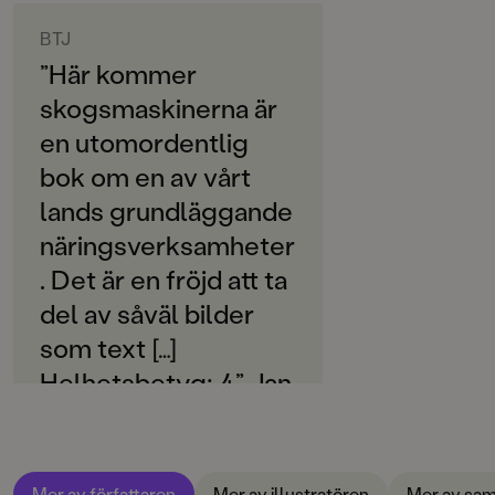
ORIGINALSPRÅK
minsta fordonsälskarna.
Svenska
BTJ
”Här kommer
SPRÅK
skogsmaskinerna är
Svenska
en utomordentlig
SERIE
bok om en av vårt
Halvan
lands grundläggande
PUBLICERINGSDATUM
näringsverksamheter
2020-09-23
. Det är en fröjd att ta
INLÄSARE
del av såväl bilder
Jonas Karlsson
som text […]
Produktion
Helhetsbetyg: 4.” Jan
Hansson
Produktdetaljer
ISBN
9789129722130
Mer av författaren
Mer av illustratören
Mer av sam