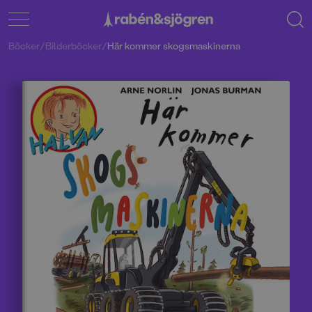
Böcker
/
Bilderböcker
/
Här kommer skogsmaskinerna