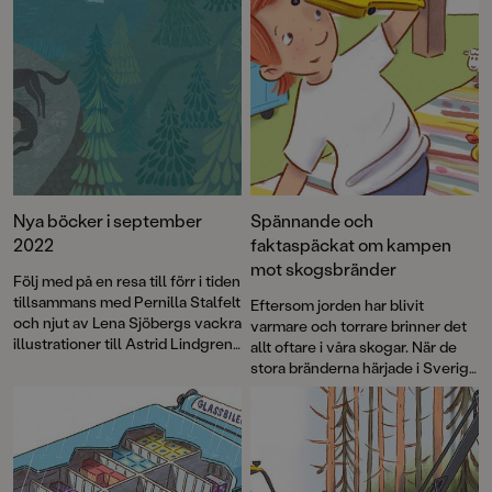
Nya böcker i september
Spännande och
2022
faktaspäckat om kampen
mot skogsbränder
Följ med på en resa till förr i tiden
tillsammans med Pernilla Stalfelt
Eftersom jorden har blivit
och njut av Lena Sjöbergs vackra
varmare och torrare brinner det
illustrationer till Astrid Lindgrens
allt oftare i våra skogar. När de
klassiska visa, Vargsången.
stora bränderna härjade i Sverige
Missa inte nya äventyr med
2018 uppstod idén att skapa en
Sommarskuggan, Spökräddarna
faktabok för barn och låta Arne
och Loui & Rio, och ta del av
Norlins och Jonas Burmans
dödsnödvändig information om
populära barnbokskaraktär
världens otäckaste genre –
Halvan prova på
SKRÄCK. Nu startar bokhösten