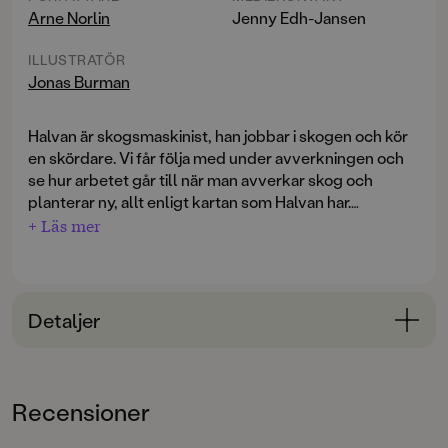
Arne Norlin
Jenny Edh-Jansen
ILLUSTRATÖR
Jonas Burman
Halvan är skogsmaskinist, han jobbar i skogen och kör
en skördare. Vi får följa med under avverkningen och
se hur arbetet går till när man avverkar skog och
planterar ny, allt enligt kartan som Halvan har.
+ Läs mer
Lär dig om skördaren, nio meter lång och 3 meter bred
på nästan 25 ton. Den har en kran längst fram på en
arm som når 11 meter bort. Den både griper, skär och
skalar av bark och grenar för att sen kapa träden i
Detaljer
lämpliga längder som den märker upp med sprejfärg
så man ser vad trädet ska bli. Att köra skördare är lite
Bokinformation
som att spela spel med en joystick.
ÅLDERSGRUPP
Recensioner
3-6
Spännande och lärorik berättelse om skogen och livet
som skogsarbetare i denna faktaspäckade bok för de