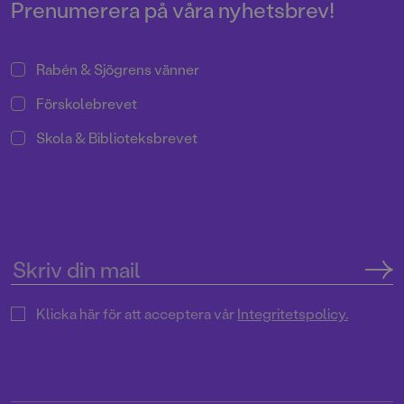
näringar. Barnböckerna om
Prenumerera på våra nyhetsbrev!
Halvan har sålt i mer än 2 miljoner
exemplar sedan mitten av 90-
talet!
Rabén & Sjögrens vänner
Förskolebrevet
Skola & Biblioteksbrevet
Klicka här för att acceptera vår
Integritetspolicy.