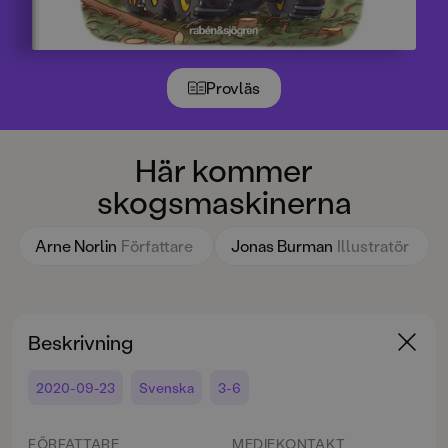
Provläs
Här kommer
skogsmaskinerna
Arne Norlin
Författare
Jonas Burman
Illustratör
Beskrivning
2020-09-23
Svenska
3-6
FÖRFATTARE
MEDIEKONTAKT