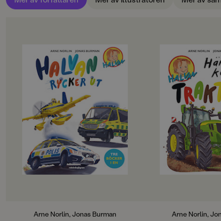
FORMAT
,
,
Inbunden
,
Inbunden
OM BOKEN
OM BOKEN
Tre spännande och faktafyllda
Tänk dig att få köra e
Halvan-berättelser samlas i en rejäl
traktor. Det gör Hal
samlingsvolym. Följ med
grön fin traktor med 
fordonsfantasten Halvan när det är
en skopa, en kärra o
dags för utryckning med
Traktorn väger 8,5 to
polisbilen, ambulansen och
mycket som sex pers
brandflygplanet. Ingen dag är den
den är dubbelt så lå
andra lik när Halvan är i farten!
För att komma upp t
I varje berättelse får läsaren kliva
sitter en och en hal
rakt in i arbetsdagen, lära sig hur
måste man klättra på
fordonen fungerar och vara med
Bakhjulen är två met
när det verkligen gäller – från
och väger sexhundra 
snabba insatser till lugnande hjälp i
Framhjulen är nästan
vardagen. En innehållsrik och tålig
Som jordbrukare be
bok som bjuder på både spänning
många verktyg och f
och fakta, perfekt för högläsning,
sköta om gården och
egenläsning och alla barn som
hösten skördar Halv
Arne Norlin, Jonas Burman
Arne Norlin, J