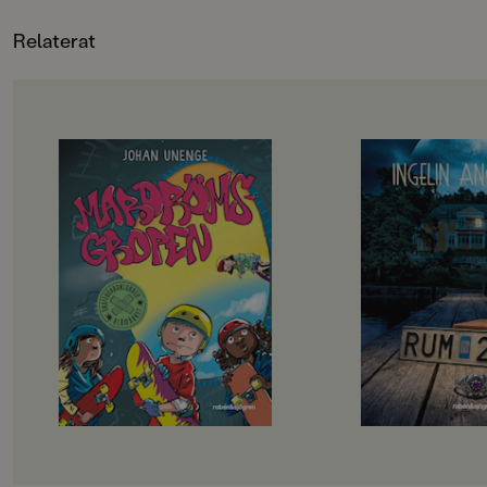
blivit moderna klassi
Lotta Geffenblad, Sanna Borell
FORMAT
Relaterat
ingår: Rum 213, Sal 
Inbunden
,
,
137 och Ond 113. Böc
fristående.
OM BOKEN
OM BOKEN
Rillo och hans kompisar i
”Välskriven, lättläs
Skateboardklubben Blåmärket har
och trovärdig”
en plan: att bli stans coolaste
Dagens Nyheter
skejtare. De har gjort en lista på
Det börjar som en
svåra skejtgrejer som de måste klara
med bad och sol och s
av, målet är att till sist klara av
men snart börjar my
Mardrömsgropen, skateparkens
hända. Varför hände
största utmaning. Problemet är
konstiga saker i ru
bara att ingen av dem riktigt vågar
som Meja, Bea och El
… Samtidigt dyker en tjej på
kollot. Varför försvi
sparkcykel upp i kvarteret. Hon
saker på nätterna? 
plaskar genom vattenpölar, skrattar
gå upp alldeles av si
högt och verkar ha hur roligt som
vem är den vitklädd
helst. Måste hon ha så himla kul
bara Bea kan se?Ing
jämt? Fattar hon inte att hela
rysare är oändligt ä