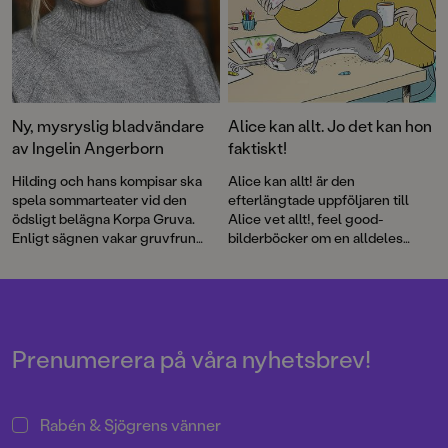
Ny, mysryslig bladvändare
Alice kan allt. Jo det kan hon
av Ingelin Angerborn
faktiskt!
Hilding och hans kompisar ska
Alice kan allt! är den
spela sommarteater vid den
efterlängtade uppföljaren till
ödsligt belägna Korpa Gruva.
Alice vet allt!, feel good-
Enligt sägnen vakar gruvfrun
bilderböcker om en alldeles
över platsen och varnar
underbart självklar tjej med
besökare för olyckor och ras.
härligt självförtroende.
Men hon kan också straffa den
som gör något dumt ...
Prenumerera på våra nyhetsbrev!
Rabén & Sjögrens vänner