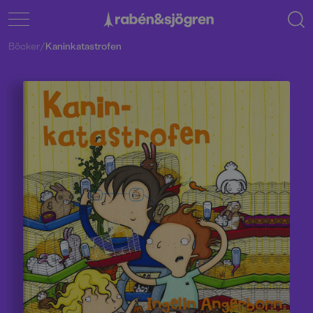
Böcker
/
Kaninkatastrofen