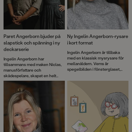
Paret Angerborn bjuder på
Ny Ingelin Angerborn-rysare
slapstick och spänning i ny
i kort format
deckarserie
Ingelin Angerborn är tillbaka
med en klassisk mysrysare för
Ingelin Angerborn har
mellanåldern. Vems är
tillsammans med maken Niclas,
spegelbilden i fönsterglaset,
manusförfattare och
varför står vindsdörren alltid på
skådespelare, skapat en helt
glänt och vad är det för märkliga
ny deckarserie: "Världens
saker undulaten säger? De
sämsta detektiver". Den första
spöklikt stämningsfulla
boken i serien,
De blodiga
illustrationerna är signerade Lina
händerna
, bjuder på fniss, knas,
Blixt.
lagom spänning och full fart. För
illustrationerna står Sandra
Fröjd.