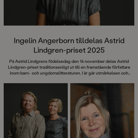
Ingelin Angerborn tilldelas Astrid
Lindgren-priset 2025
På Astrid Lindgrens födelsedag den 14 november delas Astrid
Lindgren-priset traditionsenligt ut till en framstående författare
inom barn- och ungdomslitteraturen. I år går utmärkelsen och
prissumman på 100 000 kronor till författaren Ingelin Angerborn.