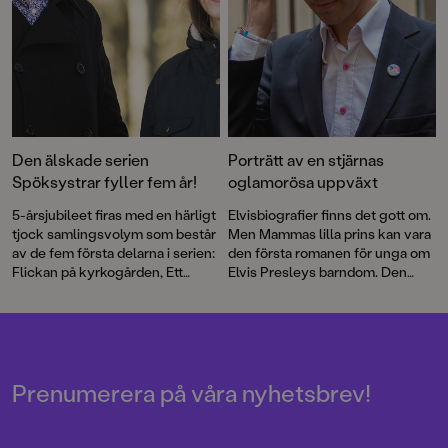
Den älskade serien
Porträtt av en stjärnas
Spöksystrar fyller fem år!
oglamorösa uppväxt
5-årsjubileet firas med en härligt
Elvisbiografier finns det gott om.
tjock samlingsvolym som består
Men Mammas lilla prins kan vara
av de fem första delarna i serien:
den första romanen för unga om
Flickan på kyrkogården, Ett
Elvis Presleys barndom. Den
spöke i klassen, Ett spöke sover
prisbelönta författaren Mårten
över, Den fruktansvärda
Melin har skapat en berättelse
hämnden och Spöktivolit.
om utanförskap och segregation
Dessutom ingår några extra sidor
– och en kärleksförklaring till
med spökpyssel.
musiken.
Prenumerera på våra nyhetsbrev!