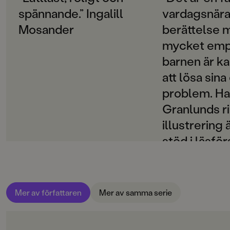
SPRÅK
spännande.” Ingalill
vardagsnär
Svenska
Mosander
berättelse 
SERIE
mycket empa
Spöksystrar
barnen är kap
PUBLICERINGSDATUM
att lösa sin
2020-08-26
problem. H
LÄSORDNING
Granlunds ri
10
illustrering ä
INLÄSARE
stöd i läsfö
Vanna Rosenberg
men skapar
Produktion
spänning oc
med välgjor
Produktdetaljer
Mer av författaren
Mer av samma serie
tablåbilder.
ISBN
9789129722772