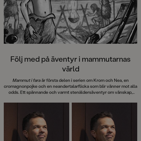
Följ med på äventyr i mammutarnas
värld
Mammut i fara
är första delen i serien om Krom och Nea, en
cromagnonpojke och en neandertalarflicka som blir vänner mot alla
odds. Ett spännande och varmt stenåldersäventyr om vänskap,
mod och att våga se bortom sina fördomar. Boken är
genomillustrerad med fina svartvita bilder av Mattias Olsson.