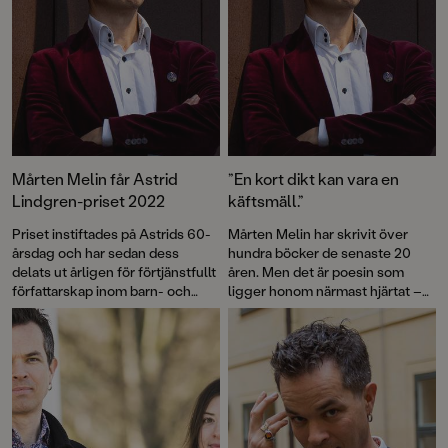
Mårten Melin får Astrid
”En kort dikt kan vara en
Lindgren-priset 2022
käftsmäll.”
Priset instiftades på Astrids 60-
Mårten Melin har skrivit över
årsdag och har sedan dess
hundra böcker de senaste 20
delats ut årligen för förtjänstfullt
åren. Men det är poesin som
författarskap inom barn- och
ligger honom närmast hjärtat –
ungdomslitteraturen.
något han förmedlat till
tusentals barn. Men rimmen
skippar han helst.