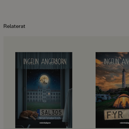
Relaterat
OM BOKEN
OM BOKEN
Fristående uppföljare till Rum 213
Fristående uppföljar
”Ingelin Angerborn är otroligt
”Ingelin Angerborn h
skicklig på att bygga upp rädslan i
igen.”
helt vanliga situationer.”
Corren”Fyr 137 är o
Dagens Nyheter”Det här är riktigt
väldigt bra mysrysar
bra!”
perfekt som sommar
Barn&ungdomsboksbloggenVem är
Bokkoll.seVem äger
det som tar Elviras hand just när
Elvira, Meja och Bea 
hon håller på att somna? Och vem
vid Svartudden? Ve
var det egentligen hon såg i
smyger utanför tjeje
sjukhussängen bredvid hennes i
natten? Och vem är 
natt? Elvira vet inte. Hon vet bara
Elvira ser i fyrens f