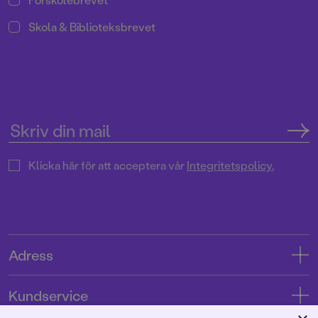
Skola & Biblioteksbrevet
Klicka här för att acceptera vår
Integritetspolicy.
Adress
Adress
Kundservice
08-769 88 00