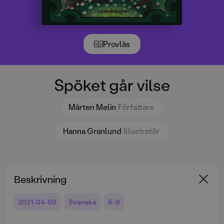
Provläs
Spöket går vilse
Mårten Melin
Författare
Hanna Granlund
Illustratör
Beskrivning
2021-04-09
Svenska
6-9