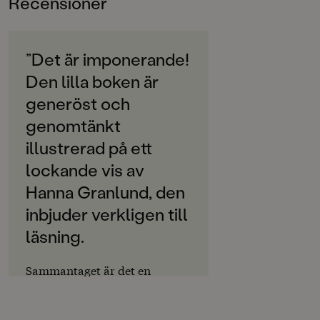
Recensioner
6-9
skogen. Kan Majs spökkonster hjälpa dem nu?
ORIGINALSPRÅK
Svenska
”Det är imponerande!
Den lilla boken är
SPRÅK
Svenska
generöst och
genomtänkt
SERIE
Spöksystrar
illustrerad på ett
lockande vis av
PUBLICERINGSDATUM
Hanna Granlund, den
2021-04-09
inbjuder verkligen till
LÄSORDNING
läsning.
11
Produktion
Sammantaget är det en
mycket välgjord, lagom
PAPPER
spännande och lättläst
Munken Print
kapitelbok för nybörjarläsare –