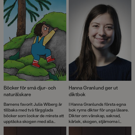
Böcker för små djur- och
Hanna Granlund ger ut
naturälskare
diktbok
Barnens favorit Julia Wiberg är
I Hanna Granlunds första egna
tillbaka med två färgglada
bok ryms dikter för unga läsare.
böcker som lockar de minsta att
Dikter om vänskap, saknad,
upptäcka skogen med alla
kärlek, skogen, stjärnorna i
sinnen.
mörkret. Det är enkelt,
lättillgängligt och