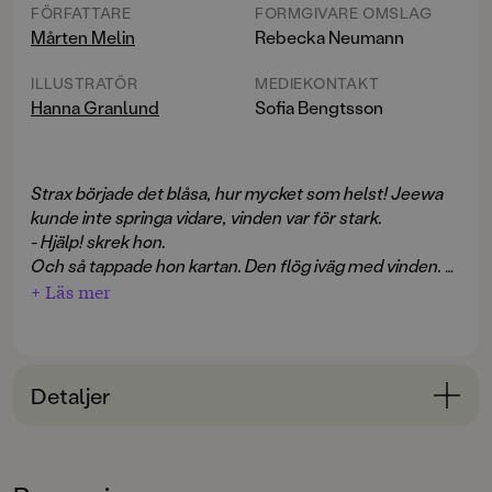
FÖRFATTARE
FORMGIVARE OMSLAG
Mårten Melin
Rebecka Neumann
ILLUSTRATÖR
MEDIEKONTAKT
Hanna Granlund
Sofia Bengtsson
Strax började det blåsa, hur mycket som helst! Jeewa
kunde inte springa vidare, vinden var för stark.
- Hjälp! skrek hon.
Och så tappade hon kartan. Den flög iväg med vinden. Vi
följde den alla med blicken, högt upp i luften, tills vi inte
+ Läs mer
såg den mer. Nu hade vi vare sig kompass eller karta. Hur
skulle vi någonsin kunna hitta tillbaka?
Det är friluftsdag i skolan och klassen ska orientera.
Detaljer
Som tur är hamnar Maj och Nila i samma grupp som
Jeewa, som går på orientering två gånger i veckan.
Bokinformation
Det kan ju inte bli bättre! Fast när Maj bestämmer sig
ÅLDERSGRUPP
för att skoja lite med Jeewa hamnar de istället vilse i