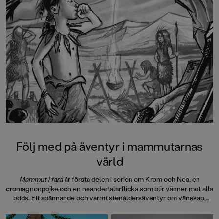
Följ med på äventyr i mammutarnas
värld
Mammut i fara
är första delen i serien om Krom och Nea, en
cromagnonpojke och en neandertalarflicka som blir vänner mot alla
odds. Ett spännande och varmt stenåldersäventyr om vänskap,
mod och att våga se bortom sina fördomar. Boken är
genomillustrerad med fina svartvita bilder av Mattias Olsson.