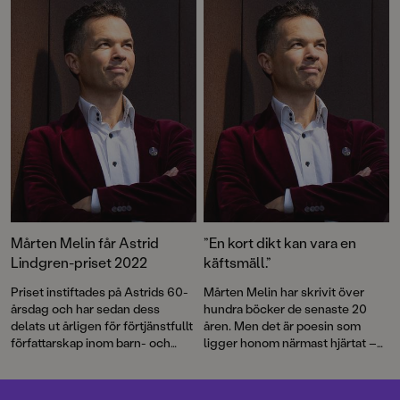
tankeväckande. Vardagen
samsas med de stora frågorna
och känslorna, och i texterna kan
läsaren både känna igen sig och
finna tröst.
Mårten Melin får Astrid
”En kort dikt kan vara en
Lindgren-priset 2022
käftsmäll.”
Priset instiftades på Astrids 60-
Mårten Melin har skrivit över
årsdag och har sedan dess
hundra böcker de senaste 20
delats ut årligen för förtjänstfullt
åren. Men det är poesin som
författarskap inom barn- och
ligger honom närmast hjärtat –
ungdomslitteraturen.
något han förmedlat till
tusentals barn. Men rimmen
skippar han helst.