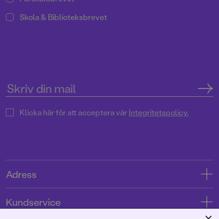
Skola & Biblioteksbrevet
Klicka här för att acceptera vår
Integritetspolicy.
Adress
Adress
Kundservice
08-769 88 00
×