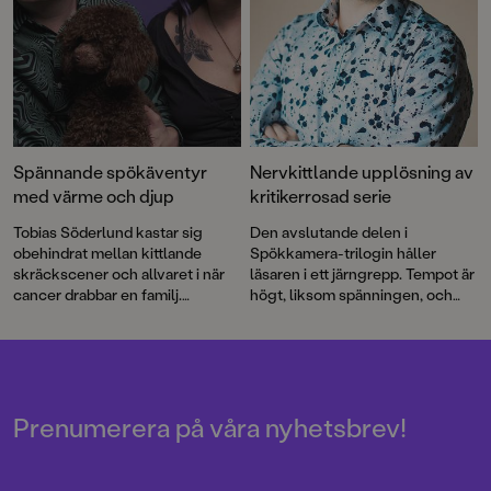
Spännande spökäventyr
Nervkittlande upplösning av
med värme och djup
kritikerrosad serie
Tobias Söderlund kastar sig
Den avslutande delen i
obehindrat mellan kittlande
Spökkamera-trilogin håller
skräckscener och allvaret i när
läsaren i ett järngrepp. Tempot är
cancer drabbar en familj.
högt, liksom spänningen, och
Illustratören Stef Gaines
det går inte att sluta läsa. Tobias
karaktärsdrivna och detaljrika
Söderlund blandar skickligt
bilder adderar känsla och
övernaturlig skräck och
kuslighet till Ellen och Busters
vardagsproblem – en
spökäventyr.
kombination som gör att det blir
otäckt på riktigt.
Prenumerera på våra nyhetsbrev!