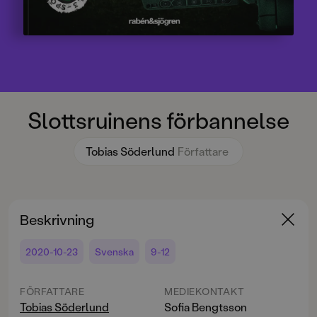
Slottsruinens förbannelse
Tobias Söderlund
Författare
Beskrivning
2020-10-23
Svenska
9-12
FÖRFATTARE
MEDIEKONTAKT
Tobias Söderlund
Sofia Bengtsson