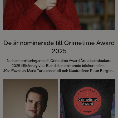
De är nominerade till Crimetime Award
2025
Nu har nomineringarna till Crimetime Award Årets barndeckare
2025 tillkännagivits. Bland de nominerade böckerna finns
Mantikoran
av Maria Turtschaninoff och illustratören Peter Bergting
och
Spökraketen
av Tobias Söderlund. Nu kan du vara med och
rösta!