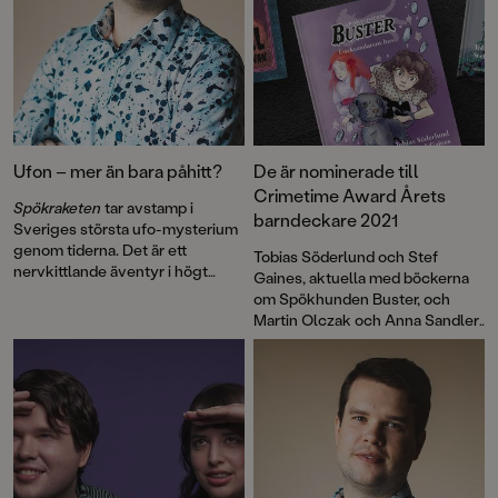
Ufon – mer än bara påhitt?
De är nominerade till
Crimetime Award Årets
Spökraketen
tar avstamp i
barndeckare 2021
Sveriges största ufo-mysterium
genom tiderna. Det är ett
Tobias Söderlund och Stef
nervkittlande äventyr i högt
Gaines, aktuella med böckerna
tempo av Tobias Söderlund,
om Spökhunden Buster, och
författaren bakom
Martin Olczak och Anna Sandler,
Spökkameran-trilogin.
som skapat serien om den
trolldomskunnige pojken Jack,
är nominerade till Crimetime
Award Årets barndeckare 2021.
Nu kan du vara med och rösta!