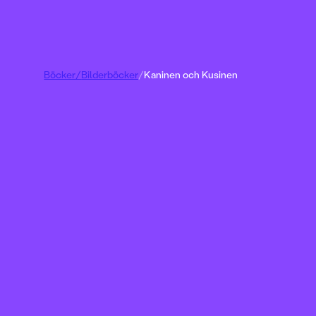
Böcker
/
Bilderböcker
/
Kaninen och Kusinen