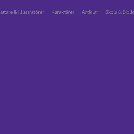
attare & Illustratörer
Karaktärer
Artiklar
Skola & Bibli