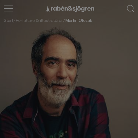
Start
/
Författare & illustratörer
/
Martin Olczak