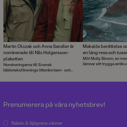
Martin Olczak och Anna Sandler är
Makalös berättelse om
nominerade till Nils Holgersson-
en lång resa och tuse
plaketten
Möt Molly Bloom, en mod
lämnar sitt trygga antikv
Nomineringarna till Svensk
för en äventyrlig resa till
biblioteksförenings litterära barn- och
återförenas med sin förl
ungdomspriser har tillkännagivits. Bland de
Karenina. Med fantastiska
nominerade titlarna finns
Molly Blooms
oförglömliga karaktärer 
fasansfulla och fantastiska resa
som
Olczak och Anna Sandle
nomineras till Nils Holgersson-plaketten.
historia där den minsta a
de största av hinder för at
Prenumerera på våra nyhetsbrev!
Rabén & Sjögrens vänner