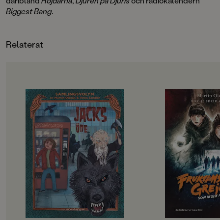
däribland
Höjdarna
,
Djuren på Djuris
och radiokalendern
Biggest Bang
.
Relaterat
OM BOKEN
OM BOKEN
När Jack vaknar på morgonen
Hedda tror inte att d
tänker han att det här ska bli den
när hon behöver Feli
bästa dagen någonsin! Det är
han helt uppslukad a
nämligen dags för Tanto-cupen, en
kompisgäng. Trots a
stor innebandyturnering med lag
Hedda har gått igen
från hela Sverige, och Jack och
fortfarande den en
hans kompisar har sett fram emot
boknörden i skolan
den i flera veckor. Men vi får inte
det inte vore nog up
glömma att Jack inte är någon
ett nytt odjur har väc
vanlig 11-åring. När han ska äta
är det för monster so
frukost är plötsligt halva hans
Rotebro – och vem är
pekfinger borta?! Vad är det som
fram dem?