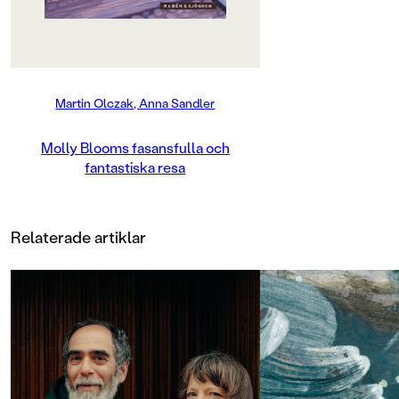
pappersbitar. Försiktigt lade hon
dem på golvet, som ett pussel, och
såg nu vad de föreställde: En
broschyr från Trumpetmuseet i San
Remo. Hon måste åka dit – men
hur skulle det gå till?Möt Molly
Martin Olczak, Anna Sandler
Bloom, en modig liten mus som
lämnar sitt trygga antikvariat i
Stockholm för en äventyrlig resa till
Molly Blooms fasansfulla och
Italien. Målet? Att återförenas med
fantastiska resa
sin förlorade vän, Anna
Karenina.Mollys resa är fylld av
faror, men inspirerad av böckerna
hon läst på antikvariatet lyckas hon
Relaterade artiklar
ta sig fram genom avloppsrör,
överleva på stadens farliga gator
och möta rovdjur, som ugglor och
katter. Hon får ibland hjälp på
vägen, bland annat av den tioåriga
pojken Jakob som blir hennes vän
och allierade.Molly Blooms
fasansfulla och fantastiska resa är
en berättelse om att följa sina
drömmar, om vikten av vänskap