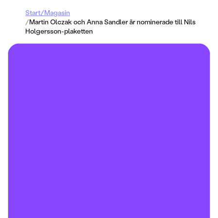
Start
/
Magasin
/
Martin Olczak och Anna Sandler är nominerade till Nils
Holgersson-plaketten