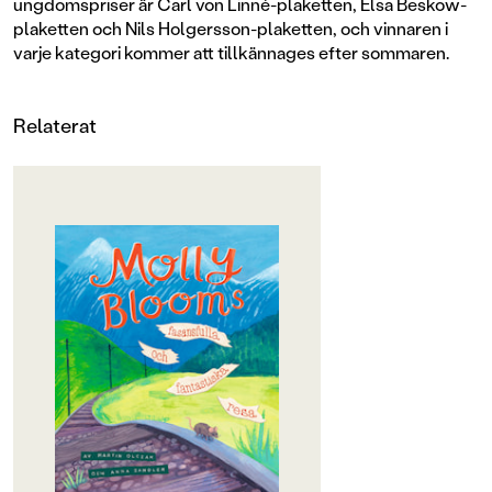
ungdomspriser är Carl von Linné-plaketten, Elsa Beskow-
plaketten och Nils Holgersson-plaketten, och vinnaren i
varje kategori kommer att tillkännages efter sommaren.
Relaterat
OM BOKEN
Molly Bloom kunde inte tro sina
ögon. På den lilla papperslappen
syntes en mus som hon en gång
hade älskat av hela sitt hjärta.
Hon hade hundratals frågor. Fanns
svaren i soporna?På kvällen, när
antikvariatet stängt, skyndade
Molly ner i papperskorgen och
letade bland äppelskrutt och
tepåsar.Snart hade hon hittat alla