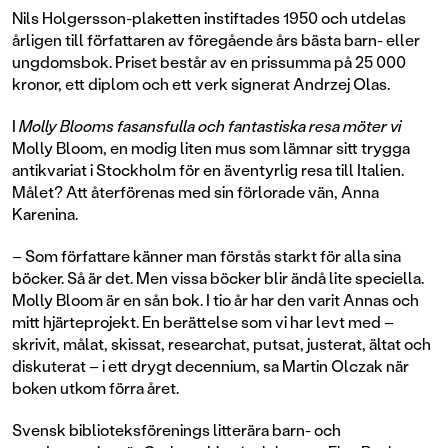
Nils Holgersson-plaketten instiftades 1950 och utdelas
årligen till författaren av föregående års bästa barn- eller
ungdomsbok. Priset består av en prissumma på 25 000
kronor, ett diplom och ett verk signerat Andrzej Olas.
I
Molly Blooms fasansfulla och fantastiska resa möter vi
Molly Bloom, en modig liten mus som lämnar sitt trygga
antikvariat i Stockholm för en äventyrlig resa till Italien.
Målet? Att återförenas med sin förlorade vän, Anna
Karenina.
– Som författare känner man förstås starkt för alla sina
böcker. Så är det. Men vissa böcker blir ändå lite speciella.
Molly Bloom är en sån bok. I tio år har den varit Annas och
mitt hjärteprojekt. En berättelse som vi har levt med –
skrivit, målat, skissat, researchat, putsat, justerat, ältat och
diskuterat – i ett drygt decennium, sa Martin Olczak när
boken utkom förra året.
Svensk biblioteksförenings litterära barn- och