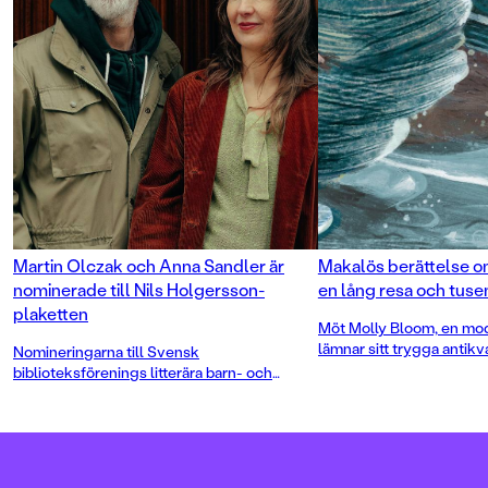
och om böckernas magiska värld.
Med fantastiska illustrationer och
oförglömliga karaktärer berättar
Anna Sandler och Martin Olczak en
säregen historia där den minsta av
hjältar övervinner de största av
hinder för att finna sin vän.
Martin Olczak och Anna Sandler är
Makalös berättelse om
nominerade till Nils Holgersson-
en lång resa och tuse
plaketten
Möt Molly Bloom, en mod
lämnar sitt trygga antikv
Nomineringarna till Svensk
för en äventyrlig resa till
biblioteksförenings litterära barn- och
återförenas med sin förl
ungdomspriser har tillkännagivits. Bland de
Karenina. Med fantastiska
nominerade titlarna finns
Molly Blooms
oförglömliga karaktärer 
fasansfulla och fantastiska resa
som
Olczak och Anna Sandle
nomineras till Nils Holgersson-plaketten.
historia där den minsta a