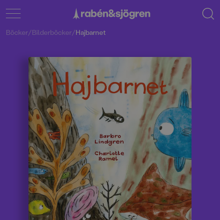
Böcker
/
Bilderböcker
/
Hajbarnet