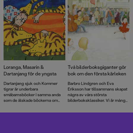
Loranga, Masarin &
Två bilderboksgiganter gör
Dartanjang för de yngsta
bok om den första kärleken
Dartanjang sjuk och Kommer
Barbro Lindgren och Eva
tigrar är underbara
Eriksson har tillsammans skapat
småbarnsböcker i samma anda
några av våra största
som de älskade böckerna om
bilderboksklassiker. Vi är många
Max! Med korta meningar,
som skrattat med Max, njutit av
färgstarka illustrationer och mitt i
den vilda bebins äventyr och
prick-humor får vi äntligen möta
gråtit floder till Andrejs längtan.
de underbart knasiga favoriterna
Boken om Juan och Rosalia är
Loranga, Masarin och Dartanjang
deras första gemensamma bok