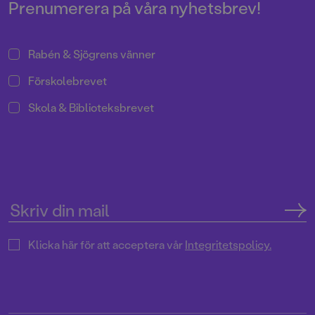
i ett helt nytt format.
på många år.
Prenumerera på våra nyhetsbrev!
Rabén & Sjögrens vänner
Förskolebrevet
Skola & Biblioteksbrevet
Klicka här för att acceptera vår
Integritetspolicy.