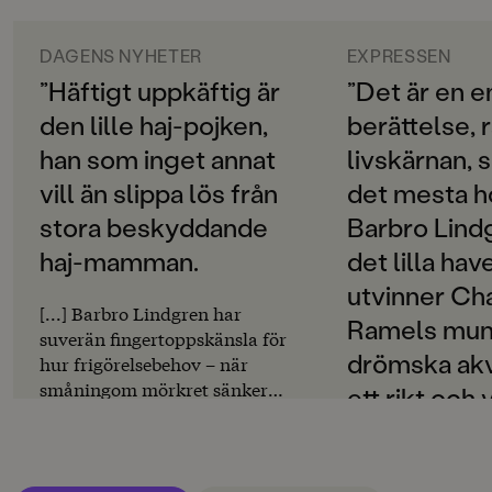
tänja på gränserna. Men också om att våga släppa
ORIGINALSPRÅK
taget, för hur ska man annars kunna bli stor?
Svenska
DAGENS NYHETER
EXPRESSEN
”Häftigt uppkäftig är
”Det är en e
SPRÅK
den lille haj-pojken,
berättelse, r
Svenska
han som inget annat
livskärnan, 
PUBLICERINGSDATUM
vill än slippa lös från
det mesta h
2020-05-08
stora beskyddande
Barbro Lind
Produktion
haj-mamman.
det lilla hav
Produktdetaljer
utvinner Cha
[...] Barbro Lindgren har
Ramels mun
ISBN
suverän fingertoppskänsla för
9789129728699
drömska akv
hur frigörelsebehov – när
småningom mörkret sänker
ett rikt och 
FORMAT
+ Läs mer
sig också i havet – småningom
Inbunden
,
,
menageri a
transponeras till
vattenliv.” 
trygghetslängtan." Pia Huss