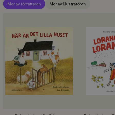
Karlsson
Mer av författaren
Mer av illustratören
OM BOKEN
OM BOKEN
" ... en härlig liten pärla att läsa, om
Loranga är pappa til
och om igen, tillsammans med de
bor tillsammans på 
små i förskoleåldern. "
gör lite som de vill. 
Monica Knutas, BtjHär är det lilla
inte jobba, eftersom
huset.
tänka sig att förstöra
Vem är det som kommer ut genom
På gården bor också
den lilla dörren?
pappa, Dartanjang, 
Det är gubben. Och gumman. Och
klen och virrig av s
alla djuren!
han rörmokare, näst
Häj häj! Vov! Kuckeliku!En älskad
emellanåt är han sig 
småbarnsfavorit, nu i tålig
det inte alls roligt. 
kartong!Det finns inga som kan
mesta med ro, vilket
fånga den lilla läsarens intresse som
har en lada full av h
Barbro Lindgren och Eva Eriksson.
och en giraff som sp
”Här är det lilla huset” är humor på
stjäl sängar och först
precis rätt nivå för alla från ca 2 år
En befriande galen be