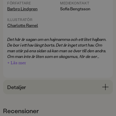
FÖRFATTARE
MEDIEKONTAKT
Barbro Lindgren
Sofia Bengtsson
ILLUSTRATÖR
Charlotte Ramel
Det här är sagan om en hajmamma och ett litet hajbarn.
De bor i ett hav långt borta. Det är inget stort hav. Om
man står på ena sidan så kan man se över till den andra.
Om man inte är liten som en skogsmus, för de ser
knappt över en vattenpöl, så små ögon har de!
+ Läs mer
Hajbarnet
handlar om ett nyfiket hajbarn och en orolig
hajmamma. Hajbarnet tycker att allt är roligt, han vill
leka, uppleva och komma bort Men hur ska han
Detaljer
upptäcka världen utan att mamma haj blir orolig?
Bokinformation
Med färgstarka och humoristiska bilder och genial text
ÅLDERSGRUPP
har Barbro Lindgren och Charlotte Ramel skapat en
Recensioner
3-6
bok om nyfikenhet, rädsla och mod. En bok om att vilja