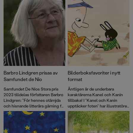
Barbro Lindgren prisas av
Bilderboksfavoriter i nytt
Samfundet de Nio
format
Samfundet De Nios Stora pris
Äntligen är de underbara
2023 tilldelas författaren Barbro
karaktärerna Kanel och Kanin
Lindgren: ”För hennes otämjda
tillbaka! I ”Kanel och Kanin
och hisnande litterära gärning för
upptäcker foten” har illustratören
alla åldrar.”
Charlotte Ramel bildsatt en dikt
av Ulf Stark och valt ut en enda
kroppsdel att undersöka
närmare.