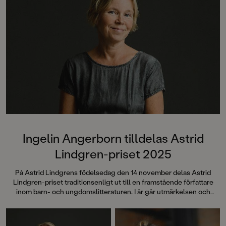
Ingelin Angerborn tilldelas Astrid
Lindgren-priset 2025
På Astrid Lindgrens födelsedag den 14 november delas Astrid
Lindgren-priset traditionsenligt ut till en framstående författare
inom barn- och ungdomslitteraturen. I år går utmärkelsen och
prissumman på 100 000 kronor till författaren Ingelin Angerborn.