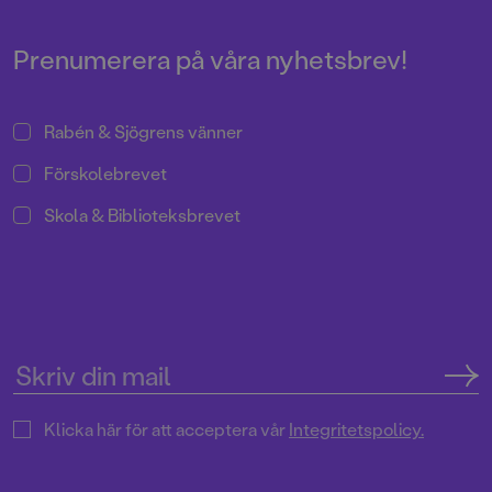
Boken illustreras av hyllade Elin
som gör något dumt ...
Eplet Sandström.
Prenumerera på våra nyhetsbrev!
Rabén & Sjögrens vänner
Förskolebrevet
Skola & Biblioteksbrevet
Klicka här för att acceptera vår
Integritetspolicy.