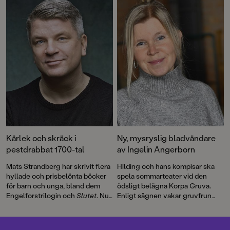
spöklikt stämningsfulla
boken i serien,
De blodiga
illustrationerna är signerade Lina
händerna
, bjuder på fniss, knas,
Blixt.
lagom spänning och full fart. För
illustrationerna står Sandra
Fröjd.
Kärlek och skräck i
Ny, mysryslig bladvändare
pestdrabbat 1700-tal
av Ingelin Angerborn
Mats Strandberg har skrivit flera
Hilding och hans kompisar ska
hyllade och prisbelönta böcker
spela sommarteater vid den
för barn och unga, bland dem
ödsligt belägna Korpa Gruva.
Engelforstrilogin och
Slutet
. Nu
Enligt sägnen vakar gruvfrun
är han tillbaka med
Pestblommor
över platsen och varnar
– en kuslig bok om sjukdom,
besökare för olyckor och ras.
girighet och farliga hemligheter.
Men hon kan också straffa den