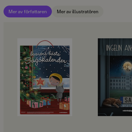
Mer av författaren
Mer av illustratören
OM BOKEN
OM BOKEN
En sagokalender där älskade
Fristående uppföljar
klassiker samsas med nyare
”Ingelin Angerborn ä
favoriter – en berättelse om dagen
skicklig på att bygg
ända fram till julafton.
helt vanliga situatio
Bakom luckorna finns texter och
Dagens Nyheter”Det 
bilder från några av våra främsta
bra!”
barnboksskapare: Jujja Wieslander,
Barn&ungdomsboks
Emma Adbåge, Ingelin Angerborn,
det som tar Elviras 
Pernilla Stalfelt, Björn Bergenholtz,
hon håller på att s
Lennart Hellsing och många fler.En
var det egentligen h
generös och innehållsrik kalender
sjukhussängen bred
som blir en självklar del av julens
natt? Elvira vet inte
högläsning.
att hon cyklade omku
nu händer saker hon
förklara. Och att Dår