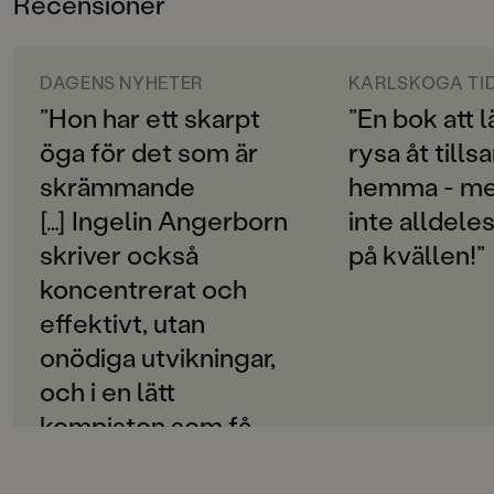
Recensioner
9-12
Flickan med de svarta skorna. Flickan som aldrig sover.
Flickan utan ansikte ...
ORIGINALSPRÅK
Svenska
DAGENS NYHETER
KARLSKOGA TI
En minimysrysare av Ingelin Angerborn. Högklassig
spänning med fantastiska illustrationer av Elin "Eplet"
”Hon har ett skarpt
”En bok att 
SPRÅK
Sandström.
öga för det som är
rysa åt till
Svenska
skrämmande
hemma - me
PUBLICERINGSDATUM
[…] Inge­lin Angerborn
inte alldeles
2020-08-28
skriver också
på kvällen!”
Produktion
koncentrerat och
Produktdetaljer
effektivt, utan
onödiga utvikningar,
ISBN
9789129729054
och i en lätt
kompiston som få
FORMAT
Inbunden
,
,
lyckas efterhärma.”
Lotta Olsson