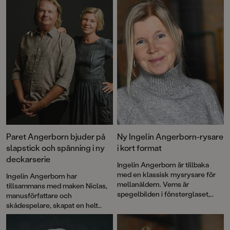
Paret Angerborn bjuder på
Ny Ingelin Angerborn-rysare
slapstick och spänning i ny
i kort format
deckarserie
Ingelin Angerborn är tillbaka
med en klassisk mysrysare för
Ingelin Angerborn har
mellanåldern. Vems är
tillsammans med maken Niclas,
spegelbilden i fönsterglaset,
manusförfattare och
varför står vindsdörren alltid på
skådespelare, skapat en helt
glänt och vad är det för märkliga
ny deckarserie: "Världens
saker undulaten säger? De
sämsta detektiver". Den första