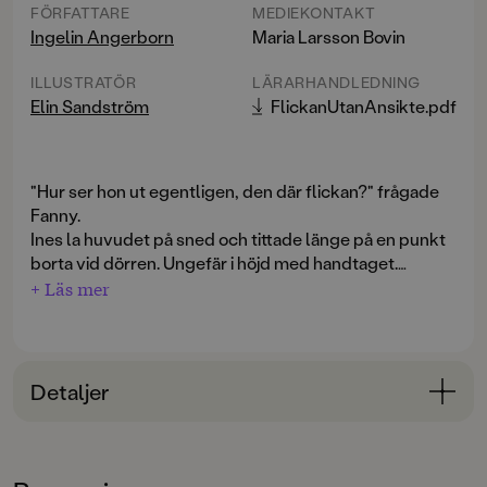
FÖRFATTARE
MEDIEKONTAKT
Ingelin Angerborn
Maria Larsson Bovin
ILLUSTRATÖR
LÄRARHANDLEDNING
Elin Sandström
FlickanUtanAnsikte.pdf
"Hur ser hon ut egentligen, den där flickan?" frågade
Fanny.
Ines la huvudet på sned och tittade länge på en punkt
borta vid dörren. Ungefär i höjd med handtaget.
"Jag vet inte", sa hon till slut. "Hon har liksom inget
+ Läs mer
ansikte."
Signe och Fanny sitter barnvakt åt Fannys kusin Ines.
Hon är världens gulligaste unge, med stora ögon,
Detaljer
lockigt hår och en låtsaskompis med svarta skor. Men
framåt kvällen, när mörkret faller och det börjar hända
Bokinformation
märkliga saker i det gamla huset, kan Fanny och Signe
ÅLDERSGRUPP
inte låta bli att undra. Är hon verkligen bara på låtsas?