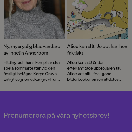
Ny, mysryslig bladvändare
Alice kan allt. Jo det kan hon
av Ingelin Angerborn
faktiskt!
Hilding och hans kompisar ska
Alice kan allt! är den
spela sommarteater vid den
efterlängtade uppföljaren till
ödsligt belägna Korpa Gruva.
Alice vet allt!, feel good-
Enligt sägnen vakar gruvfrun
bilderböcker om en alldeles
över platsen och varnar
underbart självklar tjej med
besökare för olyckor och ras.
härligt självförtroende.
Men hon kan också straffa den
som gör något dumt ...
Prenumerera på våra nyhetsbrev!