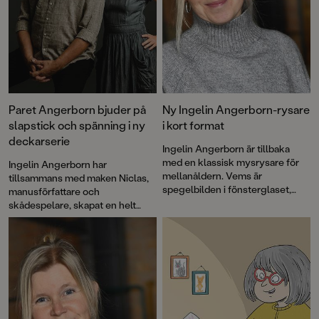
Paret Angerborn bjuder på
Ny Ingelin Angerborn-rysare
slapstick och spänning i ny
i kort format
deckarserie
Ingelin Angerborn är tillbaka
med en klassisk mysrysare för
Ingelin Angerborn har
mellanåldern. Vems är
tillsammans med maken Niclas,
spegelbilden i fönsterglaset,
manusförfattare och
varför står vindsdörren alltid på
skådespelare, skapat en helt
glänt och vad är det för märkliga
ny deckarserie: "Världens
saker undulaten säger? De
sämsta detektiver". Den första
spöklikt stämningsfulla
boken i serien,
De blodiga
illustrationerna är signerade Lina
händerna
, bjuder på fniss, knas,
Blixt.
lagom spänning och full fart. För
illustrationerna står Sandra
Fröjd.