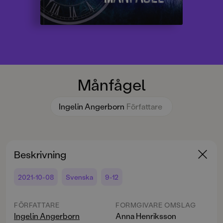
Månfågel
Ingelin Angerborn
Författare
Beskrivning
2021-10-08
Svenska
9-12
FÖRFATTARE
FORMGIVARE OMSLAG
Ingelin Angerborn
Anna Henriksson