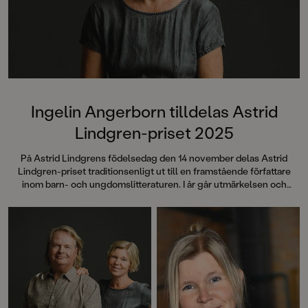
Ingelin Angerborn tilldelas Astrid
Lindgren-priset 2025
På Astrid Lindgrens födelsedag den 14 november delas Astrid
Lindgren-priset traditionsenligt ut till en framstående författare
inom barn- och ungdomslitteraturen. I år går utmärkelsen och
prissumman på 100 000 kronor till författaren Ingelin Angerborn.