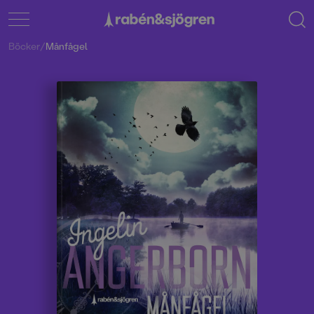
Böcker
/
Månfågel