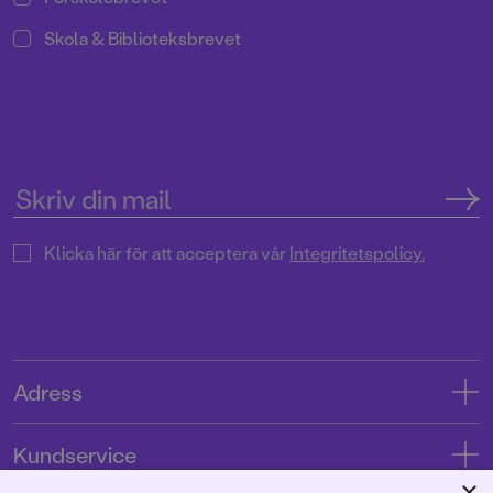
Skola & Biblioteksbrevet
Klicka här för att acceptera vår
Integritetspolicy.
Adress
Adress
Kundservice
08-769 88 00
×