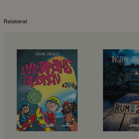
om Dåris?Ingelin A
Francesco, Ulf Löfgren, Katarina Kuick,
rysare är oändligt ä
Johanna Kristiansson, Poul Ströyer,
blivit moderna klassi
Lotta Geffenblad, Sanna Borell
Relaterat
ingår: Rum 213, Sal 
137 och Ond 113. Böc
fristående.
OM BOKEN
OM BOKEN
Rillo och hans kompisar i
”Välskriven, lättläs
Skateboardklubben Blåmärket har
och trovärdig”
en plan: att bli stans coolaste
Dagens Nyheter
skejtare. De har gjort en lista på
Det börjar som en
svåra skejtgrejer som de måste klara
med bad och sol och s
av, målet är att till sist klara av
men snart börjar my
Mardrömsgropen, skateparkens
hända. Varför hände
största utmaning. Problemet är
konstiga saker i ru
bara att ingen av dem riktigt vågar
som Meja, Bea och El
… Samtidigt dyker en tjej på
kollot. Varför försvi
sparkcykel upp i kvarteret. Hon
saker på nätterna? 
plaskar genom vattenpölar, skrattar
gå upp alldeles av si
högt och verkar ha hur roligt som
vem är den vitklädd
helst. Måste hon ha så himla kul
bara Bea kan se?Ing