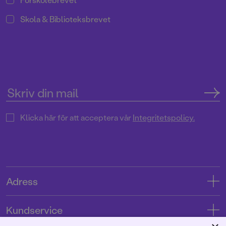
Skola & Biblioteksbrevet
Klicka här för att acceptera vår
Integritetspolicy.
Adress
Adress
Kundservice
08-769 88 00