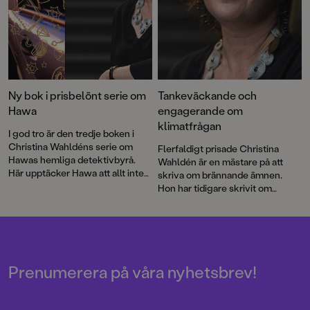
Ny bok i prisbelönt serie om
Tankeväckande och
Hawa
engagerande om
klimatfrågan
I god tro är den tredje boken i
Christina Wahldéns serie om
Flerfaldigt prisade Christina
Hawas hemliga detektivbyrå.
Wahldén är en mästare på att
Här upptäcker Hawa att allt inte
skriva om brännande ämnen.
står rätt till på budbilsfirman där
Hon har tidigare skrivit om
hon praktiserar och berättelsen
våldtäkt, hederskultur och
bygger precis som tidigare på
djurrättsaktivism. Hennes nya
verkliga omständigheter.
bok som belyser
Bokserien lyfter förortens starka
klimatförändringarna är inget
och modiga tjejer, i form av
undantag.
feelgood-deckare för
Prenumerera på våra nyhetsbrev!
mellanstadiebarn.