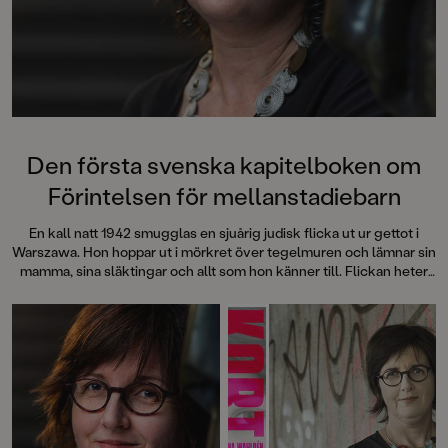
Den första svenska kapitelboken om
Förintelsen för mellanstadiebarn
En kall natt 1942 smugglas en sjuårig judisk flicka ut ur gettot i
Warszawa. Hon hoppar ut i mörkret över tegelmuren och lämnar sin
mamma, sina släktingar och allt som hon känner till. Flickan heter
Kaja Finkler. Det är brinnande krig och det är livsfarligt att vara jude.
Efter mer än sextio år berättas nu hennes historia. Christina
Wahldéns nya barnbok Mitt käraste gyllene barn tar oss från Polen
till Sverige och sedan vidare till USA.