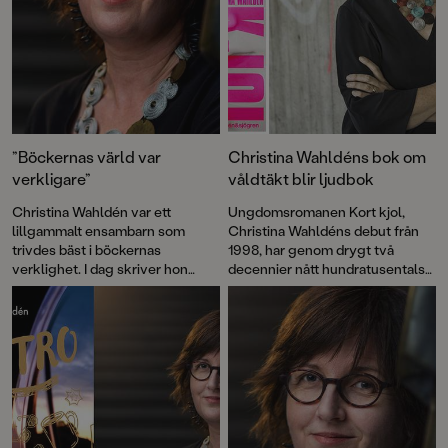
”Böckernas värld var
Christina Wahldéns bok om
verkligare”
våldtäkt blir ljudbok
Christina Wahldén var ett
Ungdomsromanen Kort kjol,
lillgammalt ensambarn som
Christina Wahldéns debut från
trivdes bäst i böckernas
1998, har genom drygt två
verklighet. I dag skriver hon
decennier nått hundratusentals
prisbelönta böcker som hon
läsare. Den har kallats en
hoppas får barn att våga drömma.
modern klassiker och var den
första ungdomsboken som helt
fokuserade på sexuellt våld. En
#metoo-bok långt före #metoo-
rörelsen.