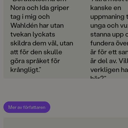
SPRÅK
Nora och Ida griper
kanske en
Svenska
tag i mig och
uppmaning t
PUBLICERINGSDATUM
Wahldén har utan
unga och vu
2021-03-23
tvekan lyckats
stanna upp 
Produktion
skildra dem väl, utan
fundera öve
MILJÖMÄRKNING
att för den skulle
är för ett sa
Nej
göra språket för
är del av. Vill
CE-MÄRKNING
krångligt.”
verkligen ha
Nej
här?”
Produktdetaljer
ISBN
9789129732825
Mer av författaren
ANTAL SIDOR
164