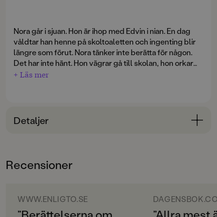
Nora går i sjuan. Hon är ihop med Edvin i nian. En dag
våldtar han henne på skoltoaletten och ingenting blir
längre som förut. Nora tänker inte berätta för någon.
Det har inte hänt. Hon vägrar gå till skolan, hon orkar
ingenting - inte träna, inte plugga, knappt äta. Allting
+ Läs mer
sprids på nätet, alla vet vad som har hänt, gränserna är
utsuddade. Skolan bryr sig inte, knappt ens polisen.
Och som våldtäktsoffer är du totalt utlämnad.
Detaljer
Villig
beskriver en rå och obehaglig verklighet som
många unga lever i idag.
Bokinformation
ÅLDERSGRUPP
Recensioner
unga vuxna
ORIGINALSPRÅK
Svenska
WWW.ENLIGTO.SE
DAGENSBOK.C
”Berättelserna om
”Allra mest 