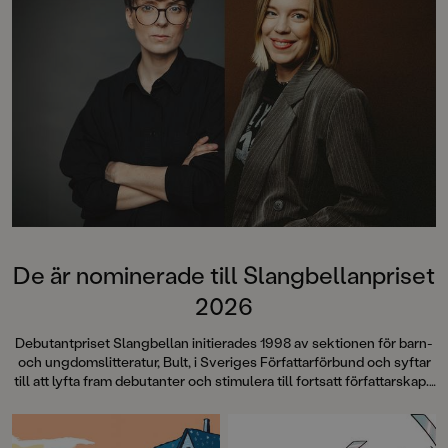
verkar höra hemma p
Varför vill ingen pr
hamnade där? Ju län
desto tydligare blir d
mörker döljer sig b
somriga idyllen på g
grottan är en nervki
berättelse om att vä
vänskap och svek. 
monstret som lurar i
inte duga.
De är nominerade till Slangbellanpriset
2026
Debutantpriset Slangbellan initierades 1998 av sektionen för barn-
och ungdomslitteratur, Bult, i Sveriges Författarförbund och syftar
till att lyfta fram debutanter och stimulera till fortsatt författarskap. I
år är Sofia Falkenhem och Sophia Westin nominerade till priset.