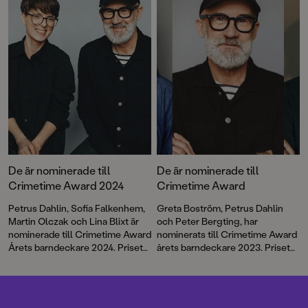
perfekt för alla äventyrssugna.
Express, en helt ny serie för
lågstadieläsarna av Petrus
Dahlin och Mattias Andersson.
De är nominerade till
De är nominerade till
Crimetime Award 2024
Crimetime Award
Petrus Dahlin, Sofia Falkenhem,
Greta Boström, Petrus Dahlin
Martin Olczak och Lina Blixt är
och Peter Bergting, har
nominerade till Crimetime Award
nominerats till Crimetime Award
Årets barndeckare 2024. Priset
årets barndeckare 2023. Priset
delas ut till en
delas ut till en
barnboksförfattare som skriver
barnboksförfattare som skriver
deckare eller spänning för barn
deckare eller spänning för barn
6–12 år. Nu kan du vara med och
6–12 år. Nu kan du vara med och