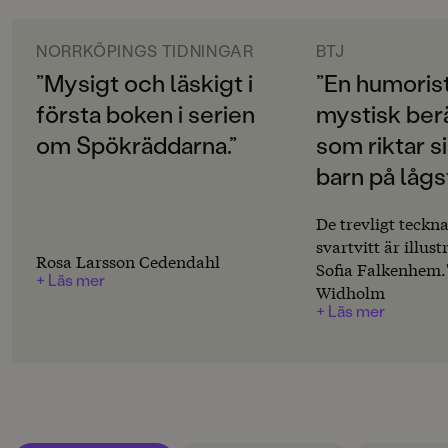
ORIGINALSPRÅK
Svenska
NORRKÖPINGS TIDNINGAR
BTJ
”Mysigt och läskigt i
”En humoris
SPRÅK
första boken i serien
mystisk ber
Svenska
om Spökräddarna.”
som riktar sig
SERIE
barn på lågs
Spökräddarna
PUBLICERINGSDATUM
De trevligt teckna
2022-04-13
svartvitt är illus
Rosa Larsson Cedendahl
Sofia Falkenhem.
+ Läs mer
LÄSORDNING
Widholm
1
+ Läs mer
INLÄSARE
Katharina Cohen
Produktion