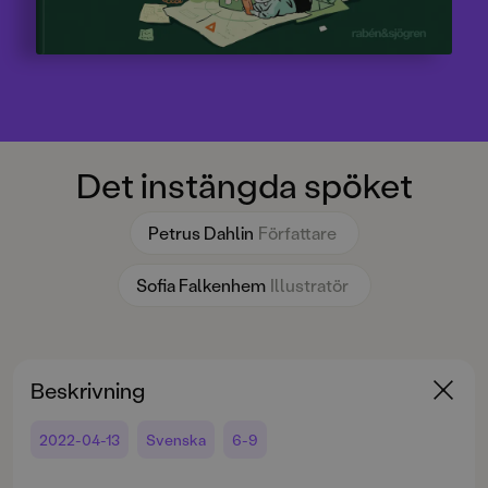
Det instängda spöket
Petrus Dahlin
Författare
Sofia Falkenhem
Illustratör
Beskrivning
2022-04-13
Svenska
6-9