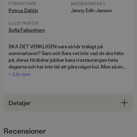
FÖRFATTARE
MEDIEKONTAKT
Petrus Dahlin
Jenny Edh-Jansen
ILLUSTRATÖR
Sofia Falkenhem
SKA DET VERKLIGEN vara så här tråkigt på
sommarlovet? Sam och Sara vet inte vad de ska hitta
på, deras föräldrar jobbar bara i restaurangen hela
dagarna och har inte tid att göra något kul. Men så en
dag berättar pappa att det finns ett hemligt rum i
+ Läs mer
familjens hus. Farmor och farfar, som tidigare ägde
restaurangen och huset, var lite knäppa, de trodde
nämligen på spöken och bedrev spökforskning nere i
källaren! Nu får Sam och Sara ta över all utrustning i
Detaljer
det hemliga rummet. Och hur är det egentligen,
kanske finns spöken på riktigt?
Bokinformation
ÅLDERSGRUPP
Recensioner
6-9