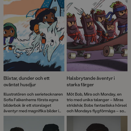
Blixtar, dunder och ett
Halsbrytande äventyr i
oväntat husdjur
starka färger
Illustratören och serietecknaren
Möt Bob, Mira och Monday, en
Sofia Falkenhems första egna
trio med unika talanger – Miras
bilderbok är ett storslaget
stridshår, Bobs fantastiska hörsel
äventyr med magnifika bilder i
och Mondays flygförmåga – som
en dramatisk färgskala som
kommer väl till pass i
suger in läsaren. Spänning och
Burritobanditerna
. Boken är
höststormar på en ö i havet,
första delen i Pozzis Pizza