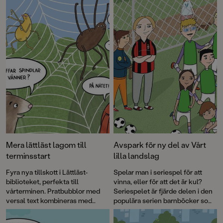
illustrationer av Gustaf Lord.
Mera lättläst lagom till
Avspark för ny del av Vårt
terminsstart
lilla landslag
Fyra nya tillskott i Lättläst-
Spelar man i seriespel för att
biblioteket, perfekta till
vinna, eller för att det är kul?
vårterminen. Pratbubblor med
Seriespelet är fjärde delen i den
versal text kombineras med
populära serien barnböcker som
läsvänliga gemener i brödtexten.
tagits fram i samarbete med
Det klockrena sättet att öva
Svenska Fotbollförbundet.