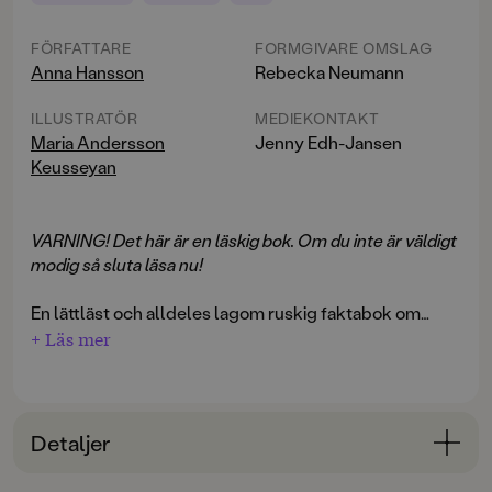
FÖRFATTARE
FORMGIVARE OMSLAG
Anna Hansson
Rebecka Neumann
ILLUSTRATÖR
MEDIEKONTAKT
Maria Andersson
Jenny Edh-Jansen
Keusseyan
VARNING! Det här är en läskig bok. Om du inte är väldigt
modig så sluta läsa nu!
En lättläst och alldeles lagom ruskig faktabok om
fasansfulla varelser och märkliga platser. Här får man
+ Läs mer
veta varför troll måste akta sig för åskväder, hur man
klarar sig undan vampyrer och vad det är för
förbannelse som vilar över pyramiderna i Egypten.
Detaljer
I serien Fasliga fakta presenteras företeelser som
sällan tas upp i vanliga faktaböcker. Kittlande och
Bokinformation