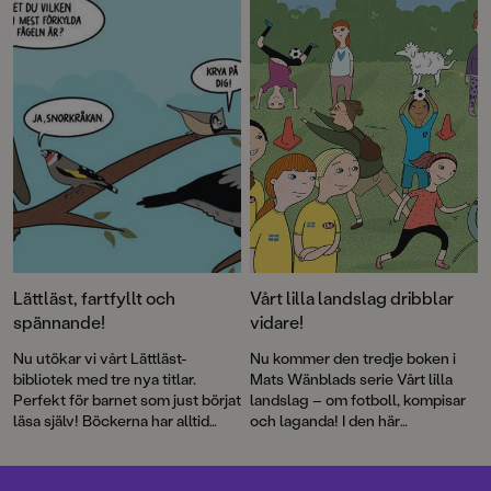
läsning!
Lättläst, fartfyllt och
Vårt lilla landslag dribblar
spännande!
vidare!
Nu utökar vi vårt Lättläst-
Nu kommer den tredje boken i
bibliotek med tre nya titlar.
Mats Wänblads serie Vårt lilla
Perfekt för barnet som just börjat
landslag – om fotboll, kompisar
läsa själv! Böckerna har alltid
och laganda! I den här
både läsvänliga gemener samt
berättelsen uppstår frågan om
pratbubblor med versal text.
det är så kul att storsatsa –
egentligen?