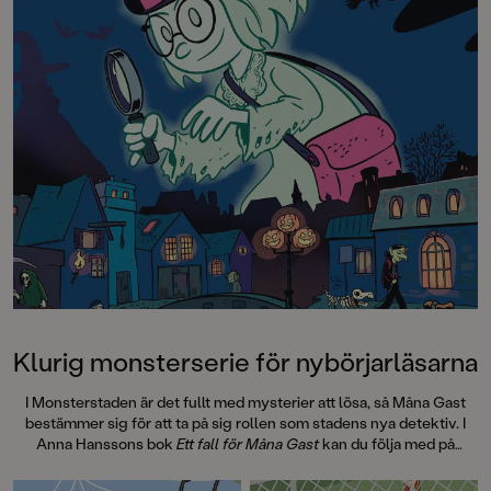
är det något mystisk
Almas ridlägerhäst. 
med sagohästmanen 
verkar höra hemma p
Varför vill ingen pr
hamnade där? Ju län
desto tydligare blir d
mörker döljer sig b
somriga idyllen på g
grottan är en nervki
berättelse om att vä
vänskap och svek. 
monstret som lurar i
inte duga.
Klurig monsterserie för nybörjarläsarna
I Monsterstaden är det fullt med mysterier att lösa, så Måna Gast
bestämmer sig för att ta på sig rollen som stadens nya detektiv. I
Anna Hanssons bok
Ett fall för Måna Gast
kan du följa med på
monsteräventyr och möta alla möjliga sorters väsen på vägen. Det
här är den första boken i serien Mysterier i Monsterstaden, med