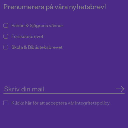
Thore, en av Sveriges främsta
Prenumerera på våra nyhetsbrev!
bildberättare.
Rabén & Sjögrens vänner
Förskolebrevet
Skola & Biblioteksbrevet
Klicka här för att acceptera vår
Integritetspolicy.