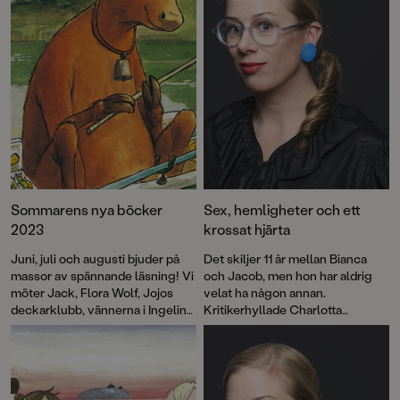
Sommarens nya böcker
Sex, hemligheter och ett
2023
krossat hjärta
Juni, juli och augusti bjuder på
Det skiljer 11 år mellan Bianca
massor av spännande läsning! Vi
och Jacob, men hon har aldrig
möter Jack, Flora Wolf, Jojos
velat ha någon annan.
deckarklubb, vännerna i Ingelin
Kritikerhyllade Charlotta
Angerborns Hjärtserie och
Lannebos Ensamseglarna är en
många, många fler. I en rad
berättelse om förbjuden kärlek
faktaböcker får vi läsa om allt
som tar över allt.
från rymden och medeltiden till
återvinning och ponnyer. De små