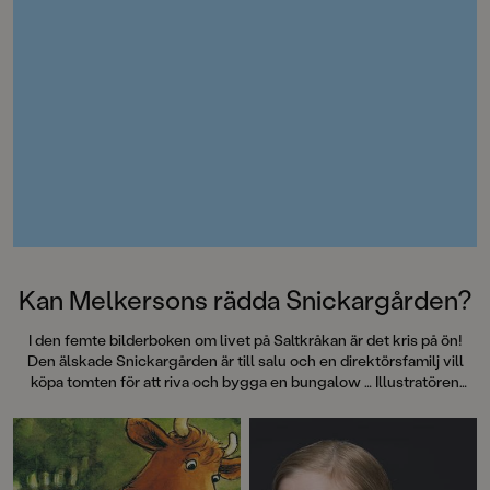
Kan Melkersons rädda Snickargården?
I den femte bilderboken om livet på Saltkråkan är det kris på ön!
Den älskade Snickargården är till salu och en direktörsfamilj vill
köpa tomten för att riva och bygga en bungalow … Illustratören
Maria Nilsson Thore har återigen skapat fenomenala bilder till
Astrid Lindgrens berättelse.