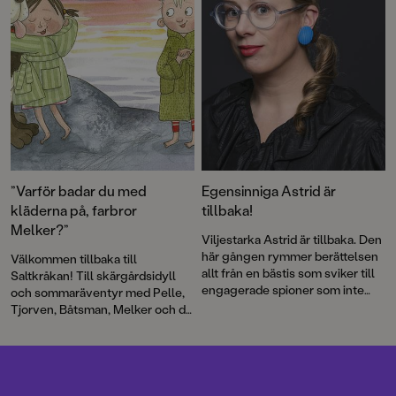
lär sig motsatser och att jämföra
saker tillsammans med Laban
och Labolina och så sjunger vi
med Mamma Mu och Kråkan!
”Varför badar du med
Egensinniga Astrid är
kläderna på, farbror
tillbaka!
Melker?”
Viljestarka Astrid är tillbaka. Den
här gången rymmer berättelsen
Välkommen tillbaka till
allt från en bästis som sviker till
Saltkråkan! Till skärgårdsidyll
engagerade spioner som inte
och sommaräventyr med Pelle,
skyr några medel!
Tjorven, Båtsman, Melker och de
andra. Från Astrid Lindgrens
älskade berättelser om livet på
den lilla ön kommer nu en tredje
bilderbok. För illustrationerna
står återigen Maria Nilsson