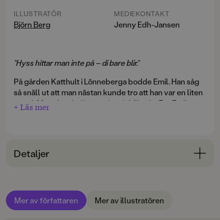
ILLUSTRATÖR
MEDIEKONTAKT
Björn Berg
Jenny Edh-Jansen
”Hyss hittar man inte på – di bare blir.”
På gården Katthult i Lönneberga bodde Emil. Han såg
så snäll ut att man nästan kunde tro att han var en liten
ängel. Men det skulle man inte inbilla sig. För Emil var
+ Läs mer
vild och envis, och han gjorde hyss nästan varje dag.
Som när Emil körde ner huvudet i soppskålen och
Astrid Lindgrens berättelser om småländska Emil är
fastnade! Och inte skulle de få loss Emil utan att slå
älskade av generationer av läsare. Här kommer de i nya
sönder den vackra soppskålen. Det blev att åka till
Detaljer
utgåvor med Björn Bergs klassiska illustrationer.
doktorn i Mariannelund …
Bokinformation
ÅLDERSGRUPP
Mer av författaren
Mer av illustratören
3-6