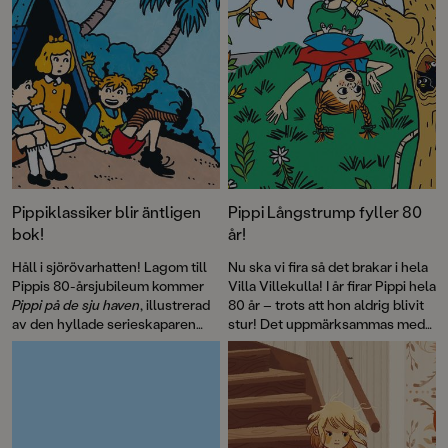
Pippiklassiker blir äntligen
Pippi Långstrump fyller 80
bok!
år!
Håll i sjörövarhatten! Lagom till
Nu ska vi fira så det brakar i hela
Pippis 80-årsjubileum kommer
Villa Villekulla! I år firar Pippi hela
Pippi på de sju haven
, illustrerad
80 år – trots att hon aldrig blivit
av den hyllade serieskaparen
stur! Det uppmärksammas med
Fabian Göranson. Astrid
flera böcker, däribland David
Lindgren skrev ursprungligen
Sundins
Känner du Astrid
detta roliga sjörövaräventyr som
Lindgren
och en
ett filmmanus 1970. Men det här
genomillustrerad version av
är första gången som
Pippi på de sju haven
.
berättelsen blir bok.