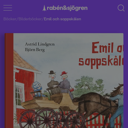
Böcker
/
Bilderböcker
/
Emil och soppskålen