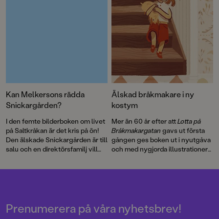
Kan Melkersons rädda
Älskad bråkmakare i ny
Snickargården?
kostym
I den femte bilderboken om livet
Mer än 60 år efter att
Lotta på
på Saltkråkan är det kris på ön!
Bråkmakargatan
gavs ut första
Den älskade Snickargården är till
gången ges boken ut i nyutgåva
salu och en direktörsfamilj vill
och med nygjorda illustrationer
köpa tomten för att riva och
av hyllade Cecilia Heikkilä.
bygga en bungalow …
Illustratören Maria Nilsson Thore
har återigen skapat fenomenala
bilder till Astrid Lindgrens
berättelse.
Prenumerera på våra nyhetsbrev!