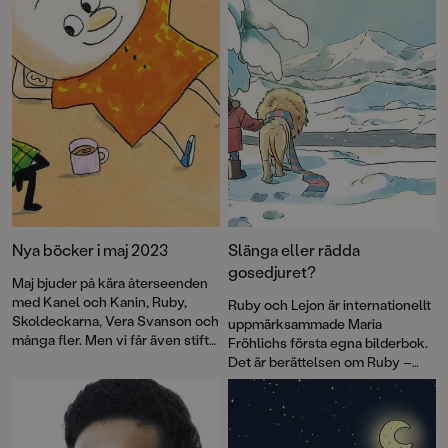
Nya böcker i maj 2023
Slänga eller rädda
gosedjuret?
Maj bjuder på kära återseenden
med Kanel och Kanin, Ruby,
Ruby och Lejon är internationellt
Skoldeckarna, Vera Svanson och
uppmärksammade Maria
många fler. Men vi får även stifta
Fröhlichs första egna bilderbok.
nya bekantskaper – bland dem
Det är berättelsen om Ruby –
Familjen Rysberg som inte är
och dramatiken som följer när
som vanliga familjer, de är
hennes bästa gosedjur hamnar i
nämligen vampyrer! Dessutom
soptunnan.
vidunderligt vackra bilderböcker,