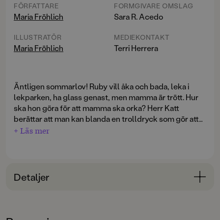
FÖRFATTARE
FORMGIVARE OMSLAG
Maria Fröhlich
Sara R. Acedo
ILLUSTRATÖR
MEDIEKONTAKT
Maria Fröhlich
Terri Herrera
Äntligen sommarlov! Ruby vill åka och bada, leka i
lekparken, ha glass genast, men mamma är trött. Hur
ska hon göra för att mamma ska orka? Herr Katt
berättar att man kan blanda en trolldryck som gör att
man blir pigg, men då behövs väldigt speciella
+ Läs mer
Ruby och trolldrycken är en fin och fantastiskt
ingredienser. Ruby och Herr Katt ger sig ut på
illustrerad berättelse om gränslandet mellan
trolldrycksjakt i skogen och får vara med om sitt livs
verklighet och magi, om stora känslor och färgglada
äventyr!
drömmar. Läsålder från ca 3-6 år.
Detaljer
Maria Fröhlich är författare, serietecknare och
Bokinformation
illustratör. Ruby och trolldrycken är den andra boken i
serien om Ruby.
ÅLDERSGRUPP