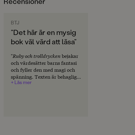
Recensioner
3-6
ORIGINALSPRÅK
Svenska
BTJ
”Det här är en mysig
SPRÅK
bok väl värd att läsa”
Svenska
PUBLICERINGSDATUM
"
Ruby och trolldrycken
bejakar
2023-05-12
och värdesätter barns fantasi
och fyller den med magi och
Produktion
spänning. Texten är behaglig
+ Läs mer
att läsa högt och
PAPPER
illustrationerna är varma och
Arctic Matt
mjuka och de fyller i de luckor
texten medvetet
MILJÖMÄRKNING
lämnar. Helhetsbetyg:
Ja
4." Maria Hagelbäck
CE-MÄRKNING
Nej