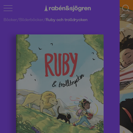
Böcker
/
Bilderböcker
/
Ruby och trolldrycken