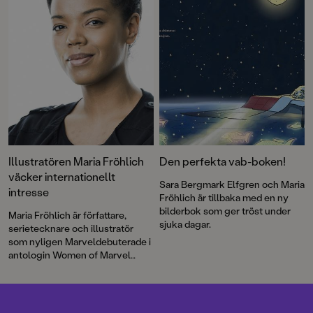
spännande debutböcker och så
får vi hjälp att knäcka läskoden
med LÄS! Välkommen till en
maxad bokmånad!
Illustratören Maria Fröhlich
Den perfekta vab-boken!
väcker internationellt
Sara Bergmark Elfgren och Maria
intresse
Fröhlich är tillbaka med en ny
bilderbok som ger tröst under
Maria Fröhlich är författare,
sjuka dagar.
serietecknare och illustratör
som nyligen Marveldebuterade i
antologin Women of Marvel
(2021) #1. Vi har sett henne
berätta om sitt ”drömjobb” i både
svt och tv4, och kan nu även
höra henne intervjuas av BBC.