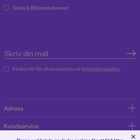
Skola & Biblioteksbrevet
Klicka här för att acceptera vår
Integritetspolicy.
Adress
Adress
Kundservice
08-769 88 00
×
Kontakta oss