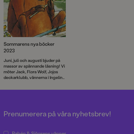
Sommarens nya böcker
2023
Juni, juli och augusti bjuder på
massor av spännande läsning! Vi
möter Jack, Flora Wolf, Jojos
deckarklubb, vännerna i Ingelin
Angerborns Hjärtserie och
många, många fler. I en rad
faktaböcker får vi läsa om allt
från rymden och medeltiden till
återvinning och ponnyer. De små
lär sig motsatser och att jämföra
Prenumerera på våra nyhetsbrev!
saker tillsammans med Laban
och Labolina och så sjunger vi
med Mamma Mu och Kråkan!
Rabén & Sjögrens vänner