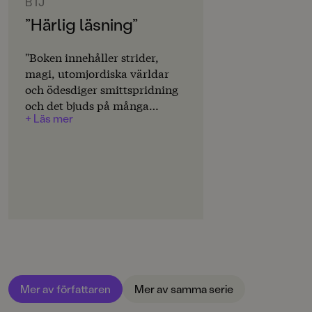
Svenska
BTJ
”Härlig läsning”
SPRÅK
Svenska
"Boken innehåller strider,
magi, utomjordiska världar
SERIE
och ödesdiger smittspridning
Hinsides
och det bjuds på många
+ Läs mer
PUBLICERINGSDATUM
pulshöjande slagsmål och
2023-06-16
häftiga strider. Helhetsbetyg:
4." Kerstin Hagstrand-Velicu
LÄSORDNING
4
Produktion
Produktdetaljer
ISBN
9789129741766
Mer av författaren
Mer av samma serie
FORMAT