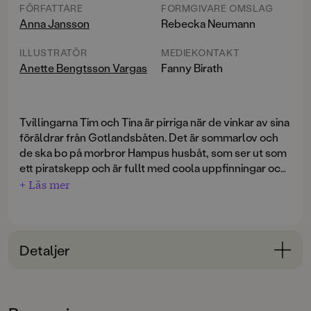
FÖRFATTARE
FORMGIVARE OMSLAG
Anna Jansson
Rebecka Neumann
ILLUSTRATÖR
MEDIEKONTAKT
Anette Bengtsson Vargas
Fanny Birath
Tvillingarna Tim och Tina är pirriga när de vinkar av sina
föräldrar från Gotlandsbåten. Det är sommarlov och
de ska bo på morbror Hampus husbåt, som ser ut som
ett piratskepp och är fullt med coola uppfinningar och
laboratorieprylar. Hampus är uppfinnare och kan
+ Läs mer
mycket – men vet han hur man tar hand om barn?
Knappt hinner de komma iland förrän öns
landshövding försvinner, och när polisen verkar sakna
ledtrådar tar Tim och Tina saken i egna händer. De är
Detaljer
nämligen experter på spaning! Snart får de hjälp från
oväntat håll och spåren leder till fängelsegrottan …
Bokinformation
ÅLDERSGRUPP