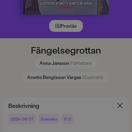
Provläs
Fängelsegrottan
Anna Jansson
Författare
Anette Bengtsson Vargas
Illustratör
Beskrivning
2024-06-07
Svenska
6-9