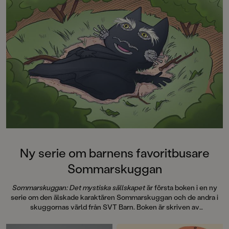
Schützer har tidigare skrivit
bästsäljande feelgood och
pusseldeckare för vuxna. Boken är
genomillustrerad i färg av Maria
Löfgren.
Ny serie om barnens favoritbusare
Sommarskuggan
Sommarskuggan: Det mystiska sällskapet
är första boken i en ny
serie om den älskade karaktären Sommarskuggan och de andra i
skuggornas värld från SVT Barn. Boken är skriven av
manusförfattaren Magnus Johansson och illustrerad av Anette
Bengtsson Vargas och tillsammans tar de med läsarna på en