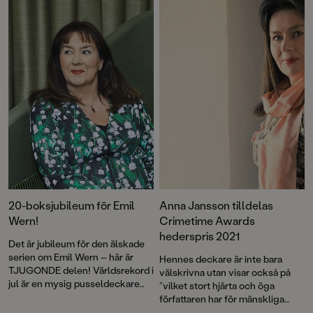
och Labolina, och vi njuter av två
knappast deckarförfattaren Anna
oemotståndligt lekfulla
Jansson någon närmare
pekböcker av bildboksskaparen
presentation. Nu är hon tillbaka
Klara Persson. I Emma Bouvins
med en ny serie för
Ett moln i tajts
möter vi Ture som
lågstadiebarnen,
gör sig redo för första
Tvillingspanarna.
skoldagen, och så träffar vi
Lukas som motvilligt ska
tillbringa sommaren hos sin
morfar i Oscar Danielssons
roman
Surast i Ångermanland
.
20-boksjubileum för Emil
Anna Jansson tilldelas
Wern!
Crimetime Awards
hederspris 2021
Det är jubileum för den älskade
serien om Emil Wern – här är
Hennes deckare är inte bara
TJUGONDE delen! Världsrekord i
välskrivna utan visar också på
jul är en mysig pusseldeckare
”vilket stort hjärta och öga
från storsäljande författaren
författaren har för mänskliga
Anna Jansson. Roligt och lagom
relationer” enligt juryns