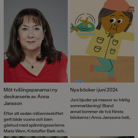
spännande resa fylld av mystik, oväntade upptäckter och en kamp
för lek och fantasi!
Möt tvillingspanarna i ny
Nya böcker i juni 2024
deckarserie av Anna
Juni bjuder på massor av härlig
Jansson
sommarläsning! Bland
annat kommer de två första
Efter att sedan millennieskiftet
böckerna i Anna Janssons helt
gett både vuxna och barn
nya deckarserie
gåshud med spänningsserierna
Tvillingspanarna. Vi lär oss
Maria Wern, Kristoffer Bark och
former och att räkna med Laban
inte minst Emil Wern, behöver