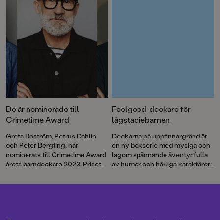
Dahlin och Mattias Andersson.
De är nominerade till
Feelgood-deckare för
Crimetime Award
lågstadiebarnen
Greta Boström, Petrus Dahlin
Deckarna på uppfinnargränd är
och Peter Bergting, har
en ny bokserie med mysiga och
nominerats till Crimetime Award
lagom spännande äventyr fulla
årets barndeckare 2023. Priset
av humor och härliga karaktärer.
delas ut till en
Följ med Alva och Abbe när de
barnboksförfattare som skriver
utreder mysterier med
deckare eller spänning för barn
försvunna ormar och stulna
6–12 år. Nu kan du vara med och
racerbilar.
rösta!