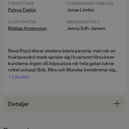
FÖRFATTARE
FORMGIVARE OMSLAG
Petrus Dahlin
Jonas Lindén
ILLUSTRATÖR
MEDIEKONTAKT
Mattias Andersson
Jenny Edh-Jansen
Rossi Pozzi driver stadens bästa pizzeria, men när en
fruktansvärd stank sprider sig i kvarteret försvinner
kunderna. Ingen vill köpa pizza när hela gatan luktar
ruttet avlopp! Bob, Mira och Monday bestämmer sig
för att ta reda på vad som händer. Jakten leder dem
+ Läs mer
Med Miras stridshår, Bobs superhörsel, och Mondays
ner i mörka tunnlar under staden – och rakt in i ett kaos
flygförmåga blir jakten både farligare och roligare än
av fajtingkaniner, galna experiment och ett växande
de någonsin kunnat ana. Men ska tre barn, några
fettmonster som hotar att svämma över hela stan.
spadar och massor av olivolja verkligen räcka för att
Detaljer
stoppa monstret?
Ett halsbrytande, fartfyllt actionäventyr!
Bokinformation
ÅLDERSGRUPP