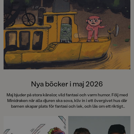
Nya böcker i maj 2026
Maj bjuder på stora känslor, vild fantasi och varm humor. Följ med
Minidraken när alla djuren ska sova, kliv in i ett övergivet hus där
barnen skapar plats för fantasi och lek, och läs om ett riktigt
kissnödigt förskolegäng med fullt kaos i toakön. Möt tjejerna från
den älskade SVT-serien Tjejer och häng med i deras vardag där
kompisarna betyder allt. Och läs en somrig berättelse om vänskap
som förändras – och om att slut faktiskt kan vara början på nåt nytt.