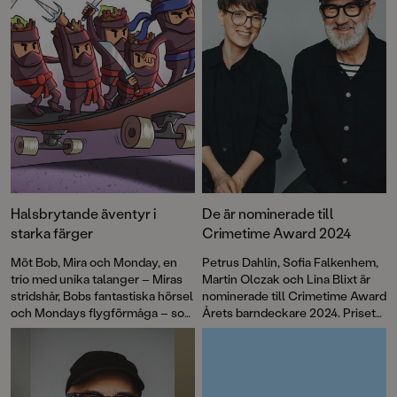
Välkommen till en ny fullmatad bokmånad!
Halsbrytande äventyr i
De är nominerade till
starka färger
Crimetime Award 2024
Möt Bob, Mira och Monday, en
Petrus Dahlin, Sofia Falkenhem,
trio med unika talanger – Miras
Martin Olczak och Lina Blixt är
stridshår, Bobs fantastiska hörsel
nominerade till Crimetime Award
och Mondays flygförmåga – som
Årets barndeckare 2024. Priset
kommer väl till pass i
delas ut till en
Burritobanditerna
. Boken är
barnboksförfattare som skriver
första delen i Pozzis Pizza
deckare eller spänning för barn
Express, en helt ny serie för
6–12 år. Nu kan du vara med och
lågstadieläsarna av Petrus
rösta!