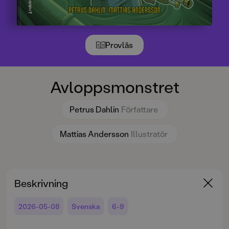
Provläs
Avloppsmonstret
Petrus Dahlin
Författare
Mattias Andersson
Illustratör
Beskrivning
2026-05-08
Svenska
6-9