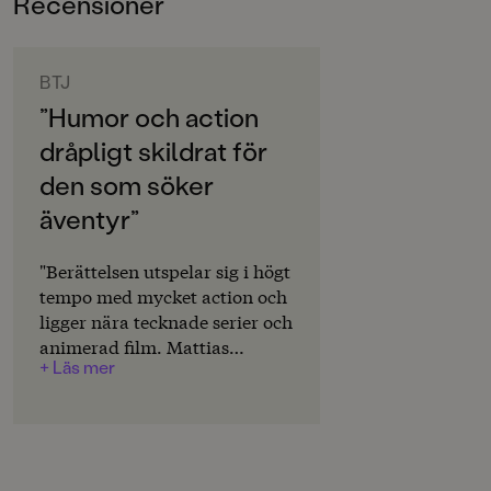
Recensioner
6-9
ORIGINALSPRÅK
Svenska
BTJ
”Humor och action
SPRÅK
dråpligt skildrat för
Svenska
den som söker
SERIE
äventyr”
Pozzis Pizza Express
PUBLICERINGSDATUM
"Berättelsen utspelar sig i högt
2026-05-08
tempo med mycket action och
ligger nära tecknade serier och
LÄSORDNING
animerad film. Mattias
2
+ Läs mer
Anderssons bilder i fyrfärg
förstärker intrycket av
INLÄSARE
serie/animation. Humor och
Kim Sulocki
action dråpligt skildrat för
den som söker äventyr."
Produktion