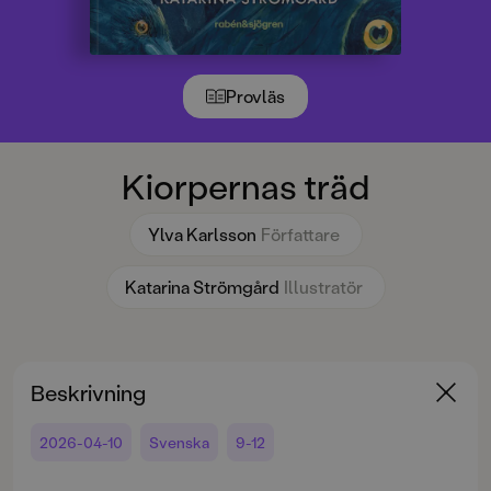
Provläs
Kiorpernas träd
Ylva Karlsson
Författare
Katarina Strömgård
Illustratör
Beskrivning
2026-04-10
Svenska
9-12