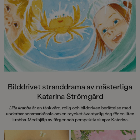
Ylva Karlsson och Katarina
Strömgård, som rör sig mellan
skratt och allvar och mellan realism
och fantasy."Äventyret i den
egendomliga skogen Mörkmarken
fortsätter ... både humor och
djupaste allvar." Helhetsbetyg: 5 –
Linda Boodh, BTJ
Bilddrivet stranddrama av mästerliga
Katarina Strömgård
Lilla krabba
är en tänkvärd, rolig och bilddriven berättelse med
underbar sommarkänsla om en mycket äventyrlig dag för en liten
krabba. Med hjälp av färger och perspektiv skapar Katarina
Strömgård storslagna scener som doftar av tång, salta hav och
sommar.