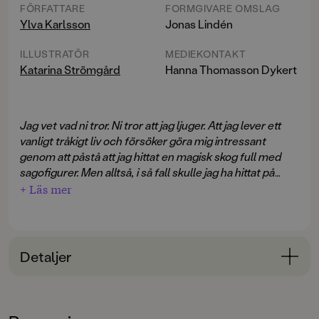
FÖRFATTARE
FORMGIVARE OMSLAG
Ylva Karlsson
Jonas Lindén
ILLUSTRATÖR
MEDIEKONTAKT
Katarina Strömgård
Hanna Thomasson Dykert
Jag vet vad ni tror. Ni tror att jag ljuger. Att jag lever ett
vanligt tråkigt liv och försöker göra mig intressant
genom att påstå att jag hittat en magisk skog full med
sagofigurer. Men alltså, i så fall skulle jag ha hittat på
gulliga varelser. Inte äckliga. Och jag skulle ha gjort mitt
+ Läs mer
Allt förändras för elvaåriga Enel den dagen hon kliver
liv normalt och enkelt …
in i Mörkmarken. Nu har hon en slemmig (och lite
gullig) paddvätte att ta hand om och en babblande
skraja som dyker upp överallt. Och det är bara några av
Detaljer
de märkliga varelser som finns i den vildvuxna skogen
Kiorpernas träd
är andra delen i serien om
... Som visselhararna, fnulbaggen och kiorperna, de
Bokinformation
Mörkmarken, en berättelse i text och bild av den
dansande fåglarna som behöver Enels hjälp. Familjen
prisbelönta duon Ylva Karlsson och Katarina
som äger skogen vill nämligen hugga ner den för att
ÅLDERSGRUPP