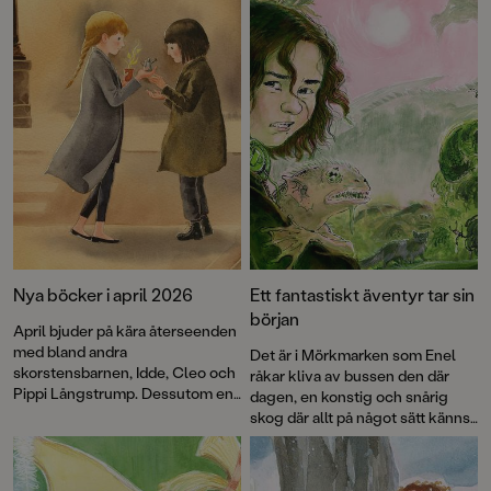
Nya böcker i april 2026
Ett fantastiskt äventyr tar sin
början
April bjuder på kära återseenden
med bland andra
Det är i Mörkmarken som Enel
skorstensbarnen, Idde, Cleo och
råkar kliva av bussen den där
Pippi Långstrump. Dessutom en
dagen, en konstig och snårig
pekbok som skapar matglädje
skog där allt på något sätt känns
hos de yngsta och en rad fina
lite fel. Där finns taggiga buskar
faktaböcker om allt från
som verkar röra sig, underliga
världsrekord till små barns
fåglar och en sexbent katt. Och