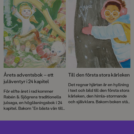
känslor. Och så en ljuvlig bok om
så paddvätten – den slemmiga,
mångas favoritårstid: sommaren!
morrande varelsen som Enel
måste rädda.
Paddvättens skog
är
första delen i Mörkmarken, en
antagligen helt sann berättelse
av den prisbelönta duon Ylva
Karlsson och Katarina
Strömgård.
Årets adventsbok – ett
Till den första stora kärleken
juläventyr i 24 kapitel
Det regnar hjärtan är en hyllning
i text och bild till den första stora
För elfte året i rad kommer
kärleken, den himla-stormande
Rabén & Sjögrens traditionella
och självklara. Bakom boken står
julsaga, en högläsningsbok i 24
debutanten Gloria Kisekka-
kapitel. Bakom ”En bästa vän till
Ndawula och Augustprisade
jul” står författaren Ylva Karlsson
Katarina Strömgård.
och illustratören Katarina
Strömgård – två
Augustprisvinnare i ett magiskt