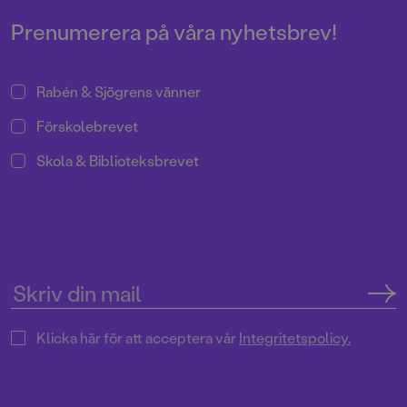
fint samarbete. Resultatet är en
saga om sönderälskade
Prenumerera på våra nyhetsbrev!
julgransprydnader.
Rabén & Sjögrens vänner
Förskolebrevet
Skola & Biblioteksbrevet
Klicka här för att acceptera vår
Integritetspolicy.