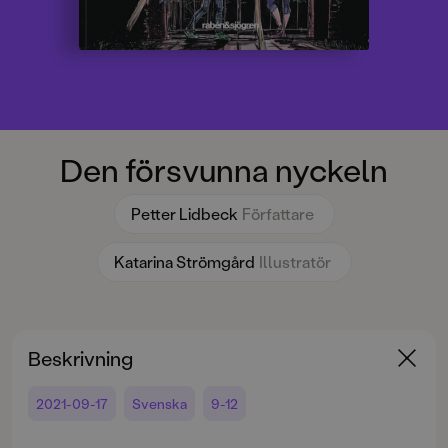
Den försvunna nyckeln
Petter Lidbeck
Författare
Katarina Strömgård
Illustratör
Beskrivning
2021-09-17
Svenska
9-12