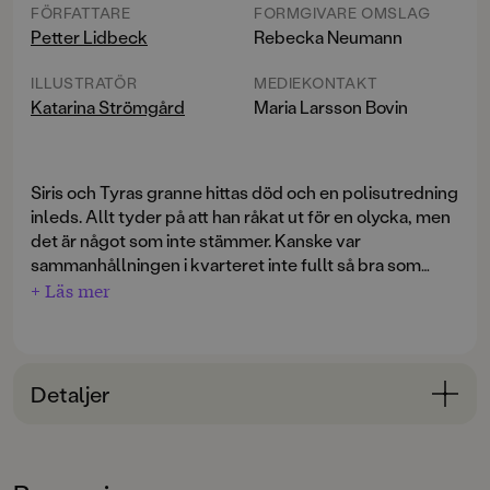
FÖRFATTARE
FORMGIVARE OMSLAG
Petter Lidbeck
Rebecka Neumann
ILLUSTRATÖR
MEDIEKONTAKT
Katarina Strömgård
Maria Larsson Bovin
Siris och Tyras granne hittas död och en polisutredning
inleds. Allt tyder på att han råkat ut för en olycka, men
det är något som inte stämmer. Kanske var
sammanhållningen i kvarteret inte fullt så bra som
tjejerna har trott? Och varför är den döde grannens
+ Läs mer
nycklar plötsligt spårlöst försvunna? Pella, Siri och
Tyra börjar nysta i fallet.
Spännande, läskigt, oförutsägbart och med en stor
Detaljer
portion humor. De tre deckartjejerna liknar inga andra i
svensk barnlitteratur. Korta kapitel med cliffhangers
Bokinformation
gör att man bara måste läsa vidare!
ÅLDERSGRUPP