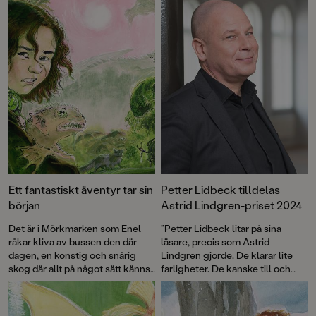
Ett fantastiskt äventyr tar sin
Petter Lidbeck tilldelas
början
Astrid Lindgren-priset 2024
Det är i Mörkmarken som Enel
”Petter Lidbeck litar på sina
råkar kliva av bussen den där
läsare, precis som Astrid
dagen, en konstig och snårig
Lindgren gjorde. De klarar lite
skog där allt på något sätt känns
farligheter. De kanske till och
lite fel. Där finns taggiga buskar
med växer av dem”, skriver juryn i
som verkar röra sig, underliga
sin motivering.
fåglar och en sexbent katt. Och