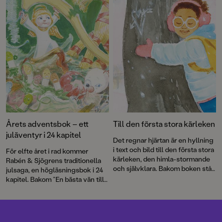
så paddvätten – den slemmiga,
morrande varelsen som Enel
måste rädda.
Paddvättens skog
är
första delen i Mörkmarken, en
antagligen helt sann berättelse
av den prisbelönta duon Ylva
Karlsson och Katarina
Strömgård.
Årets adventsbok – ett
Till den första stora kärleken
juläventyr i 24 kapitel
Det regnar hjärtan är en hyllning
i text och bild till den första stora
För elfte året i rad kommer
kärleken, den himla-stormande
Rabén & Sjögrens traditionella
och självklara. Bakom boken står
julsaga, en högläsningsbok i 24
debutanten Gloria Kisekka-
kapitel. Bakom ”En bästa vän till
Ndawula och Augustprisade
jul” står författaren Ylva Karlsson
Katarina Strömgård.
och illustratören Katarina
Strömgård – två
Augustprisvinnare i ett magiskt