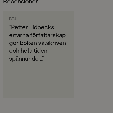
Recensioner
9-12
ORIGINALSPRÅK
Svenska
BTJ
”Petter Lidbecks
SPRÅK
erfarna författarskap
Svenska
gör boken välskriven
SERIE
och hela tiden
Tre tjejer
spännande …”
PUBLICERINGSDATUM
2021-09-17
LÄSORDNING
11
Produktion
PAPPER
Holmen Book Cream,