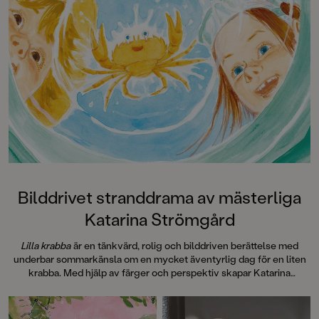
stämningen så att hå
armarna.”
Metro”Det här är rik
Barn&ungdomsboks
Bilddrivet stranddrama av mästerliga
Katarina Strömgård
Lilla krabba
är en tänkvärd, rolig och bilddriven berättelse med
underbar sommarkänsla om en mycket äventyrlig dag för en liten
krabba. Med hjälp av färger och perspektiv skapar Katarina
Strömgård storslagna scener som doftar av tång, salta hav och
sommar.