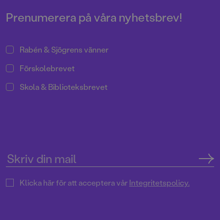
fint samarbete. Resultatet är en
saga om sönderälskade
Prenumerera på våra nyhetsbrev!
julgransprydnader.
Rabén & Sjögrens vänner
Förskolebrevet
Skola & Biblioteksbrevet
Klicka här för att acceptera vår
Integritetspolicy.