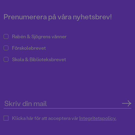
Augustprisvinnare i ett magiskt
fint samarbete. Resultatet är en
saga om sönderälskade
Prenumerera på våra nyhetsbrev!
julgransprydnader.
Rabén & Sjögrens vänner
Förskolebrevet
Skola & Biblioteksbrevet
Klicka här för att acceptera vår
Integritetspolicy.