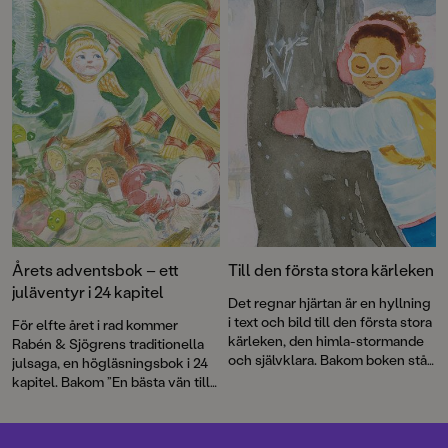
fåglar och en sexbent katt. Och
katter och gosedjursflamingos.
så paddvätten – den slemmiga,
Ett nytt busigt äventyr med
morrande varelsen som Enel
Sommarskuggan, grymma
måste rädda.
Paddvättens skog
är
debutromaner, pricksäkra dikter
första delen i Mörkmarken, en
av Lena Sjöberg, kusliga och
antagligen helt sann berättelse
gripande berättelser av Mats
av den prisbelönta duon Ylva
Strandberg och Oskar Kroon.
Karlsson och Katarina
Och mycket, mycket mer.
Strömgård.
Välkommen till en maxad
bokmånad!
Årets adventsbok – ett
Till den första stora kärleken
juläventyr i 24 kapitel
Det regnar hjärtan är en hyllning
i text och bild till den första stora
För elfte året i rad kommer
kärleken, den himla-stormande
Rabén & Sjögrens traditionella
och självklara. Bakom boken står
julsaga, en högläsningsbok i 24
debutanten Gloria Kisekka-
kapitel. Bakom ”En bästa vän till
Ndawula och Augustprisade
jul” står författaren Ylva Karlsson
Katarina Strömgård.
och illustratören Katarina
Strömgård – två