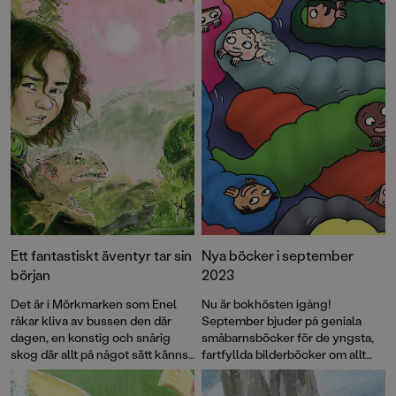
Ett fantastiskt äventyr tar sin
Nya böcker i september
början
2023
Det är i Mörkmarken som Enel
Nu är bokhösten igång!
råkar kliva av bussen den där
September bjuder på geniala
dagen, en konstig och snårig
småbarnsböcker för de yngsta,
skog där allt på något sätt känns
fartfyllda bilderböcker om allt
lite fel. Där finns taggiga buskar
från lavakatastrofer och
som verkar röra sig, underliga
pyjamaspartyn till försvunna