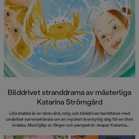
Bilddrivet stranddrama av mästerliga
Katarina Strömgård
Lilla krabba
är en tänkvärd, rolig och bilddriven berättelse med
underbar sommarkänsla om en mycket äventyrlig dag för en liten
krabba. Med hjälp av färger och perspektiv skapar Katarina
Strömgård storslagna scener som doftar av tång, salta hav och
sommar.