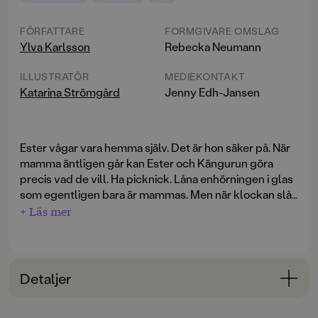
FÖRFATTARE
FORMGIVARE OMSLAG
Ylva Karlsson
Rebecka Neumann
ILLUSTRATÖR
MEDIEKONTAKT
Katarina Strömgård
Jenny Edh-Jansen
Ester vågar vara hemma själv. Det är hon säker på. När
mamma äntligen går kan Ester och Kängurun göra
precis vad de vill. Ha picknick. Låna enhörningen i glas
som egentligen bara är mammas. Men när klockan slår
11:11, fyra likadana siffror, blir golvet till lava! Möblerna
+ Läs mer
flyter omkring som båtar och man kan man stå på
En rolig och actionfylld berättelse om att vilja klara sig
trösklarna. Ester måste rädda katterna, enhörningen
själv, om virvlande fantasi och om det sköra
och Kängurun från katastrofen, men hur?
gränslandet mellan att vara liten och stor.
Detaljer
Den fristående, tredje delen om modiga Ester av
Bokinformation
Augustprisbelönade Ylva Karlsson och Katarina