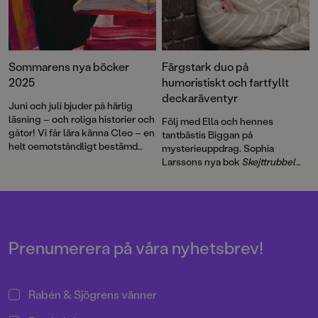
Sommarens nya böcker
Färgstark duo på
2025
humoristiskt och fartfyllt
deckaräventyr
Juni och juli bjuder på härlig
läsning – och roliga historier och
Följ med Ella och hennes
gåtor! Vi får lära känna Cleo – en
tantbästis Biggan på
helt oemotståndligt bestämd
mysterieuppdrag. Sophia
femåring – och besöker en
Larssons nya bok
Skejttrubbel
utomjordisk kungafamilj. Och så
och kärleksbubbel
är en
möter vi Molly Bloom, en modig
feelgooddeckare för
liten mus som lämnar sitt trygga
mellanstadieåldern med tempo,
antikvariat i Stockholm för en
spänning, humor och pirrig
äventyrlig resa. Dessutom en rad
kärlek.
spännande, humoristiska och
Prenumerera på våra nyhetsbrev!
tankeväckande berättelser för
olika åldrar. Glad boksommar!
Rabén & Sjögrens vänner