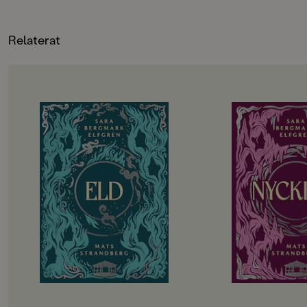
tidigare bott i huset. Dolda
fått ännu ett myster
lönnfack, ritningar och en gömd
En humoristisk fee
Relaterat
nyckel leder till en stor hemlighet.
för slukaråldern. Fr
Hur hänger allt ihop egentligen?
fortsättning på Skej
Kaosigt roligt om vänskap,
kärleksbubbel.
pinsamma föräldrar och
hemligheter!
OM BOKEN
OM BOKEN
De utvalda ska börja andra året på
Det har gått drygt 
gymnasiet. Hela sommarlovet har
tragedin i Engelsfo
de hållit andan i väntan på
gympasal. De utvalda
demonernas nästa drag. Men hotet
att återhämta sig in
kommer från ett håll de aldrig
vänds upp och ner i
kunnat förutse. Det blir alltmer
besvaras. Hemlighete
uppenbart att något är väldigt,
Lojaliteter prövas. T
väldigt fel i Engelsfors. Det
att rinna ut och till 
förflutna vävs ihop med nuet. De
utvalda bara vara sä
levande möter de döda. De utvalda
Allt kommer att förä
knyts allt tätare till varandra och
påminns återigen om att magi inte
kan lindra olycklig kärlek eller laga
krossade hjärtan.