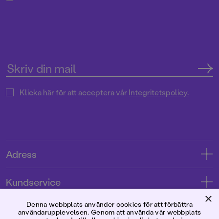
Klicka här för att acceptera vår
Integritetspolicy.
Adress
Adress
Kundservice
08-769 88 00
×
Kontakta oss
Denna webbplats använder cookies för att förbättra
Förlaget
Tryckerigatan 4
användarupplevelsen. Genom att använda vår webbplats