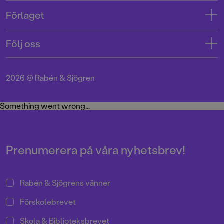
Kontakta oss
Förlaget
Tryckerigatan 4
Kundservice
Om oss
103 12 Stockholm
Följ oss
Användarvillkor intressenter
Jobba hos oss
Org.nr: 556045-7748
Användarvillkor nyhetsbrev
Facebook
Manus
2026
©
Rabén & Sjögren
Integritetspolicy
Instagram
Medarbetare
Cookie Policy
Twitter
Something went wrong...
Miljö och hållbarhet
Pressrum
Prenumerera på våra nyhetsbrev!
Rabén & Sjögrens vänner
Förskolebrevet
Skola & Biblioteksbrevet