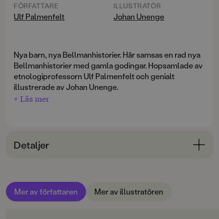
FÖRFATTARE
ILLUSTRATÖR
Ulf Palmenfelt
Johan Unenge
Nya barn, nya Bellmanhistorier. Här samsas en rad nya
Bellmanhistorier med gamla godingar. Hopsamlade av
etnologiprofessorn Ulf Palmenfelt och genialt
illustrerade av Johan Unenge.
+ Läs mer
Detaljer
Bokinformation
ÅLDERSGRUPP
Mer av författaren
Mer av illustratören
9-12
ORIGINALSPRÅK