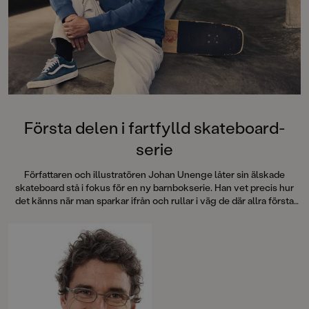
Första delen i fartfylld skateboard-
serie
Författaren och illustratören Johan Unenge låter sin älskade
skateboard stå i fokus för en ny barnbokserie. Han vet precis hur
det känns när man sparkar ifrån och rullar i väg de där allra första
gångerna – och hur det är att ibland inte våga. Premiär för
Skateboardklubben Blåmärket!