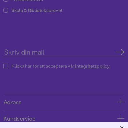
Skola & Biblioteksbrevet
Klicka här för att acceptera vår
Integritetspolicy.
Adress
Adress
Kundservice
08-769 88 00