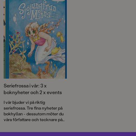
bild, signerade Hedvig Häggman
Sund, vars artwork följs av en
nära en kvarts miljon på
Instagram.
Seriefrossa i vår: 3 x
boknyheter och 2 x events
I vår bjuder vi på riktig
seriefrossa. Tre fina nyheter på
bokhyllan - dessutom möter du
våra författare och tecknare på
de stora serieevenemangen i
maj.