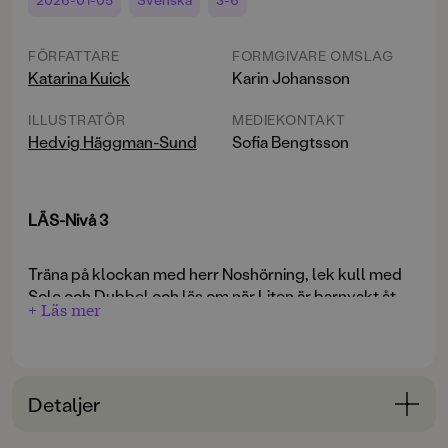
FÖRFATTARE
FORMGIVARE OMSLAG
Katarina Kuick
Karin Johansson
ILLUSTRATÖR
MEDIEKONTAKT
Hedvig Häggman-Sund
Sofia Bengtsson
LÄS-Nivå 3
Träna på klockan med herr Noshörning, lek kull med
Solo och Dubbel och läs om när Liten är barnvakt åt
+ Läs mer
sina småsyskon.
I den här genomillustrerade läseboken ryms nio texter
för den som knäckt läskoden och är redo för lite större
läsutmaningar.
Detaljer
Bokinformation