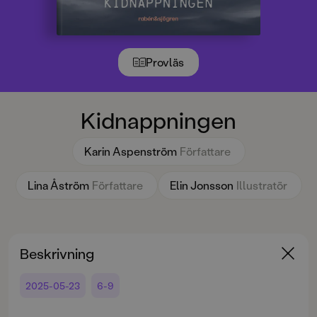
Provläs
Kidnappningen
Karin Aspenström
Författare
Lina Åström
Författare
Elin Jonsson
Illustratör
Beskrivning
2025-05-23
6-9