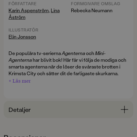
FÖRFATTARE
FORMGIVARE OMSLAG
Karin Aspenström
,
Lina
Rebecka Neumann
Åström
ILLUSTRATÖR
Elin Jonsson
De populära tv-serierna
Agenterna
och
Mini-
Agenterna
har blivit bok! Här får vi följa de modiga och
smarta agenterna när de löser de svåraste brotten i
Krimsta City och sätter dit de farligaste skurkarna.
+ Läs mer
I tredje delen,
Kidnappningen
, får agenterna larm om
en kidnappning. Och det är inte vilket offer som helst,
utan Krimstas premiärminister Amina Omar! Nu har
Detaljer
Billie, Sima och Arvin inte en sekund att förlora. De
måste hitta premiärministern vid liv och ta reda på vem
Bokinformation
som kidnappat henne.
ÅLDERSGRUPP