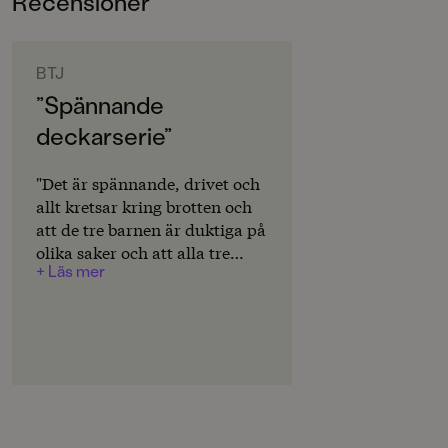
Recensioner
6-9
ORIGINALSPRÅK
Svenska
BTJ
”Spännande
SERIE
deckarserie”
Agenterna
PUBLICERINGSDATUM
"Det är spännande, drivet och
2025-05-23
allt kretsar kring brotten och
att de tre barnen är duktiga på
LÄSORDNING
olika saker och att alla tre
3
+ Läs mer
behövs för att lösa fallen. Man
behöver inte ha sett tv-serien
Produktion
eller läst tidigare böcker för
att förstå, men kanske kan
Produktdetaljer
böckerna locka läsovilliga som
ISBN
gillar tv-serien." Annika
9789129752779
Lundeberg