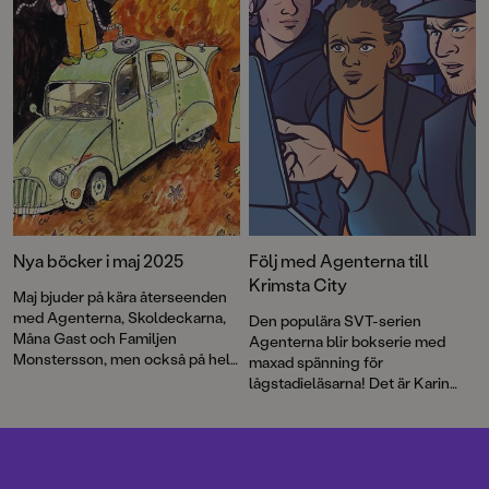
Nya böcker i maj 2025
Följ med Agenterna till
Krimsta City
Maj bjuder på kära återseenden
med Agenterna, Skoldeckarna,
Den populära SVT-serien
Måna Gast och Familjen
Agenterna blir bokserie med
Monstersson, men också på helt
maxad spänning för
nya bekantskaper som
lågstadieläsarna! Det är Karin
Andromeda och de andra
Aspenström och Lina Åström,
medlemmarna i UFO-klubben. I
skaparna av tv-succén, som
maj kommer också en
skriver och de nya berättelserna
normbrytande och livsviktig
illustreras av serietecknaren och
handbok för mellanstadiekillar
illustratören Elin Jonsson.