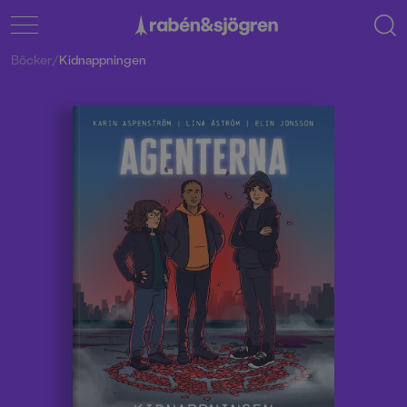
Böcker
/
Kidnappningen