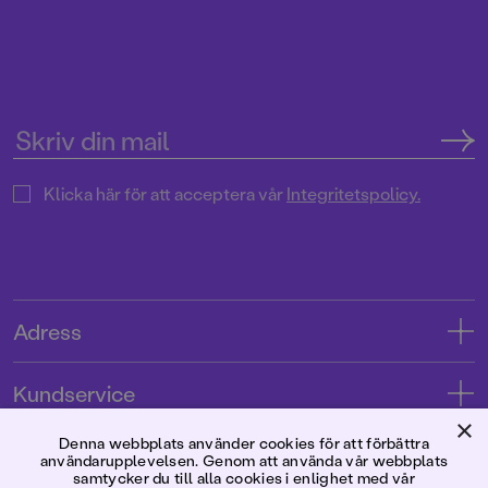
Klicka här för att acceptera vår
Integritetspolicy.
Adress
Adress
Kundservice
08-769 88 00
×
Kontakta oss
Denna webbplats använder cookies för att förbättra
Förlaget
användarupplevelsen. Genom att använda vår webbplats
Tryckerigatan 4
Kundservice
samtycker du till alla cookies i enlighet med vår