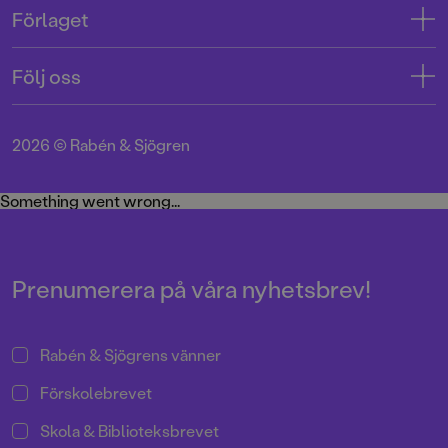
Kontakta oss
Förlaget
Tryckerigatan 4
Kundservice
Om oss
103 12 Stockholm
Följ oss
Användarvillkor intressenter
Jobba hos oss
Org.nr: 556045-7748
Användarvillkor nyhetsbrev
Facebook
Manus
2026
©
Rabén & Sjögren
Integritetspolicy
Instagram
Medarbetare
Cookie Policy
Twitter
Something went wrong...
Miljö och hållbarhet
Pressrum
Prenumerera på våra nyhetsbrev!
Rabén & Sjögrens vänner
Förskolebrevet
Skola & Biblioteksbrevet