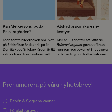
Kan Melkersons rädda
Älskad bråkmakare i ny
Snickargården?
kostym
I den femte bilderboken om livet
Mer än 60 år efter att
Lotta på
på Saltkråkan är det kris på ön!
Bråkmakargatan
gavs ut första
Den älskade Snickargården är till
gången ges boken ut i nyutgåva
salu och en direktörsfamilj vill
och med nygjorda illustrationer
köpa tomten för att riva och
av hyllade Cecilia Heikkilä.
bygga en bungalow …
Illustratören Maria Nilsson Thore
har återigen skapat fenomenala
bilder till Astrid Lindgrens
berättelse.
Prenumerera på våra nyhetsbrev!
Rabén & Sjögrens vänner
Förskolebrevet