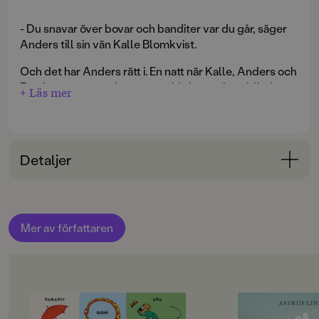
- Du snavar över bovar och banditer var du går, säger
Anders till sin vän Kalle Blomkvist.
Och det har Anders rätt i. En natt när Kalle, Anders och
Eva-Lotta är ute och smyger vid slottsruinen blir de
+ Läs mer
vittne till hur lille Rasmus rövas bort av kidnappare.
Kalle tar upp kampen utan att tveka.
Han är åter mästerdetektiven Blomkvist, som går
Detaljer
obesegrad ur alla strider med brottsliga element.
Bokinformation
ÅLDERSGRUPP
Mer av författaren
6-9
ORIGINALSPRÅK
Svenska
OM BOKEN
OM BOKEN
SPRÅK