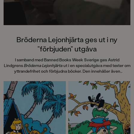
Bröderna Lejonhjärta ges ut i ny
”förbjuden” utgåva
I samband med Banned Books Week Sverige ges Astrid
Lindgrens
Bröderna Lejonhjärta
ut i en specialutgåva med texter om
yttrandefrihet och förbjudna böcker. Den innehåller även
information om hur
Bröderna Lejonhjärta
spreds i 30 handtillverkade
exemplar, sk Samizdat, via hemliga nätverk i Tjeckoslovakien under
Kalla kriget på 80-talet. Pocketutgåvan avslutas med efterord av
Laurie Halse Anderson, 2023 års mottagare av Astrid Lindgren
Memorial Award, som vi även publicerar här.