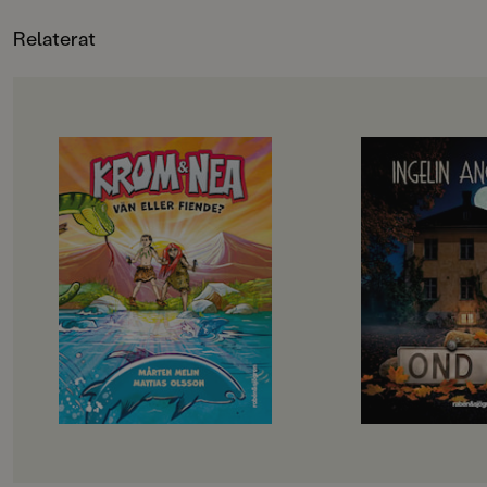
Relaterat
OM BOKEN
OM BOKEN
Krom och Nea är bästa vänner –
Fristående uppföljar
men bara i hemlighet. Deras
Elvira har varit me
familjer är fiender och skulle bli
saker förut. På kollo
rasande om de fick veta sanningen.
fyren. Så hon borde
Därför måste Krom och Nea göra
den här gången är d
allt i smyg: simma, fiska och prata
känns annorlunda …N
om den stora världen bortom
en bil med nummerp
grottan där Krom har bott hela sitt
på skolgården dras e
liv. Men det blir allt svårare att hålla
mystiska händelser i
vänskapen hemlig och till slut
dyker siffrorna från
måste de välja: ska de vara kvar hos
överallt. Någon lägg
sina familjer – eller ge sig av
lappar i Elviras skåp
tillsammans?
Och i skolans mörka 
Vän eller fiende? är andra boken om
ett egendomligt lju
Krom och Nea. Ett spännande och
med sina vänner förs