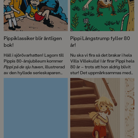
Pippiklassiker blir äntligen
Pippi Långstrump fyller 80
bok!
år!
Håll i sjörövarhatten! Lagom till
Nu ska vi fira så det brakar i hela
Pippis 80-årsjubileum kommer
Villa Villekulla! I år firar Pippi hela
Pippi på de sju haven
, illustrerad
80 år – trots att hon aldrig blivit
av den hyllade serieskaparen
stur! Det uppmärksammas med
Fabian Göranson. Astrid
flera böcker, däribland David
Lindgren skrev ursprungligen
Sundins
Känner du Astrid
detta roliga sjörövaräventyr som
Lindgren
och en
ett filmmanus 1970. Men det här
genomillustrerad version av
är första gången som
Pippi på de sju haven
.
berättelsen blir bok.