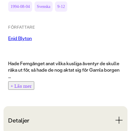
1994-08-04
Svenska
9-12
FÖRFATTARE
Enid Blyton
Hade Femgänget anat vilka kusliga äventyr de skulle
råka ut för, så hade de nog aktat sig för Gamla borgen
...
+ Läs mer
Det var Femgängets första natt i den ensliga stugan på
berget. De hade åkt skidor och kälke hela dagen, och nu
sov de som stockar. Plötsligt morrade Tim. Sedan
skällde han.
Ögonblickligen blev allihop klarvakna.
Detaljer
"Det mullrar!" sa Anne. "Är det åskan?"
"Titta!" ropade Dick. "Sno er!"