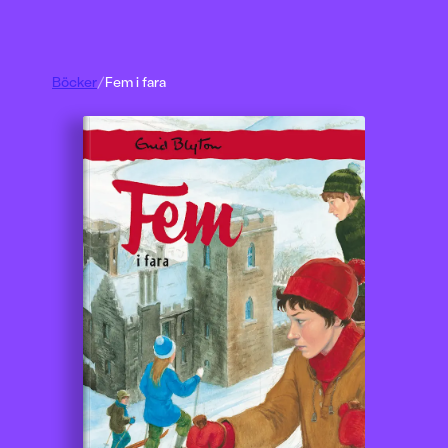
Böcker
/
Fem i fara