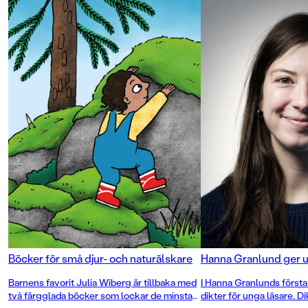
Böcker för små djur- och naturälskare
Hanna Granlund ger u
Barnens favorit Julia Wiberg är tillbaka med
I Hanna Granlunds först
två färgglada böcker som lockar de minsta
dikter för unga läsare. D