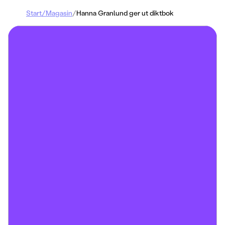
Start
/
Magasin
/
Hanna Granlund ger ut diktbok