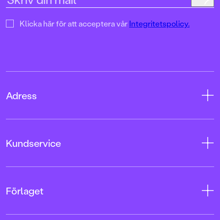
Klicka här för att acceptera vår
Integritetspolicy.
Adress
Adress
Kundservice
08-769 88 00
Tryckerigatan 4
Kontakta oss
Förlaget
103 12 Stockholm
Kundservice
Org.nr: 556045-7748
Användarvillkor intressenter