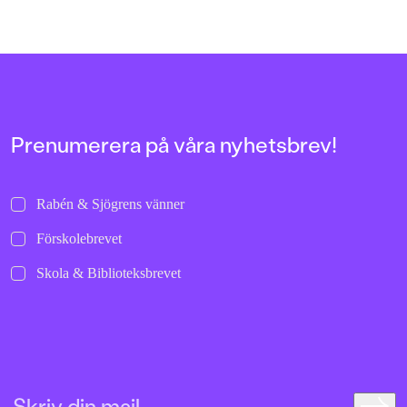
att upptäcka skogen med alla sinnen.
saknad, kärlek, skogen, s
Det är enkelt, lättillgäng
tankeväckande. Vardag
stora frågorna och känslo
kan läsaren både känna i
tröst.
Prenumerera på våra nyhetsbrev!
Rabén & Sjögrens vänner
Förskolebrevet
Skola & Biblioteksbrevet