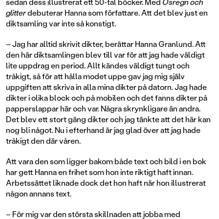
sedan dess illustrerat ett 50-tal böcker. Med
Ösregn och
glitter
debuterar Hanna som författare. Att det blev just en
diktsamling var inte så konstigt.
– Jag har alltid skrivit dikter, berättar Hanna Granlund. Att
den här diktsamlingen blev till var för att jag hade väldigt
lite uppdrag en period. Allt kändes väldigt tungt och
tråkigt, så för att hålla modet uppe gav jag mig själv
uppgiften att skriva in alla mina dikter på datorn. Jag hade
dikter i olika block och på mobilen och det fanns dikter på
papperslappar här och var. Några skrynkligare än andra.
Det blev ett stort gäng dikter och jag tänkte att det här kan
nog bli något. Nu i efterhand är jag glad över att jag hade
tråkigt den där våren.
Att vara den som ligger bakom både text och bild i en bok
har gett Hanna en frihet som hon inte riktigt haft innan.
Arbetssättet liknade dock det hon haft när hon illustrerat
någon annans text.
– För mig var den största skillnaden att jobba med