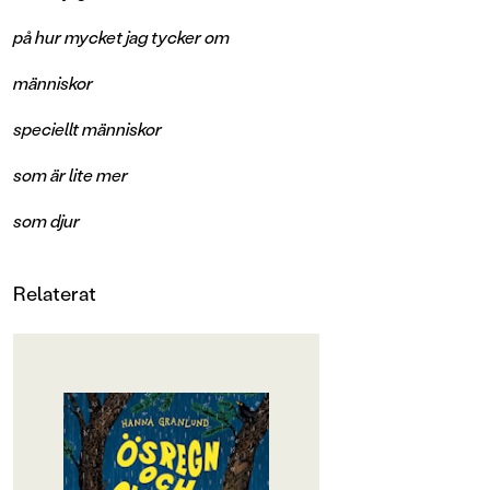
på hur mycket jag tycker om
människor
speciellt människor
som är lite mer
som djur
Relaterat
OM BOKEN
Hur kunde jag se
att du såg på mignär jag