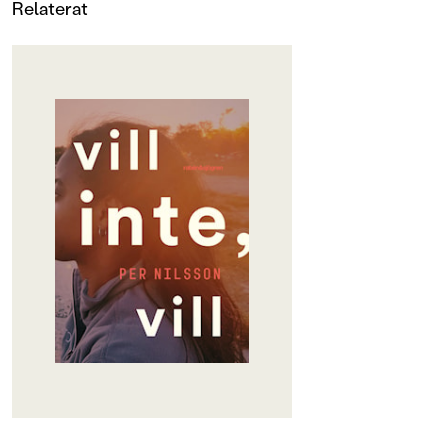
Relaterat
OM BOKEN
Det är jag som är Nora.
Nora, c´est moi.
Jag är en duktig flicka. Alltså, jag är
schysst och ganska smart. Bra
betyg, sköter mig, bryr mig om
andra. Det är det jag menar med
duktig.
Duktig betyder inte tråkig. Duktig
betyder inte att jag är en liten mes.
Jag är en duktig flicka som en gång
huggit en kille i pungen med en
spetsig nyckel för att han tafsade på
mig.
Varför säger jag duktig flicka? Äsch,
glöm det.
Jag är Nora bara.