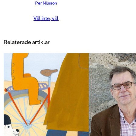
Per Nilsson
Nadin, Liv, Amina, Adam och
Christian är människor som finns
omkring mig. Eller fanns. Eller
Vill inte, vill
kommer att finnas.
De är i alla fall människor som finns
omkring mig i den här berättelsen.
Relaterade artiklar
Prisbelönade Per Nilsson är tillbaka
med en brännande ungdomsroman
som bygger på verkliga händelser.