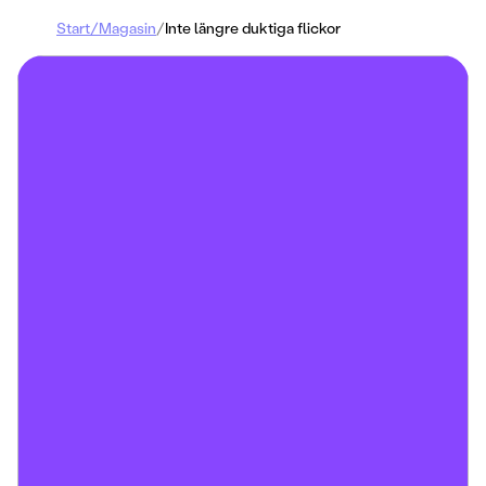
Start
/
Magasin
/
Inte längre duktiga flickor