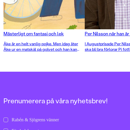
Mästerligt om fantasi och lek
Per Nilsson när han är
Åke är en helt vanlig pojke. Men idag äter
I Augustprisade Per Nils
Åke ur en matskål på golvet och han kan
ska bli bra förlorar Pi fot
inte prata. Idag är Åke en hund. Ett nytt
igen med hjälp av Eli: et
mästarmöte i text och bild av Per Nilsson
kraften att trösta.
och Lisen Adbåge.
Prenumerera på våra nyhetsbrev!
Rabén & Sjögrens vänner