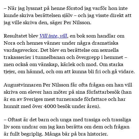
– När jag lyssnat på henne förstod jag varför hon inte
kunde skriva berättelsen själv – och jag visste direkt att
jag ville skriva den, säger Per Nilsson.
Resultatet blev
Vill inte, vill
, en bok som handlar om
Nora och hennes vänner under några dramatiska
vardagsveckor. Det blev en berättelse om sexuella
trakasserier i tunnelbanan och övergrepp i hemmet –
men också om vänskap, kärlek och mod. Om starka
tjejer, om hämnd, och om att kunna bli fri och gå vidare.
Augustvinnaren Per Nilsson får ofta frågan om han vill
skriva om elever han möter på sina författarbesök (han
är en av Sveriges mest turnerande författare och har
hunnit med över 4000 besök under åren).
– Oftast är det barn och unga med trasiga och trassliga
liv som undrar om jag kan berätta om dem och frågan
är fullt begriplig. Många bär på bra historier.