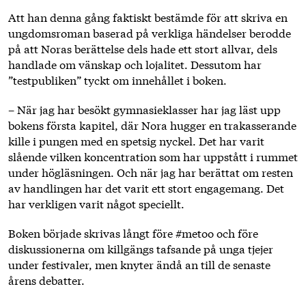
Att han denna gång faktiskt bestämde för att skriva en
ungdomsroman baserad på verkliga händelser berodde
på att Noras berättelse dels hade ett stort allvar, dels
handlade om vänskap och lojalitet. Dessutom har
”testpubliken” tyckt om innehållet i boken.
– När jag har besökt gymnasieklasser har jag läst upp
bokens första kapitel, där Nora hugger en trakasserande
kille i pungen med en spetsig nyckel. Det har varit
slående vilken koncentration som har uppstått i rummet
under högläsningen. Och när jag har berättat om resten
av handlingen har det varit ett stort engagemang. Det
har verkligen varit något speciellt.
Boken började skrivas långt före #metoo och före
diskussionerna om killgängs tafsande på unga tjejer
under festivaler, men knyter ändå an till de senaste
årens debatter.