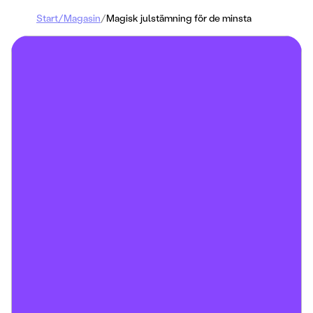
Start
/
Magasin
/
Magisk julstämning för de minsta