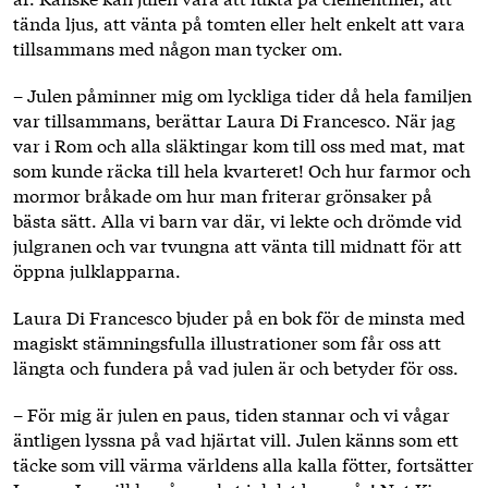
tända ljus, att vänta på tomten eller helt enkelt att vara
tillsammans med någon man tycker om.
– Julen påminner mig om lyckliga tider då hela familjen
var tillsammans, berättar Laura Di Francesco. När jag
var i Rom och alla släktingar kom till oss med mat, mat
som kunde räcka till hela kvarteret! Och hur farmor och
mormor bråkade om hur man friterar grönsaker på
bästa sätt. Alla vi barn var där, vi lekte och drömde vid
julgranen och var tvungna att vänta till midnatt för att
öppna julklapparna.
Laura Di Francesco bjuder på en bok för de minsta med
magiskt stämningsfulla illustrationer som får oss att
längta och fundera på vad julen är och betyder för oss.
– För mig är julen en paus, tiden stannar och vi vågar
äntligen lyssna på vad hjärtat vill. Julen känns som ett
täcke som vill värma världens alla kalla fötter, fortsätter