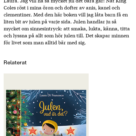
Laura. Jag vill ha så mycket jul det bara går! Nat King
Coles röst i mina öron och dofter av anis, kanel och
clementiner. Med den här boken vill jag låta barn få en
liten bit av julen på varje sida. Julen handlar ju så
mycket om sinnesintryck: att smaka, lukta, känna, titta
och lyssna på allt som hör julen till. Det skapar minnen
för livet som man alltid bär med sig.
Relaterat
OM BOKEN
Alla stora pratar om att julen snart
är här, men vad är julen egentligen
för något? Är det någon som ska
komma och hälsa på? Är den snäll
som mormor och morfar? Eller är
den en kaka? Varför blir alla