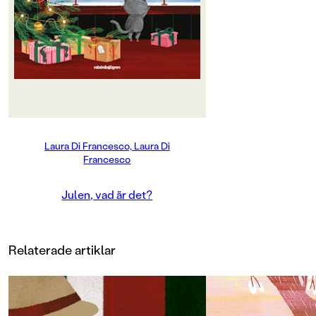
plötsligt så glada och varför ser allt
så mysigt ut hemma och ute på
stan? Följ med det lilla barnet och
katten när de försöker ta reda på
vad julen egentligen är. Kanske kan
julen vara att lukta på clementiner,
att tända ljus, att vänta på tomten
eller helt enkelt att vara
tillsammans med någon man tycker
om.
Laura Di Francesco, Laura Di
Francesco
Den allra första boken om julen
med magiskt stämningsfulla
illustrationer av Laura Di
Julen, vad är det?
Francesco.
Relaterade artiklar