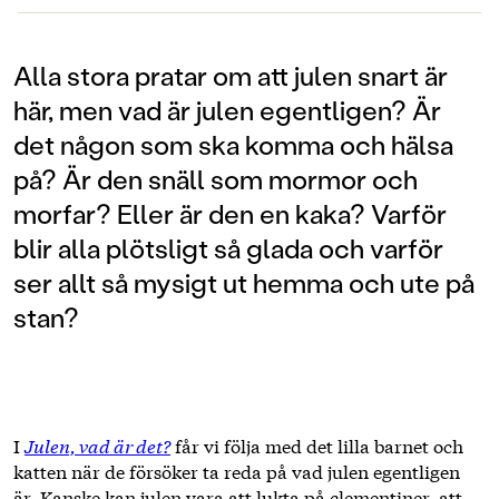
Alla stora pratar om att julen snart är
här, men vad är julen egentligen? Är
det någon som ska komma och hälsa
på? Är den snäll som mormor och
morfar? Eller är den en kaka? Varför
blir alla plötsligt så glada och varför
ser allt så mysigt ut hemma och ute på
stan?
I
Julen, vad är det?
får vi följa med det lilla barnet och
katten när de försöker ta reda på vad julen egentligen
är. Kanske kan julen vara att lukta på clementiner, att