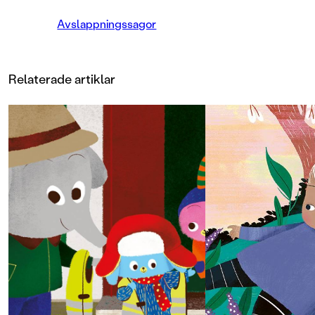
hemma som på vakenvilan i
förskolan.
Avslappningssagor
Helena Kubicek Boye är psykolog,
mindfulnessinstruktör och
sömnexpert. Hon har tidigare
Relaterade artiklar
bland annat skrivit de uppskattade
böckerna med sömnsagor för barn,
samt en rad böcker om sömn för
vuxna. Hon är flitigt anlitad
föreläsare och medverkar ofta i
media som sömnexpert. Bokens
vackra och stämningsfulla
illustrationer av Laura Di
Francesco utstrålar harmoni och
lugn och hjälper både stora och små
att slappna av.