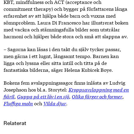
KBT, mindfulness och ACT (acceptance och
commitment therapy) och bygger på författarens långa
erfarenhet av att hjälpa både barn och vuxna med
sömnproblem. Laura Di Francesco har illustrerat boken
med vackra och stämningsfulla bilder som utstrålar
harmoni och hjälper både stora och små att slappna av.
– Sagorna kan läsas i den takt du själv tycker passar,
men gärna i ett lugnt, långsamt tempo. Barnen kan
ligga och lyssna eller sitta intill och titta på de
fantastiska bilderna, säger Helena Kubicek Boye.
Bokens fem avslappningssagor finns inlästa av Ludvig
Josephson hos bl.a. Storytel:
Kroppsavslappning med en
fjäril
,
Guppa på ett löv i en sjö
,
Olika färger och former
,
Fluffiga moln
och
Vilda djur
.
Relaterat