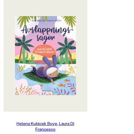
OM BOKEN
Hjälp ditt barn till en lugn och skön
stund med rogivande
avslappningssagor! Idag lever
många barn ett stundtals stressigt
liv med långa dagar, många
aktiviteter och ett stort
informationsflöde. Vila och
återhämtning är ett måste för att
orka med och må bra. Här kommer
en bok med allt du behöver veta för
att skapa en avkopplande vilostund
med hjälp av lugna sagor
inspirerade av mindfulness. Du får
också konkreta tips för att hjälpa
aktiva barn att gå ner i varv och
flera avslappningsövningar som ni
Helena Kubicek Boye, Laura Di
kan göra hela familjen tillsammans.
Francesco
Boken passar lika bra att använda