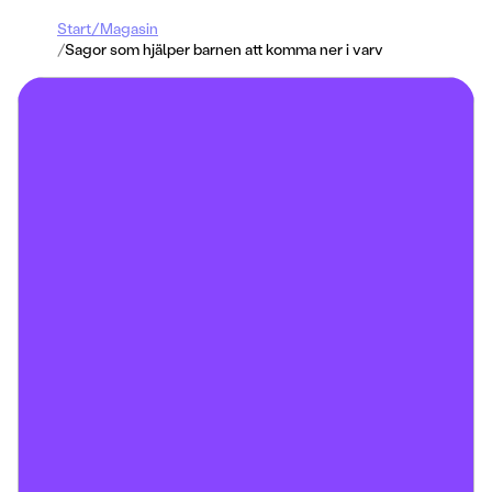
Start
/
Magasin
/
Sagor som hjälper barnen att komma ner i varv