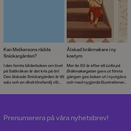
Kan Melkersons rädda
Älskad bråkmakare i ny
Snickargården?
kostym
I den femte bilderboken om livet
Mer än 60 år efter att
Lotta på
på Saltkråkan är det kris på ön!
Bråkmakargatan
gavs ut första
Den älskade Snickargården är till
gången ges boken ut i nyutgåva
salu och en direktörsfamilj vill
och med nygjorda illustrationer
köpa tomten för att riva och
av hyllade Cecilia Heikkilä.
bygga en bungalow …
Illustratören Maria Nilsson Thore
har återigen skapat fenomenala
bilder till Astrid Lindgrens
berättelse.
Prenumerera på våra nyhetsbrev!