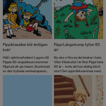
Pippiklassiker blir äntligen
Pippi Långstrump fyller 80
bok!
år!
Håll i sjörövarhatten! Lagom till
Nu ska vi fira så det brakar i hela
Pippis 80-årsjubileum kommer
Villa Villekulla! I år firar Pippi hela
Pippi på de sju haven
, illustrerad
80 år – trots att hon aldrig blivit
av den hyllade serieskaparen
stur! Det uppmärksammas med
Fabian Göranson. Astrid
flera böcker, däribland David
Lindgren skrev ursprungligen
Sundins
Känner du Astrid
detta roliga sjörövaräventyr som
Lindgren
och en
ett filmmanus 1970. Men det här
genomillustrerad version av
är första gången som
Pippi på de sju haven
.
berättelsen blir bok.