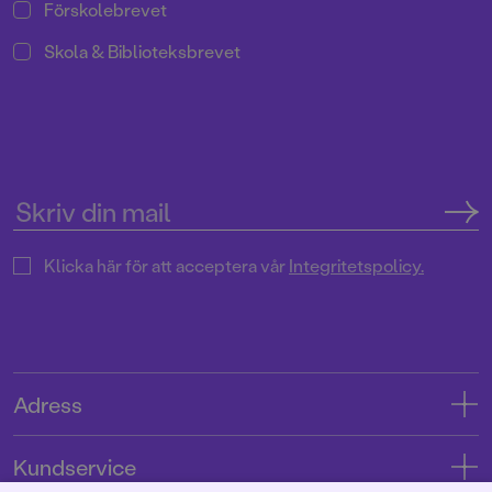
Förskolebrevet
Skola & Biblioteksbrevet
Klicka här för att acceptera vår
Integritetspolicy.
Adress
Adress
Kundservice
08-769 88 00