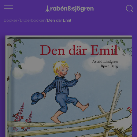
Böcker
/
Bilderböcker
/
Den där Emil