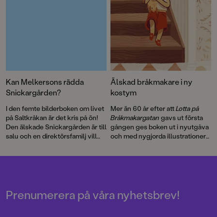
Kan Melkersons rädda
Älskad bråkmakare i ny
Snickargården?
kostym
I den femte bilderboken om livet
Mer än 60 år efter att
Lotta på
på Saltkråkan är det kris på ön!
Bråkmakargatan
gavs ut första
Den älskade Snickargården är till
gången ges boken ut i nyutgåva
salu och en direktörsfamilj vill
och med nygjorda illustrationer
köpa tomten för att riva och
av hyllade Cecilia Heikkilä.
bygga en bungalow …
Illustratören Maria Nilsson Thore
har återigen skapat fenomenala
bilder till Astrid Lindgrens
berättelse.
Prenumerera på våra nyhetsbrev!