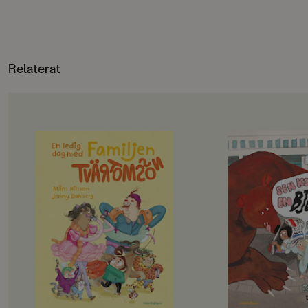
Relaterat
OM BOKEN
OM BOKEN
Det här är familjen Tvärtomsson -
Jempa och jag är väl
en helt vanlig familj som har
typ. Hennes mamma
kalsongerna utanpå byxorna,
Hawaii, och så har 
precis som alla andra. Det är helg
häftiga saker. Radio
och då ska familjen hitta på något
lasersvärd och en eg
riktigt roligt, bestämmer barnen.
Men det passar aldrig
Det blir storstädning! NEEEEJ,
alla häftiga saker.
skriker föräldrarna, de vill gå till
– Det går inte nu, fö
badhuset och dinosauriemuseum!
städat, säger Jempa.
Okej, suckar barnen, men först
på landet.
måste föräldrarna få på sig skor och
Jempa är också helt 
jacka, och det tar en evig tid. På
En dag kommer hon p