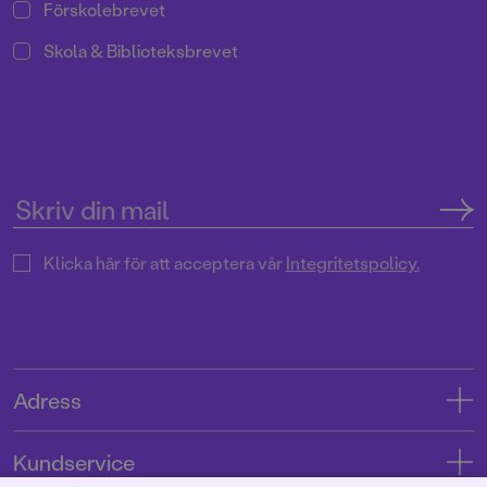
Förskolebrevet
Skola & Biblioteksbrevet
Klicka här för att acceptera vår
Integritetspolicy.
Adress
Adress
Kundservice
08-769 88 00