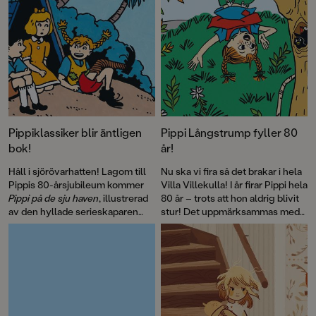
Pippiklassiker blir äntligen
Pippi Långstrump fyller 80
bok!
år!
Håll i sjörövarhatten! Lagom till
Nu ska vi fira så det brakar i hela
Pippis 80-årsjubileum kommer
Villa Villekulla! I år firar Pippi hela
Pippi på de sju haven
, illustrerad
80 år – trots att hon aldrig blivit
av den hyllade serieskaparen
stur! Det uppmärksammas med
Fabian Göranson. Astrid
flera böcker, däribland David
Lindgren skrev ursprungligen
Sundins
Känner du Astrid
detta roliga sjörövaräventyr som
Lindgren
och en
ett filmmanus 1970. Men det här
genomillustrerad version av
är första gången som
Pippi på de sju haven
.
berättelsen blir bok.