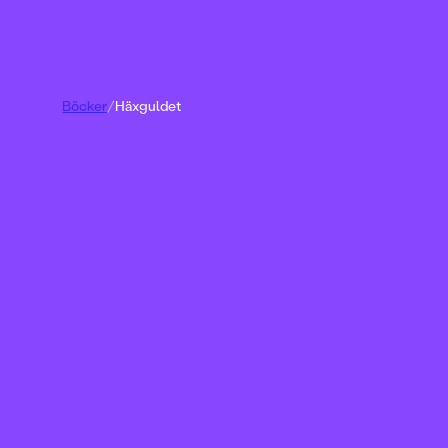
Böcker
/
Häxguldet