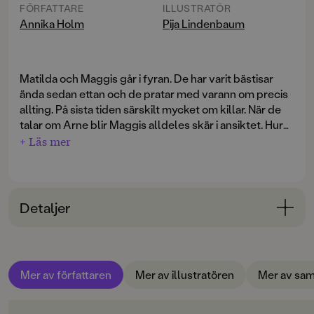
FÖRFATTARE
ILLUSTRATÖR
Annika Holm
Pija Lindenbaum
Matilda och Maggis går i fyran. De har varit bästisar
ända sedan ettan och de pratar med varann om precis
allting. På sista tiden särskilt mycket om killar. När de
talar om Arne blir Maggis alldeles skär i ansiktet. Hur
kan det komma sig? Men en sak pratar de aldrig om:
+ Läs mer
Maggis mamma Sunniva. Hon har denna höst fått veta
att hennes hjärta är dåligt, och när flickorna kommer
hem från en fantastisk fotbollsmatch där Matildas lag
vunnit, ser de en ambulans utanför Maggis port.
Detaljer
Matilda vet inte hur hon ska kunna hjälpa Maggis. Det
är svårt att hjälpa någon som inte vill bli hjälpt. Boken
Bokinformation
utkom första gången 1996. Fristående fortsättning på
ORIGINALSPRÅK
prisbelönta Mod, Matilda Markström!, Stick! sa Matilda
Mer av författaren
Mer av illustratören
Mer av sam
Svenska
Markström. Läs även om fortsättningen i Den stora
oredan och Matilda den 13 december.
SPRÅK