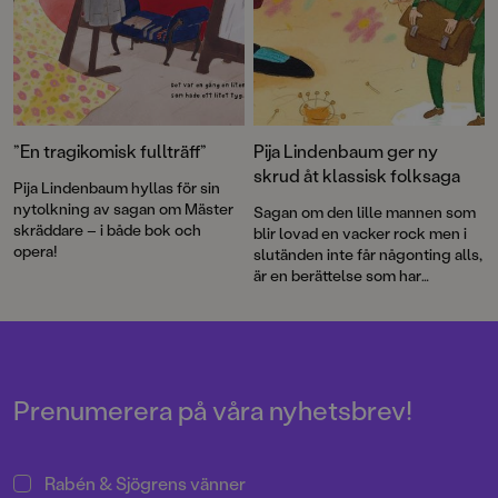
”En tragikomisk fullträff”
Pija Lindenbaum ger ny
skrud åt klassisk folksaga
Pija Lindenbaum hyllas för sin
nytolkning av sagan om Mäster
Sagan om den lille mannen som
skräddare – i både bok och
blir lovad en vacker rock men i
opera!
slutänden inte får någonting alls,
är en berättelse som har
fascinerat vuxna och barn i
generationer.
Prenumerera på våra nyhetsbrev!
Rabén & Sjögrens vänner