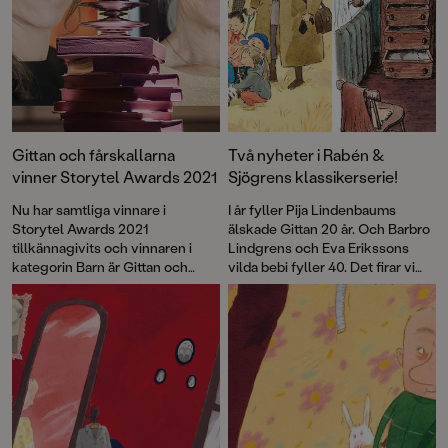
Gittan och fårskallarna
Två nyheter i Rabén &
vinner Storytel Awards 2021
Sjögrens klassikerserie!
Nu har samtliga vinnare i
I år fyller Pija Lindenbaums
Storytel Awards 2021
älskade Gittan 20 år. Och Barbro
tillkännagivits och vinnaren i
Lindgrens och Eva Erikssons
kategorin Barn är Gittan och
vilda bebi fyller 40. Det firar vi
fårskallarna av Pija Lindenbaum,
med nyutgåvor av de första
inläst av skådespelaren Sissela
böckerna som en del i vår
Kyle.
klassikerserie!