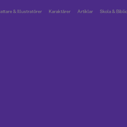
attare & Illustratörer
Karaktärer
Artiklar
Skola & Bibli