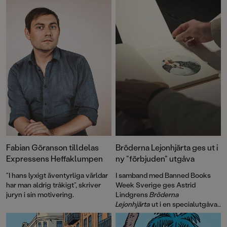
Fabian Göranson tilldelas
Bröderna Lejonhjärta ges ut i
Expressens Heffaklumpen
ny ”förbjuden” utgåva
”I hans lyxigt äventyrliga världar
I samband med Banned Books
har man aldrig tråkigt”, skriver
Week Sverige ges Astrid
juryn i sin motivering.
Lindgrens
Bröderna
Lejonhjärta
ut i en specialutgåva
med texter om yttrandefrihet och
förbjudna böcker. Den innehåller