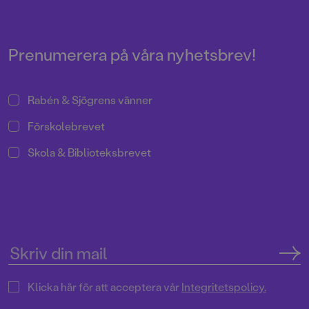
ett filmmanus 1970. Men det här
fått följa vanliga barn i vanliga
är första gången som
familjer genom århundradena –
berättelsen blir bok.
från Forntiden till 1970-talets
Farsta.
Prenumerera på våra nyhetsbrev!
Rabén & Sjögrens vänner
Förskolebrevet
Skola & Biblioteksbrevet
Klicka här för att acceptera vår
Integritetspolicy.