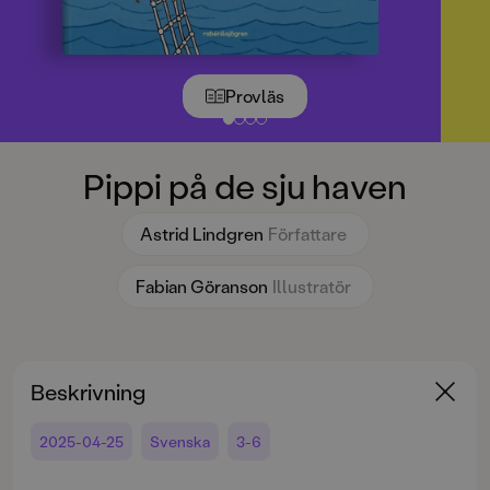
Provläs
Pippi på de sju haven
Astrid Lindgren
Författare
Fabian Göranson
Illustratör
Beskrivning
2025-04-25
Svenska
3-6