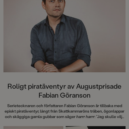
Roligt piratäventyr av Augustprisade
Fabian Göranson
Serietecknaren och författaren Fabian Göranson är tillbaka med
episkt piratäventyr, långt från Skattkammaröns träben, ögonlappar
och skäggiga gamla gubbar som säger
harrr harrr
: ”Jag skulle vilja
kalla det tropisk fantasy”.