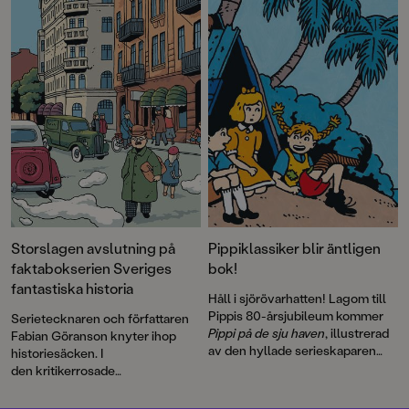
även information om hur
Bröderna Lejonhjärta
spreds i 30
handtillverkade exemplar, sk
Samizdat, via hemliga nätverk i
Tjeckoslovakien under Kalla
kriget på 80-talet.
Pocketutgåvan avslutas med
efterord av Laurie Halse
Anderson, 2023 års mottagare
av Astrid Lindgren Memorial
Award, som vi även publicerar
här.
Storslagen avslutning på
Pippiklassiker blir äntligen
faktabokserien Sveriges
bok!
fantastiska historia
Håll i sjörövarhatten! Lagom till
Pippis 80-årsjubileum kommer
Serietecknaren och författaren
Pippi på de sju haven
, illustrerad
Fabian Göranson knyter ihop
av den hyllade serieskaparen
historiesäcken. I
Fabian Göranson. Astrid
den kritikerrosade
Lindgren skrev ursprungligen
faktabokserien Sveriges
detta roliga sjörövaräventyr som
fantastiska historia har läsarna