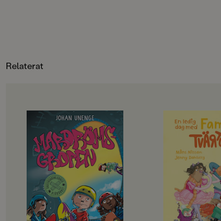
ISBN
9789129665949
ANTAL SIDOR
96
Relaterat
VIKT (KG)
0.267
FORMAT
OM BOKEN
OM BOKEN
Kartonnage
,
Kartonnage
Rillo och hans kompisar i
Det här är familjen 
Skateboardklubben Blåmärket har
en helt vanlig famil
en plan: att bli stans coolaste
kalsongerna utanpå
skejtare. De har gjort en lista på
precis som alla andra
svåra skejtgrejer som de måste klara
och då ska familjen 
av, målet är att till sist klara av
riktigt roligt, best
Mardrömsgropen, skateparkens
Det blir storstädni
största utmaning. Problemet är
skriker föräldrarna, d
bara att ingen av dem riktigt vågar
badhuset och dino
… Samtidigt dyker en tjej på
Okej, suckar barnen,