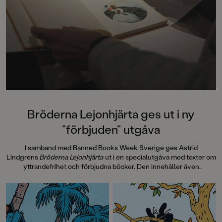
Dahlberg slår sina p
denna galet kaosiga
medryckande bilderb
Hallhagen tipsar om 
böcker för barn och 
SvD"Mycket underhå
särskilt att rutscha
Dahlbergs bilder som 
en enda sekund. På 
uppslag finns tusen d
upptäcka. Inte minst 
följa familjens hund
Bröderna Lejonhjärta ges ut i ny
sniffande äventyr." -
”förbjuden” utgåva
DN"En bok som komm
till skratt hos såväl 
I samband med Banned Books Week Sverige ges Astrid
BTJ.
Lindgrens
Bröderna Lejonhjärta
ut i en specialutgåva med texter om
yttrandefrihet och förbjudna böcker. Den innehåller även
information om hur
Bröderna Lejonhjärta
spreds i 30 handtillverkade
exemplar, sk Samizdat, via hemliga nätverk i Tjeckoslovakien under
Kalla kriget på 80-talet. Pocketutgåvan avslutas med efterord av
Laurie Halse Anderson, 2023 års mottagare av Astrid Lindgren
Memorial Award, som vi även publicerar här.