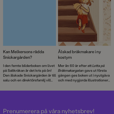
Kan Melkersons rädda
Älskad bråkmakare i ny
Snickargården?
kostym
I den femte bilderboken om livet
Mer än 60 år efter att
Lotta på
på Saltkråkan är det kris på ön!
Bråkmakargatan
gavs ut första
Den älskade Snickargården är till
gången ges boken ut i nyutgåva
salu och en direktörsfamilj vill
och med nygjorda illustrationer
köpa tomten för att riva och
av hyllade Cecilia Heikkilä.
bygga en bungalow …
Illustratören Maria Nilsson Thore
har återigen skapat fenomenala
bilder till Astrid Lindgrens
berättelse.
Prenumerera på våra nyhetsbrev!