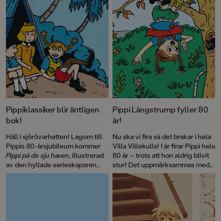
Pippiklassiker blir äntligen
Pippi Långstrump fyller 80
bok!
år!
Håll i sjörövarhatten! Lagom till
Nu ska vi fira så det brakar i hela
Pippis 80-årsjubileum kommer
Villa Villekulla! I år firar Pippi hela
Pippi på de sju haven
, illustrerad
80 år – trots att hon aldrig blivit
av den hyllade serieskaparen
stur! Det uppmärksammas med
Fabian Göranson. Astrid
flera böcker, däribland David
Lindgren skrev ursprungligen
Sundins
Känner du Astrid
detta roliga sjörövaräventyr som
Lindgren
och en
ett filmmanus 1970. Men det här
genomillustrerad version av
är första gången som
Pippi på de sju haven
.
berättelsen blir bok.