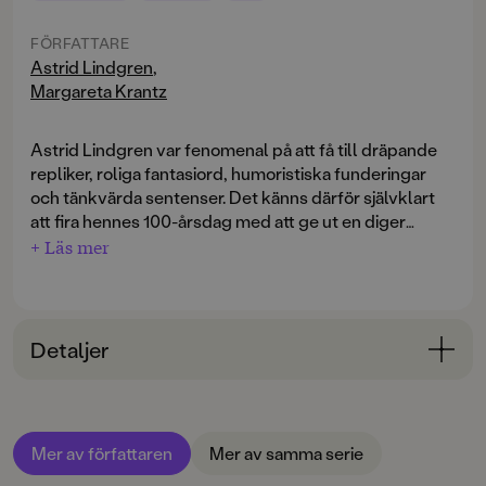
FÖRFATTARE
Astrid Lindgren
,
Margareta Krantz
Astrid Lindgren var fenomenal på att få till dräpande
repliker, roliga fantasiord, humoristiska funderingar
och tänkvärda sentenser. Det känns därför självklart
att fira hennes 100-årsdag med att ge ut en diger
citatbok med guldkornen från alla böckerna: tänkvärt,
+ Läs mer
humoristiskt, hemskt och härligt - citaten vi bevarat i
våra hjärtan men kanske inte minns ordagrant.
Dessutom har Margareta Krantz, filmare och
Astridkännare, valt ut en del mindre kända citat som
Detaljer
här får nytt liv.
Bokinformation
Överskottet från försäljningen av Krumelurpiller gick
ÅLDERSGRUPP
oavkortat till den insamling som SOS-Barnbyar
Mer av författaren
Mer av samma serie
6-9
organiserade i Astrid Lindgrens namn. Insamlingen
resulterade i en Astrid Lindgren-barnby i den