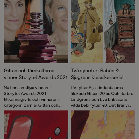
Gittan och fårskallarna
Två nyheter i Rabén &
vinner Storytel Awards 2021
Sjögrens klassikerserie!
Nu har samtliga vinnare i
I år fyller Pija Lindenbaums
Storytel Awards 2021
älskade Gittan 20 år. Och Barbro
tillkännagivits och vinnaren i
Lindgrens och Eva Erikssons
kategorin Barn är Gittan och
vilda bebi fyller 40. Det firar vi
fårskallarna av Pija Lindenbaum,
med nyutgåvor av de första
inläst av skådespelaren Sissela
böckerna som en del i vår
Kyle.
klassikerserie!