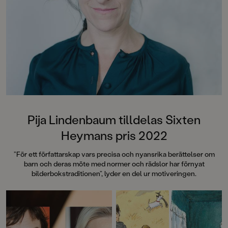
vulkaner. De lekfulla och roliga
bilderna är skapade av Mattias
Andersson, känd från bland annat
Kamratposten.I samma serie: Enkla
och roliga fakta om rymden,
dinosaurier, kroppen, hajar,
vulkaner och giftiga djur.
Pija Lindenbaum tilldelas Sixten
Heymans pris 2022
”För ett författarskap vars precisa och nyansrika berättelser om
barn och deras möte med normer och rädslor har förnyat
bilderbokstraditionen”, lyder en del ur motiveringen.