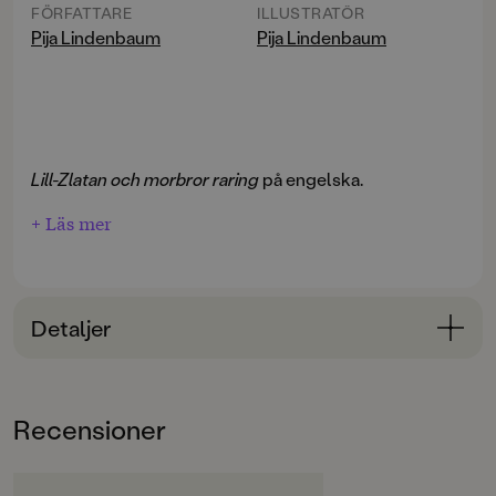
FÖRFATTARE
ILLUSTRATÖR
Pija Lindenbaum
Pija Lindenbaum
Lill-Zlatan och morbror raring
på engelska.
+ Läs mer
Detaljer
Bokinformation
ÅLDERSGRUPP
Recensioner
3-6
ORIGINALTITEL