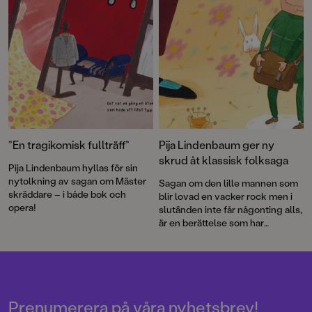
”En tragikomisk fullträff”
Pija Lindenbaum ger ny
skrud åt klassisk folksaga
Pija Lindenbaum hyllas för sin
nytolkning av sagan om Mäster
Sagan om den lille mannen som
skräddare – i både bok och
blir lovad en vacker rock men i
opera!
slutänden inte får någonting alls,
är en berättelse som har
fascinerat vuxna och barn i
generationer.
Prenumerera på våra nyhetsbrev!