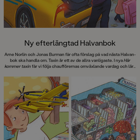
SvD"Mycket underhållande,
särskilt att rutscha med i Jenny
Dahlbergs bilder som inte sitter still
en enda sekund. På vartenda
uppslag finns tusen detaljer att
upptäcka. Inte minst delikat är att
följa familjens hund på dess
Ny efterlängtad Halvanbok
sniffande äventyr." - Pia Huss,
DN"En bok som kommer att locka
Arne Norlin och Jonas Burman får ofta förslag på vad nästa Halvan-
till skratt hos såväl små som stora." -
bok ska handla om. Taxin är ett av de allra vanligaste. I nya
Här
BTJ.
kommer taxin
får vi följa chaufförernas omväxlande vardag och lära
oss vad en hybridmotor är, hur en taxameter funkar och hur den
första svenska taxin såg ut.