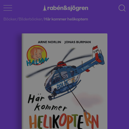
Böcker
/
Bilderböcker
/
Här kommer helikoptern