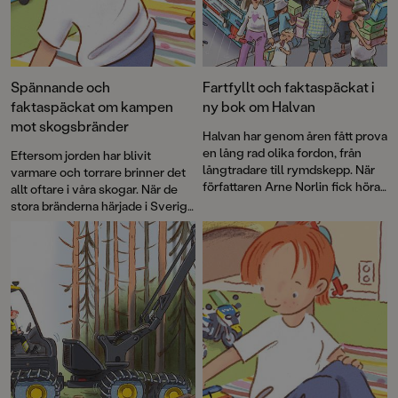
Spännande och
Fartfyllt och faktaspäckat i
faktaspäckat om kampen
ny bok om Halvan
mot skogsbränder
Halvan har genom åren fått prova
en lång rad olika fordon, från
Eftersom jorden har blivit
långtradare till rymdskepp. När
varmare och torrare brinner det
författaren Arne Norlin fick höra
allt oftare i våra skogar. När de
talas om att glassbilsmelodin
stora bränderna härjade i Sverige
används i sökandet efter barn
2018 uppstod idén att skapa en
som gått vilse fick Halvan ett
faktabok för barn och låta Arne
nytt spännande uppdrag.
Norlins och Jonas Burmans
populära barnbokskaraktär
Halvan prova på
brandflygaryrket.