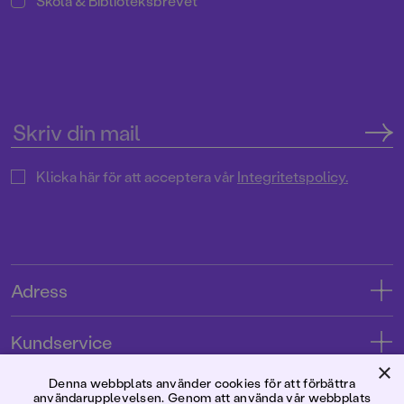
Skola & Biblioteksbrevet
Klicka här för att acceptera vår
Integritetspolicy.
Adress
Adress
Kundservice
08-769 88 00
×
Kontakta oss
Denna webbplats använder cookies för att förbättra
Förlaget
användarupplevelsen. Genom att använda vår webbplats
Tryckerigatan 4