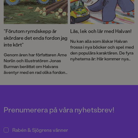
”Förutom rymdskepp är
Läs, lek och lär med Halvan!
skördare det enda fordon jag
Nu kan alla som älskar Halvan
inte kört”
frossa i nya böcker och spel med
den populära karaktären. De fyra
Genom åren har författaren Arne
nyheterna är: Här kommer nya
Norlin och illustratören Jonas
ambulansen, Lek med fordon,
Burman berättat om Halvans
Fordonsjakten och Här kommer
äventyr med en rad olika fordon.
alla fordonen: pekbok och
Nu bär det av ut i skogen. Som
kubpussel.
skogsmaskinist får Halvan köra
den gigantiska skördaren och vi
får lära oss mer om en av
Sveriges grundläggande
näringar. Barnböckerna om
Prenumerera på våra nyhetsbrev!
Halvan har sålt i mer än 2 miljoner
exemplar sedan mitten av 90-
talet!
Rabén & Sjögrens vänner