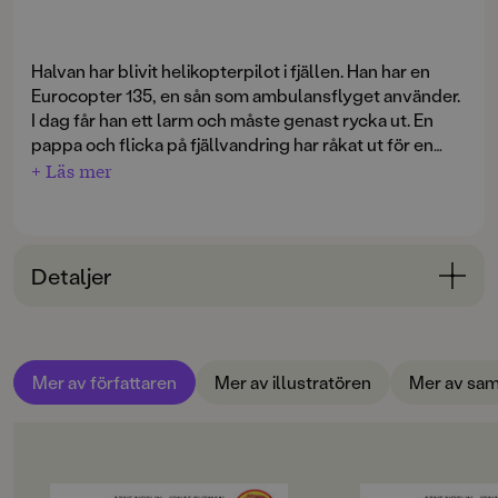
Halvan har blivit helikopterpilot i fjällen. Han har en
Eurocopter 135, en sån som ambulansflyget använder.
I dag får han ett larm och måste genast rycka ut. En
pappa och flicka på fjällvandring har råkat ut för en
olycka i dimman. Det blir ett nytt spännande fall för
+ Läs mer
Halvan!
Detaljer
Bokinformation
ÅLDERSGRUPP
Mer av författaren
Mer av illustratören
Mer av sam
3-6
ORIGINALSPRÅK
Svenska
OM BOKEN
OM BOKEN