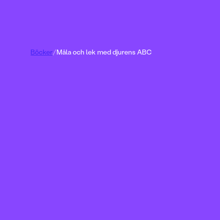
Böcker
/
Måla och lek med djurens ABC