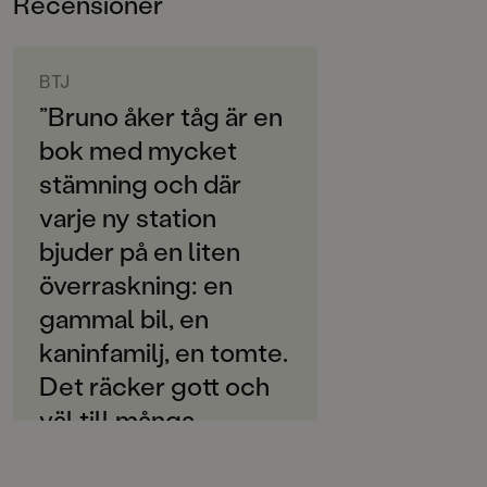
Recensioner
0-3
Anna Ribbing och Cecilia Heikkilä skapar
ORIGINALSPRÅK
vardagsdramatik för de yngsta. Böckerna om Bruno är
Svenska
BTJ
klurigt roliga och finstämda berättelser i
kartongboksformat som passar små läsare.
”Bruno åker tåg är en
SPRÅK
bok med mycket
Svenska
stämning och där
SERIE
varje ny station
Bruno
bjuder på en liten
PUBLICERINGSDATUM
överraskning: en
2019-08-23
gammal bil, en
Produktion
kaninfamilj, en tomte.
PAPPER
Det räcker gott och
Hongta
väl till många
omläsningar. Helhets
MILJÖMÄRKNING
Ja
betyg: 5.” Ulf