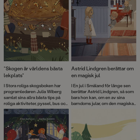
”Skogen är världens bästa
Astrid Lindgren berättar om
lekplats”
en magisk jul
I Stora roliga skogsboken har
I En jul i Småland för länge sen
programledaren Julia Wiberg
berättar Astrid Lindgren, så som
samlat sina allra bästa tips på
bara hon kan, om en av sina
roliga aktiviteter, pyssel, bus och
barndoms jular, om den magiska
lek som passar både stora och
stämningen, förväntningarna
små – året om. Bland annat hur
och om allt roligt som hon fick
man bygger ett lyxigt
uppleva.
insektshotell som du kan läsa
mer om här!