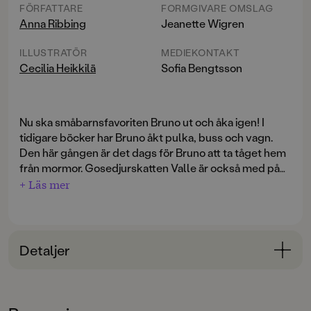
FÖRFATTARE
FORMGIVARE OMSLAG
Anna Ribbing
Jeanette Wigren
ILLUSTRATÖR
MEDIEKONTAKT
Cecilia Heikkilä
Sofia Bengtsson
Nu ska småbarnsfavoriten Bruno ut och åka igen! I
tidigare böcker har Bruno åkt pulka, buss och vagn.
Den här gången är det dags för Bruno att ta tåget hem
från mormor. Gosedjurskatten Valle är också med på
tåget, men han är lite rädd. Som tur är vet Bruno både
+ Läs mer
hur det fungerar med biljett och när det är dags att gå
av. Fem stationer ska de åka innan det är deras tur, men
vilka bor egentligen vid de andra stationerna? Bruno
och Valle spanar och vinkar genom fönstret till
Detaljer
tomten, barnet i knasig grön mössa och alla de andra
längs tågfärden. Och så äntligen, vid femte stationen,
Bokinformation
står det äntligen någon som vinkar till Bruno och Valle.
ÅLDERSGRUPP
Det är mamma!