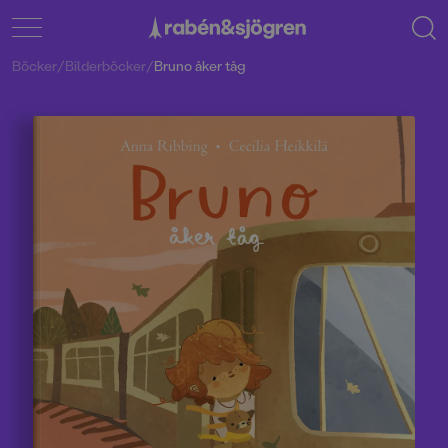
Böcker
/
Bilderböcker
/
Bruno åker tåg