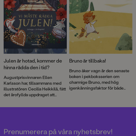
Julen är hotad, kommer de
Bruno är tillbaka!
hinna rädda den i tid?
Bruno åker vagn är den senaste
boken i pekboksserien om
Augustprisvinnaren Ellen
charmige Bruno, med hög
Karlsson har, tillsammans med
igenkänningsfaktor för både
illustratören Cecilia Heikkilä, fått
stora och små.
det ärofyllda uppdraget att
skriva årets adventsbok.
Tillsammans målar de upp ett
spännande juläventyr fyllt med
värme och vänskap.
Prenumerera på våra nyhetsbrev!